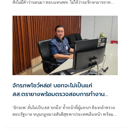
ตั้งไม่มีคำว่านอนมา ตอบแทนพท. ไม่ได้ว่าจะรักษามารยาท
ทางการเมืองหรือไม่
จักรภพโชว์หล่อ! บอกจะไม่เป็นแค่
สส.ตรายางพร้อมตรวจสอบการทำงาน
รัฐบาลด้วย
'จักรภพ' ลั่นไม่เป็น สส.'ยกมือ' ย้ำหน้าที่ผู้แทนฯ ต้องกล้าตรวจ
สอบรัฐบาล หนุนกฎหมายสันติสุขพาประเทศเดินหน้า พร้อมชี้
นักการเมืองต้องพร้อมรับการตรวจสอบ เพราะอำนาจเป็นของ
ประชาชน