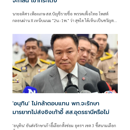
จะกลืน เขากระโดง
นายอดิศร เพียงเกษ สส.บัญชีรายชื่อ พรรคเพื่อไทย โพสต์
กลอนผ่าน X เหน็บแนม "2น.-1พ." ว่า สุขใด ได้เห็น เป็นขวัญตา
ยากจะพรร
'อนุทิน' ไม่กล้าตอบแทน พท.จะรักษา
มารยาทไม่ส่งชิงเก้าอี้ สส.อุดรธานีหรือไม่
'อนุทิน' ยันส่งรักษาเก้าอี้เลือกตั้งซ่อม อุดรฯ เขต 3 ชี้สนามเลือก