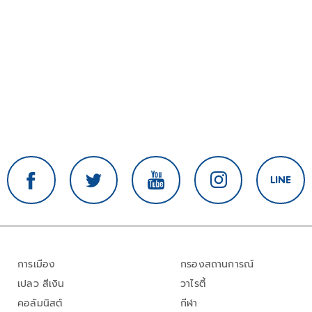
การเมือง
กรองสถานการณ์
เปลว สีเงิน
วาไรตี้
คอลัมนิสต์
กีฬา