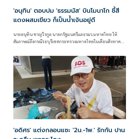
'อนุทิน' ตอบปม 'ธรรมนัส' บินโมนาโก ชี้สี
แดงผสมเขียว ก็เป็นน้ำเงินอยู่ดี
นายอนุทิน ชาญวีรกูล นายกรัฐมนตรีและรมว.มหาดไทย ให้
สัมภาษณ์ถึงกรณีระบุรีเซตกระทรวงมหาดไทยในเดือนสิงหาคม
จะเริ่มต้น ด้วยการโยกย้ายใช่หรือไม่ ว่า
'อดิศร' แต่งกลอนแซะ '2น.-1พ.' รักกัน ปาน