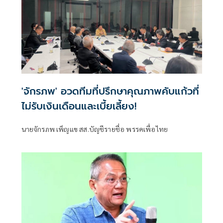
'จักรภพ' อวดทีมที่ปรึกษาคุณภาพคับแก้วที่
ไม่รับเงินเดือนและเบี้ยเลี้ยง!
นายจักรภพ เพ็ญแข สส.บัญชีรายชื่อ พรรคเพื่อไทย