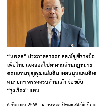
“นพดล” ประกาศลาออก สส.บัญชีรายชื่อ
เพื่อไทย แจงออกไปทำงานด้านกฎหมาย
ตอบแทนบุญคุณแผ่นดิน เผยหนุนแคนดิเด
ตนายกฯ พรรคครบถ้วนแล้ว จ่อขยับ
“รุ่งเรือง” แทน
6 กันยายน 2568 - นายนพดล ปัทมะ สส.บัญชีราย