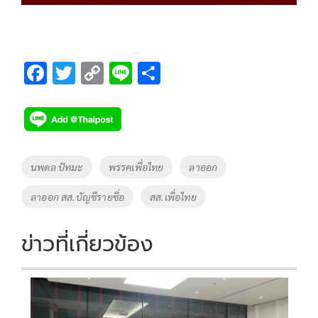
F
T
C
Li
S
ac
wi
o
n
h
e
tt
p
e
ar
b
er
y
e
o
Li
Tags
นพดล ปัทมะ
พรรคเพื่อไทย
ลาออก
o
n
ลาออก สส.บัญชีรายชื่อ
สส.เพื่อไทย
k
k
ข่าวที่เกี่ยวข้อง