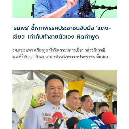
'ธนพร' ชี้หากพรรคประชาชนจับมือ 'แดง-
เขียว' เท่ากับทำลายตัวเอง ผิดคำพูด
รศ.ดร.ธนพร ศรียากูล นักวิเคราะห์การเมือง กล่าวถึงกรณี
น.ส.ศิริกัญญา ตันสกุล รองหัวหน้าพรรคประชาชน ที่แสดง
ความเห็นว่าหากเกิดการจัดตั้งรัฐบาลระหว่างพรรคเพื่อไทยกับ
พรรคภูมิใจไทย ก็จำเป็นต้องพูดคุยกับพรรคประชาชนด้วยว่า