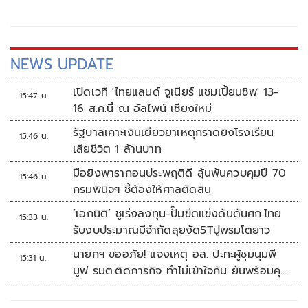
NEWS UPDATE
เปิดเวที 'ไทยแลนด์ จูเนียร์ แชมเปี้ยนชิพ' 13-
15:47 น.
16 ส.ค.นี้ ณ อัลไพน์ เชียงใหม่
รัฐบาลเคาะเงินเยียวยาเหตุกราดยิงโรงเรียน
15:46 น.
เสียชีวิต 1 ล้านบาท
มือยิงพารากอนประพฤติดี ลุ้นพ้นควบคุมปี 70
15:46 น.
กรมพินิจฯ ชี้ต้องให้ศาลตัดสิน
‘เอกนิติ’ ชูเร่งลงทุน-ปั๊มขีดแข่งดันดันศก.ไทย
15:33 น.
รับงบประมาณมีจำกัดลุยงัด5Tปูพรมโตยาว
นายกฯ ขออภัย! แจงเหตุ อส. ปะทะผู้ชุมนุมพี
15:31 น.
มูฟ รมต.ติดภารกิจ ทำไม่เข้าใจกัน ยันพร้อมคุย
หาทางออก