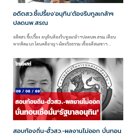
อดีตสว.ชี้เปรี้ยง'อนุทิน'ต้องรีบทูลเกล้าฯ
ปลดนพ.สรณ
อดีตสว.ชี้เปรี้ยง อนุทินต้องรีบทูลเกล้าฯปลดนพ.สรณ เตือน
หากคิดแบก โดนคดีอาญา-ผิดจริยธรรม เชื่ออดีตเลขาฯ
ปธ.กสทช.ชิงลาออกด่วน เพราะได้สัญญาณพิเศษ
สอบท้องถิ่น-ฮั้วสว.-ผลงานไม่ออก บั่นทอน