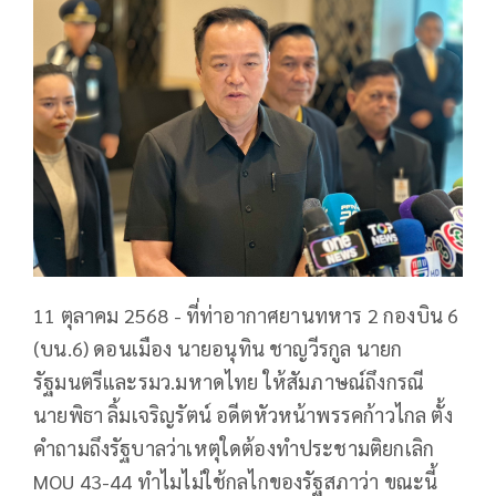
11 ตุลาคม 2568 - ที่ท่าอากาศยานทหาร 2 กองบิน 6
(บน.6) ดอนเมือง นายอนุทิน ชาญวีรกูล นายก
รัฐมนตรีและรมว.มหาดไทย ให้สัมภาษณ์ถึงกรณี
นายพิธา ลิ้มเจริญรัตน์ อดีตหัวหน้าพรรคก้าวไกล ตั้ง
คำถามถึงรัฐบาลว่าเหตุใดต้องทำประชามติยกเลิก
MOU 43-44 ทำไมไม่ใช้กลไกของรัฐสภาว่า ขณะนี้