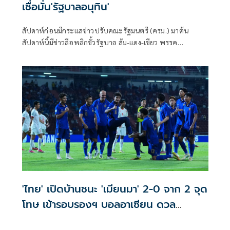
เชื่อมั่น'รัฐบาลอนุทิน'
สัปดาห์ก่อนมีกระแสข่าวปรับคณะรัฐมนตรี (ครม.) มาต้น
สัปดาห์นี้มีข่าวลือพลิกขั้วรัฐบาล ส้ม-แดง-เขียว พรรค
ประชาชน พรรคเพื่อไทย และพรรคกล้าธรรม จับมือกัน
'ไทย' เปิดบ้านชนะ 'เมียนมา' 2-0 จาก 2 จุด
โทษ เข้ารอบรองฯ บอลอาเซียน ดวล
'สิงคโปร์'