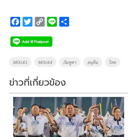
F
T
C
Li
S
ac
wi
o
n
h
e
tt
p
e
ar
b
er
y
e
o
Li
Tags
MOU43
MOU44
กัมพูชา
อนุทิน
ไทย
o
n
k
k
ข่าวที่เกี่ยวข้อง