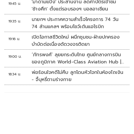
'มาดามแป้ง' ประสานงาน ลดค่าบัตรเข้าชม
19:45 น.
'ช้างศึก' ตั้งแต่รอบรองฯ บอลอาเซียน
นายกฯ ประกาศความสำเร็จโครงการ 74 วัน
19:35 น.
74 ล้านแคลฯ พร้อมโชว์เต้นแอโรบิก
เปิดโอกาสชีวิตใหม่ ผนึกชุมชน-ฝ่ายปกครอง
19:16 น.
บำบัดต่อเนื่องตัดวงจรติดยา
‘ภัทรพงศ์’ ลุยยกระดับไทย ศูนย์กลางการบิน
19:00 น.
ของภูมิภาค World-Class Aviation Hub |
ห้องข่าวไทยโพสต์สุดสัปดาห์
พ่อร้อนใจคดีไม่คืบ ลูกโดนหัวโจกในห้องไถเงิน
18:34 น.
- จี้บุหรี่ตามร่างกาย