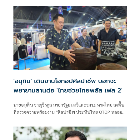
'อนุทิน' เดินงานโอทอปศิลปาชีพ บอกจะ
พยายามสานต่อ 'ไทยช่วยไทยพลัส เฟส 2'
นายอนุทิน ชาญวีรกูล นายกรัฐมนตรีและรมว.มหาดไทย ลงพื้น
ที่ตรวจความพร้อมงาน “ศิลปาชีพ ประทีปไทย OTOP หลอม
ดวงใจด้วยพระบารมี” ปี 2569 ซึ่งจัดขึ้นระหว่างวันที่ 8–16
สิงหาคม นี้ ณ อาคารชาเลนเจอร์ 1–3 อิมแพ็ค เมืองทองธานี ซึ่ง
นายกรัฐมนตรีจะเดินทางมาเปิดงานอย่างเป็นทางการ ในวัน