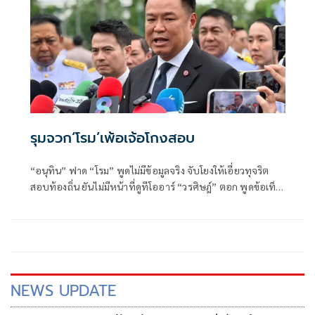
จันทร์ที่ 10 สิงหาคม
รุมจวก‘โรม’เพ้อเจ้อโกงสอบ
“อนุทิน” ฟาด “โรม” พูดไม่มีข้อมูลจริง จับโยงให้เอี่ยวทุจริต
สอบท้องถิ่น ยันไม่มีหน้าที่ดูทีโออาร์ “วรศิษฎ์” ตอก พูดข้อเท็จ
จริงไม่ครบ
NEWS UPDATE