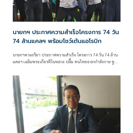
นายกฯ ประกาศความสำเร็จโครงการ 74 วัน
74 ล้านแคลฯ พร้อมโชว์เต้นแอโรบิก
นายกฯควงภริยา ประกาศความสำเร็จ โครงการ 74 วัน 74 ล้าน
แคลฯ เฉลิมพระเกียรติในหลวง ปลื้ม คนไทยออกกำลังกาย ชู
“สุขภาพดี -สร้างเศรษฐกิจดี -สังคมมั่นคง“ ก่อนร่วมเต้นแอโรบิก
สนุกสนาน