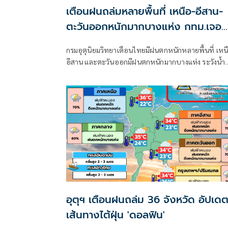
เตือนฝนถล่มหลายพื้นที่ เหนือ-อีสาน-
ตะวันออกหนักมากบางแห่ง กทม.เจอ
70%
กรมอุตุนิยมวิทยาเตือนไทยมีฝนตกหนักหลายพื้นที่ เหน
อีสาน และตะวันออกมีฝนตกหนักมากบางแห่ง ระวังน้ำ
ท่วมฉับพลัน-น้ำป่าไหลหลาก ขณะที่อันดามันตอนบน
อ่าวไทยตอนบนคลื่นสูง 2-3 เมตร เรือเล็กควรงดออกจา
ฝั่ง ส่วนไต้ฝุ่น “ดอลฟิน” ไม่เข้าไทย
อุตุฯ เตือนฝนถล่ม 36 จังหวัด อัปเด
เส้นทางไต้ฝุ่น 'ดอลฟิน'