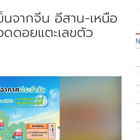
็นจากจีน อีสาน-เหนือ
อดดอยแตะเลขตัว
N