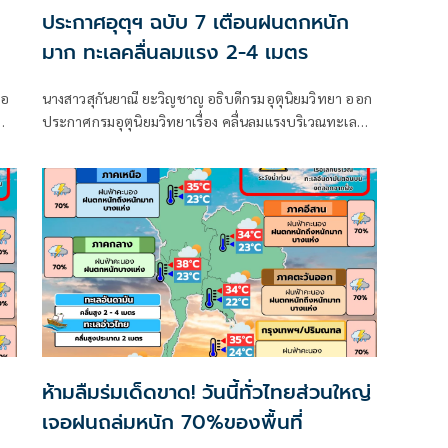
ประกาศอุตุฯ ฉบับ 7 เตือนฝนตกหนัก
มาก ทะเลคลื่นลมแรง 2-4 เมตร
ือ
นางสาวสุกันยาณี ยะวิญชาญ อธิบดีกรมอุตุนิยมวิทยา ออก
ประกาศกรมอุตุนิยมวิทยาเรื่อง คลื่นลมแรงบริเวณทะเล
และ
อันดามันตอนบนและอ่าวไทยตอนบน และฝนตกหนักถึง
ก
หนักมากบริเวณประเทศไทย
ต
ห้ามลืมร่มเด็ดขาด! วันนี้ทั่วไทยส่วนใหญ่
เจอฝนถล่มหนัก 70%ของพื้นที่