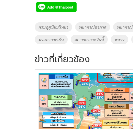
e
tt
p
e
ar
b
er
y
e
o
Li
Tags
กรมอุตุนิยมวิทยา
พยากรณ์อากาศ
พยากรณ์อ
o
n
มวลอากาศเย็น
สภาพอากาศวันนี้
หนาว
k
k
ข่าวที่เกี่ยวข้อง