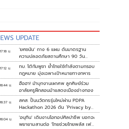
EWS UPDATE
'ยศชนัน' กาง 6 แผน ดันมาตรฐาน
17:18 น.
ความปลอดภัยสถานศึกษา 90 วัน
ป้องกันก่อเหตุรุนแรง
ทบ. โต้กัมพูชา ย้ำไทยใช้กำลังตามกรอบ
17:12 น.
กฎหมาย มุ่งเฉพาะเป้าหมายทางทหาร
ฮือฮา! ม้าบุกงานเผาศพ ลูกศิษย์ร่วม
16:44 น.
อาลัยครูฝึกสอนม้าแสดงเมืองอ่างทอง
สคส. ปั้นนวัตกรรุ่นใหม่ผ่าน PDPA
16:37 น.
Hackathon 2026 ดัน ‘Privacy by
Design for all’ สู่โซลูชันคุ้มครอง
'อนุทิน' เดินงานโอทอปศิลปาชีพ บอกจะ
16:04 น.
ข้อมูลส่วนบุคคลที่ใช้ได้จริง
พยายามสานต่อ 'ไทยช่วยไทยพลัส เฟส