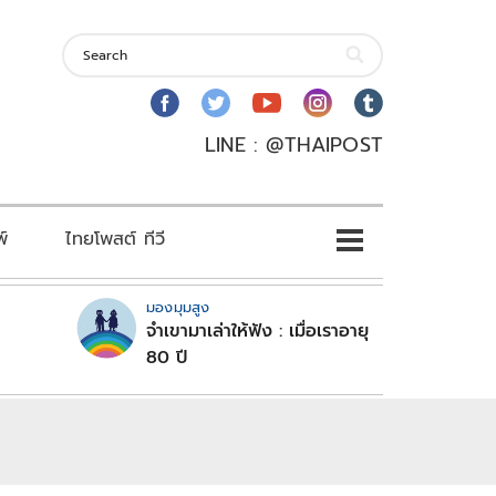
LINE : @THAIPOST
พ์
ไทยโพสต์ ทีวี
มองมุมสูง
จำเขามาเล่าให้ฟัง : เมื่อเราอายุ
80 ปี