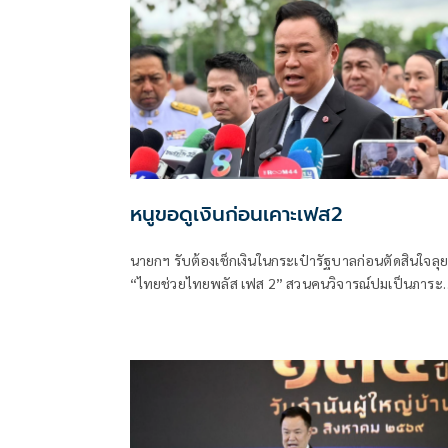
หนูขอดูเงินก่อนเคาะเฟส2
นายกฯ รับต้องเช็กเงินในกระเป๋ารัฐบาลก่อนตัดสินใจลุย
“ไทยช่วยไทยพลัส เฟส 2” สวนคนวิจารณ์ปมเป็นภาระ
ประชาชน ชี้การค้า-จีดีพีพุ่งไม่พูดถึง “ศุภจี” รอถก “เอ
นิติ” ดันไทยเที่ยวไทยพลัสหรือไม่