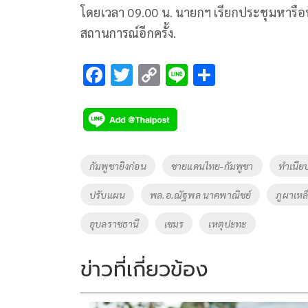
โดยเวลา 09.00 น. นายกฯ เรียกประชุมหารือห
สถานการณ์อีกครั้ง.
F
T
C
Li
S
ac
wi
o
n
h
e
tt
p
e
ar
b
er
y
e
o
Li
Tags
กัมพูชายิงก่อน
ชายแดนไทย-กัมพูชา
ทำเนีย
o
n
ปรับแผน
พล.อ.ณัฐพล นาคพาณิชย์
ภูผาเหล
k
k
อุบลราชธานี
เขมร
เหตุปะทะ
ข่าวที่เกี่ยวข้อง