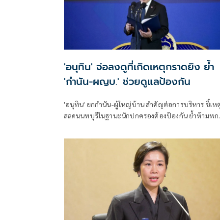
'อนุทิน' จ่อลงดูที่เกิดเหตุกราดยิง ย้ำ
'กำนัน-ผญบ.' ช่วยดูแลป้องกัน
'อนุทิน' ยกกำนัน-ผู้ใหญ่บ้าน สำคัญต่อการบริหาร ชี้เหต
สลดนนทบุรีในฐานะนักปกครองต้องป้องกัน ย้ำห้ามพก
ล้อมคอกแล้วแต่ยังเล็ดลอดได้ ขอร่วมมือดูแลพื้นที่เข้ม
เตรียมรุดลงดูที่เกิดเหตุ