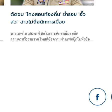
ตัดจบ 'โกงสอบท้องถิ่น' ซ้ำรอย 'ฮั้ว
สว.' สาวไม่ถึงนักการเมือง
นายเทพไท เสนพงศ์ นักวิเคราะห์การเมือง อดีต
าติ
สส.นครศรีธรรมราช โพสต์ข้อความผ่านเฟซบุ๊กในหัวข้อ
ม
"โกง สว.-โกงสอบท้องถิ่น ตัดจบ ไม่ถึงนักการเมือง โดยระบุ
ว่า