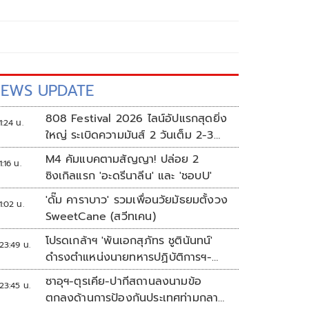
EWS UPDATE
808 Festival 2026 ไลน์อัปแรกสุดยิ่ง
1:24 น.
ใหญ่ ระเบิดความมันส์ 2 วันเต็ม 2-3
ต.ค.นี้
M4 คัมแบคตามสัญญา! ปล่อย 2
1:16 น.
ซิงเกิลแรก 'อะดรีนาลีน' และ 'ชอบU'
'ดั๊ม คาราบาว' รวมเพื่อนวัยมัธยมตั้งวง
1:02 น.
SweetCane (สวีทเคน)
โปรดเกล้าฯ 'พันเอกสุภัทร ชูตินันทน์'
23:49 น.
ดำรงตำแหน่งนายทหารปฏิบัติการฯ-
พระราชทานยศ 'พลตรี'
ซาอุฯ-ตุรเคีย-ปากีสถานลงนามข้อ
23:45 น.
ตกลงด้านการป้องกันประเทศท่ามกลาง