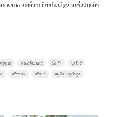
น่วยงานความมั่นคง ที่ทำเนียบรัฐบาล เพื่อประเมิน
บรัฐบาล
นายกรัฐมนตรี
บิ๊กเล็ก
บุรีรัมย์
็ก
ศรีสะเกษ
สุรินทร์
อนุทิน ชาญวีรกูล