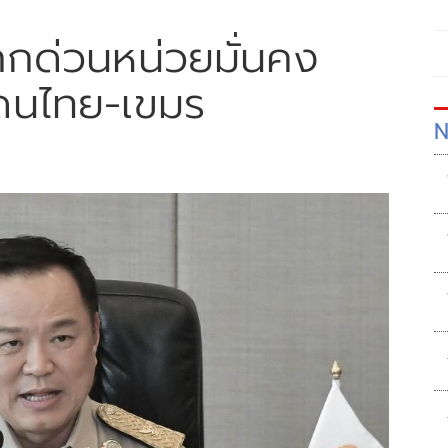
กด่วนหน่วยมั่นคง
ยแดนไทย-เขมร
N