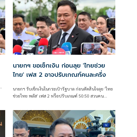
นายกฯ ขอเช็กเงิน ก่อนลุย 'ไทยช่วย
ไทย' เฟส 2 อาจปรับเกณฑ์คนละครึ่ง
นายกฯ รับเช็กเงินในกระเป๋ารัฐบาล ก่อนตัดสินใจลุย 'ไทย
ก
ช่วยไทย พลัส' เฟส 2 หรือปรับเกณฑ์ 50:50 สวนคน
วิจารณ์ปมเป็นภาระประชาชน ชี้การค้า-จีดีพี พุ่งไม่พูดถึง
ยันสถานะคลังยังแข็งแรง