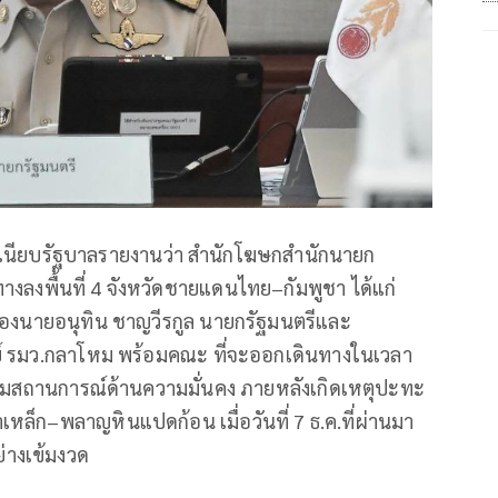
าวทำเนียบรัฐบาลรายงานว่า สำนักโฆษกสำนักนายก
างลงพื้นที่ 4 จังหวัดชายแดนไทย–กัมพูชา ได้แก่
์ ของนายอนุทิน ชาญวีรกูล นายกรัฐมนตรีและ
 รมว.กลาโหม พร้อมคณะ ที่จะออกเดินทางในเวลา
ิดตามสถานการณ์ด้านความมั่นคง ภายหลังเกิดเหตุปะทะ
หล็ก–พลาญหินแปดก้อน เมื่อวันที่ 7 ธ.ค.ที่ผ่านมา
่างเข้มงวด