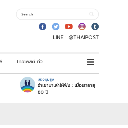
LINE : @THAIPOST
พ์
ไทยโพสต์ ทีวี
มองมุมสูง
จำเขามาเล่าให้ฟัง : เมื่อเราอายุ
80 ปี