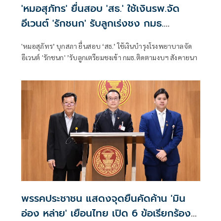
'หมอสุภัทร' ยื่นสอบ 'สธ.' ใช้เงินรพ.จัด
อีเวนต์ 'รักชนก' รับลูกเร่งชง กมธ.
สังคายนา
'หมอสุภัทร’ บุกสภา ยื่นสอบ ‘สธ.’ ใช้เงินบำรุงโรงพยาบาลจัด
อีเวนต์ 'รักชนก' ’รับลูกเตรียมชงเข้า กมธ.ติดตามงบฯ สังคายนา
พรรคประชาชน แสดงจุดยืนคัดค้าน 'มิน
อ่อง หล่าย' เยือนไทย เปิด 6 ข้อเรียกร้อง