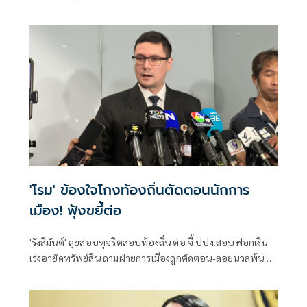
คุณสมบัติตั้งแต่แรก จี้ 'นายกฯ' เลิกแบก ยื่นโปรดเกล้าฯปลดพ้น
ตำแหน่งได้แล้ว
'โรม' ข้องใจโกงท้องถิ่นตัดตอนนักการ
เมือง! ฟุ้งขยี้ต่อ
'รังสิมันต์' ลุยสอบทุจริตสอบท้องถิ่น ต่อ จี้ ปปง.สอบฟอกเงิน
เร่งอายัดทรัพย์สิน ถามฝ่ายการเมืองถูกตัดตอน-ลอยนวลพ้นผิด
เหน็บ 'อนุทิน' รับแต่ชอบ ไม่รู้ในอนาคตมาตรการป้องกันจะ
รัดกุมหรือไม่