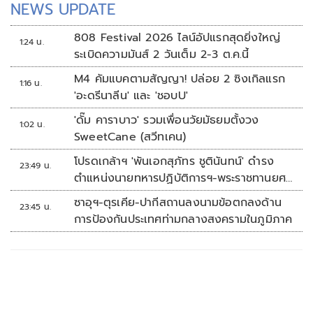
NEWS UPDATE
808 Festival 2026 ไลน์อัปแรกสุดยิ่งใหญ่
1:24 น.
ระเบิดความมันส์ 2 วันเต็ม 2-3 ต.ค.นี้
M4 คัมแบคตามสัญญา! ปล่อย 2 ซิงเกิลแรก
1:16 น.
'อะดรีนาลีน' และ 'ชอบU'
'ดั๊ม คาราบาว' รวมเพื่อนวัยมัธยมตั้งวง
1:02 น.
SweetCane (สวีทเคน)
โปรดเกล้าฯ 'พันเอกสุภัทร ชูตินันทน์' ดำรง
23:49 น.
ตำแหน่งนายทหารปฏิบัติการฯ-พระราชทานยศ
'พลตรี'
ซาอุฯ-ตุรเคีย-ปากีสถานลงนามข้อตกลงด้าน
23:45 น.
การป้องกันประเทศท่ามกลางสงครามในภูมิภาค