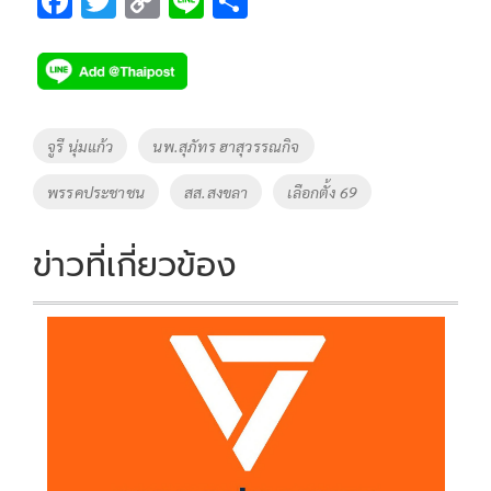
F
T
C
Li
S
ac
wi
o
n
h
e
tt
p
e
ar
b
er
y
e
o
Li
Tags
จูรี นุ่มแก้ว
นพ.สุภัทร ฮาสุวรรณกิจ
o
n
พรรคประชาชน
สส.สงขลา
เลือกตั้ง 69
k
k
ข่าวที่เกี่ยวข้อง