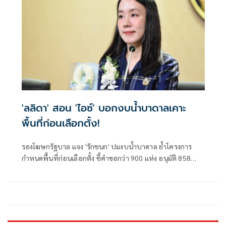
'ลลิดา' สอน 'ไอซ์' บอกงบน้ำบาดาลเคาะ
พื้นที่ก่อนเลือกตั้ง!
รองโฆษกรัฐบาล แจง 'รักชนก' ปมงบน้ำบาดาล ย้ำโครงการ
กำหนดพื้นที่ก่อนเลือกตั้ง ชี้คำขอกว่า 900 แห่ง อนุมัติ 858
แห่งตามหลักเกณฑ์ ไม่ใช่จัดสรรตามการเมือง