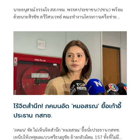
รัฐสภา-รัฐบาล
นายอนุสรณ์ ธรรมใจ สส.กทม. พรรคประชาชน (ปชน.) พร้อม
ด้วยนายศิรชัช ตรีวิศวเวทย์ คณะทำงานโครงการเครือข่าย
ประชาธิปไตยอาเซียนเพื่อสันติภาพ สิทธิมนุษยชน และการ
พัฒนาอย่างยั่งยืน แถลงคัดค้านการเยือนไทยอย่างเป็นทางการ
ของพลเอกอาวุโส มิน ออง ไลง์
ไร้จิตสำนึก! ภคมนอัด 'หมอสรณ' ยื้อเก้าอี้
ประธาน กสทช.
'ภคมน' ซัด ไม่เห็นจิตสำนึก 'หมอสรณ' ยื้อนั่งประธาน กสทช.
เหน็บให้เหตุผลแบบศรีธนญชัย อ้างกลัวผิดม. 157 ทั้งที่ไม่มี