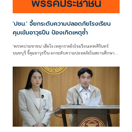
'ปชน.' จี้ยกระดับความปลอดภัยโรงเรียน
คุมเข้มอาวุธปืน ป้องเกิดเหตุซ้ำ
'พรรคประชาชน' เสียใจ เหตุกราดยิงโรงเรียนเทพศิรินทร์
นนทบุรี จี้คุมอาวุธปืน-ยกระดับความปลอดภัยในสถานศึกษา
ของดเผยแพร่ความรุนแรง