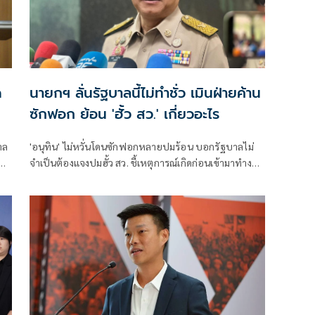
ด
นายกฯ ลั่นรัฐบาลนี้ไม่ทำชั่ว เมินฝ่ายค้าน
ซักฟอก ย้อน 'ฮั้ว สว.' เกี่ยวอะไร
าล
'อนุทิน' ไม่หวั่นโดนซักฟอกหลายปมร้อน บอกรัฐบาลไม่
จำเป็นต้องแจงปมฮั้ว สว. ชี้เหตุการณ์เกิดก่อนเข้ามาทำงาน
ส่วนทุจริตสอบท้องถิ่นทำเต็มที่ เรื่องจบแล้ว ยันไม่ต้องมี
องครักษ์พิทักษ์