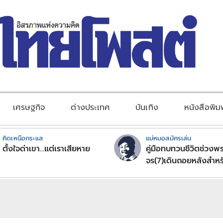
เศรษฐกิจ
ต่างประเทศ
บันเทิง
หนังสือพิม
คิดเหนือกระแส
แม่หมอสมัครเล่น
ตั้งใจด่าเขา...แต่เราเสียหาย
คู่มือทบทวนชีวิตช่วงพร
จร(7)เดินถอยหลังสำหร
ลัคนาราศีตอนที่2