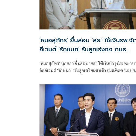
'หมอสุภัทร' ยื่นสอบ 'สธ.' ใช้เงินรพ.จั
อีเวนต์ 'รักชนก' รับลูกเร่งชง กมธ.
สังคายนา
'หมอสุภัทร’ บุกสภา ยื่นสอบ ‘สธ.’ ใช้เงินบำรุงโรงพยาบ
จัดอีเวนต์ 'รักชนก' ’รับลูกเตรียมชงเข้า กมธ.ติดตามงบฯ
สังคายนา