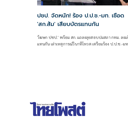
ปชป. จัดหนัก! ร้อง ป.ป.ช.-มท. เชือด
'สก.ส้ม' เสียบบัตรแทนกัน
'โฆษก ปชป.' พร้อม สก. แถลงลุยสอบปมสภา กทม. ลงมต
แทนกัน เล่าเหตุการณ์วินาทีโหวต เตรียมร้อง ป.ป.ช.-มท
ย้ำไม่ได้กลั่นแกล้งทางการเมือง แต่ต้องร่วมสร้างความ
โปร่งใส