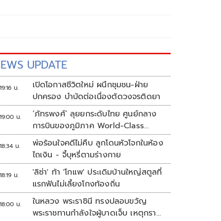
EWS UPDATE
เปิดโอกาสชีวิตใหม่ ผนึกชุมชน-ฝ่าย
19:16 น.
ปกครอง บำบัดต่อเนื่องตัดวงจรติดยา
‘ภัทรพงศ์’ ลุยยกระดับไทย ศูนย์กลาง
19:00 น.
การบินของภูมิภาค World-Class
Aviation Hub | ห้องข่าวไทยโพสต์สุด
พ่อร้อนใจคดีไม่คืบ ลูกโดนหัวโจกในห้อง
18:34 น.
สัปดาห์
ไถเงิน - จี้บุหรี่ตามร่างกาย
'ลิซ่า' ท้า 'โกแพ' ประเดิมบ้านใหญ่สตูลที่
18:19 น.
แรกฟันไม่เลี้ยงโกงท้องถิ่น
ในหลวง พระราชินี ทรงปลอบขวัญ
18:00 น.
พระราชทานกำลังใจผู้บาดเจ็บ เหตุกราด