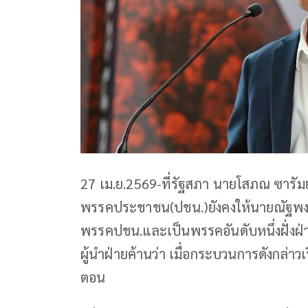
27 เม.ย.2569-ที่รัฐสภา นายโสภณ ซารัม
พรรคประชาชน(ปชน.)ยังคงให้นายณัฐพงษ์ เ
พรรคปชน.และเป็นพรรคอันดับหนึ่งฝั่งฝ
ผู้นำฝ่ายค้านว่า เมื่อกระบวนการดังกล่าวเ
ตอน