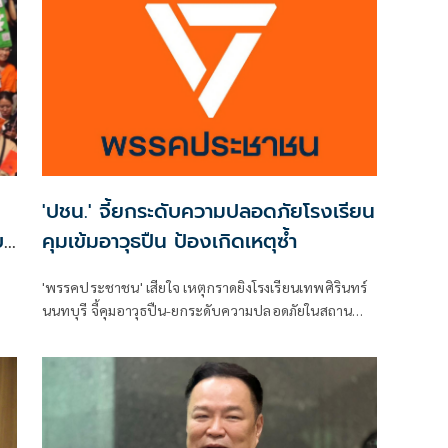
'ปชน.' จี้ยกระดับความปลอดภัยโรงเรียน
บ
คุมเข้มอาวุธปืน ป้องเกิดเหตุซ้ำ
อน
'พรรคประชาชน' เสียใจ เหตุกราดยิงโรงเรียนเทพศิรินทร์
นนทบุรี จี้คุมอาวุธปืน-ยกระดับความปลอดภัยในสถาน
ศึกษา ของดเผยแพร่ความรุนแรง