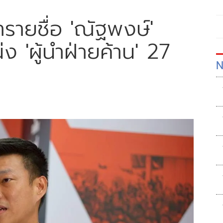
รายชื่อ 'ณัฐพงษ์'
ง 'ผู้นำฝ่ายค้าน' 27
N