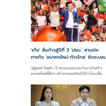
'เท้ง' ลั่นก้าวสู่ปีที่ 3 'ปชน.' สานต่อ
ภารกิจ 'อนาคตใหม่-ก้าวไกล' ซัดระบอ
สีน้ำเงิน ทำหลักนิติรัฐ-นิติธรรมสั่นคล
'ณัฐพงษ์' โพสต์ 2 ปี พรรคประชาชน กับภารกิจสร้าง
อนาคตใหม่ที่ดีกว่า สร้างประเทศไทยให้ก้าวไกล เพื่อ
อำนาจสูงสุดเป็นของประชาชน