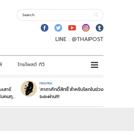
LINE : @THAIPOST
พ์
ไทยโพสต์ ทีวี
ทรรศนะ
ะเสาร์
'คาถาศักดิ์สิทธิ์'สำหรับโลกในช่วง
ับคนทุก
ระยะผ่าน!!!