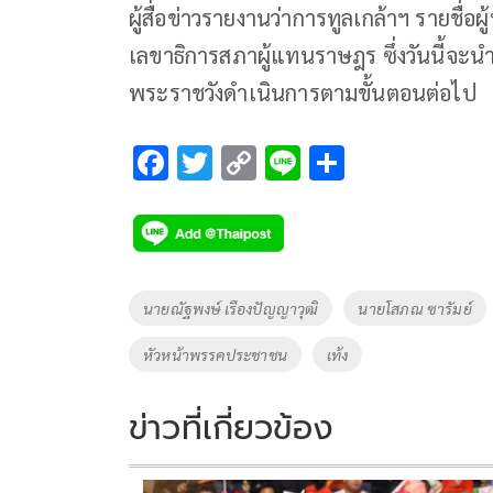
ผู้สื่อข่าวรายงานว่าการทูลเกล้าฯ รายชื่อผ
เลขาธิการสภาผู้แทนราษฎร ซึ่งวันนี้จะ
พระราชวังดำเนินการตามขั้นตอนต่อไป
F
T
C
Li
S
ac
wi
o
n
h
e
tt
p
e
ar
b
er
y
e
o
Li
Tags
นายณัฐพงษ์ เรืองปัญญาวุฒิ
นายโสภณ ซารัมย์
o
n
หัวหน้าพรรคประชาชน
เท้ง
k
k
ข่าวที่เกี่ยวข้อง