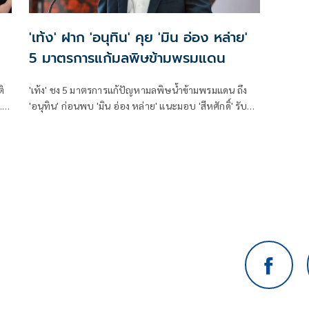
'เท้ง' ฝาก 'อนุทิน' คุย 'มิน อ่อง หล่าย'
5 มาตรการแก้มลพิษข้ามพรมแดน
ิ
'เท้ง' ชง 5 มาตรการแก้ปัญหามลพิษน้ำข้ามพรมแดน ถึง
.
'อนุทิน' ก่อนพบ 'มิน อ่อง หล่าย' แนะมอบ 'สีหศักดิ์' รับผิด
ชอบหลัก ฝ่ายค้านติดตามความคืบหน้าทุกไตรมาส