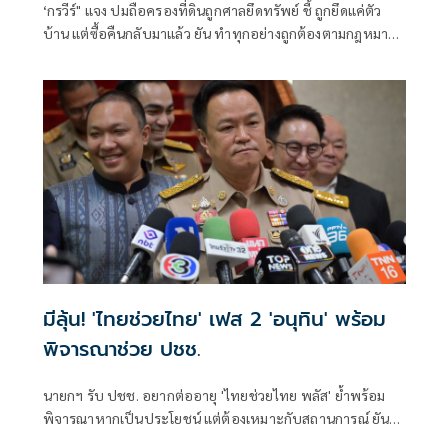
‘กรวีร์" แจง ปมถือครองที่ดินถูกศาลยึดทรัพย์ ชี้ ถูกยึดแค่ตัว
บ้าน แต่ซื้อคืนกลับมาแล้ว ยัน ทำทุกอย่างถูกต้องตามกฎหมาย
ยื่นบัญชีถูกต้องตรวจสอบได้ โต้ปม ‘เนวิน’ นุ่งขาสั้น วอน
แยกแยะ เหตุไปฐานะปธ.สโมสรบุรีรัมย์ ไม่เกี่ยวภูมิใจไทย
มีลุ้น! 'ไทยช่วยไทย' เฟส 2 'อนุทิน' พร้อม
พิจารณาช่วย ปชช.
นายกฯ รับ ปชช. อยากต่ออายุ 'ไทยช่วยไทย พลัส' ย้ำพร้อม
พิจารณาหากเป็นประโยชน์ แต่ต้องเหมาะกับสถานการณ์ ยัน
รัฐบาลมีเวลาอีก 3 ปี พิสูจน์ผลงาน แจงลุคขาสั้นเดินตลาด 'ก็ลม