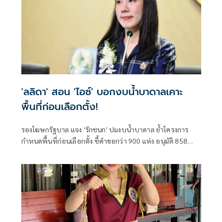
'ลลิดา' สอน 'ไอซ์' บอกงบน้ำบาดาลเคาะ
พื้นที่ก่อนเลือกตั้ง!
รองโฆษกรัฐบาล แจง 'รักชนก' ปมงบน้ำบาดาล ย้ำโครงการ
กำหนดพื้นที่ก่อนเลือกตั้ง ชี้คำขอกว่า 900 แห่ง อนุมัติ 858
แห่งตามหลักเกณฑ์ ไม่ใช่จัดสรรตามการเมือง