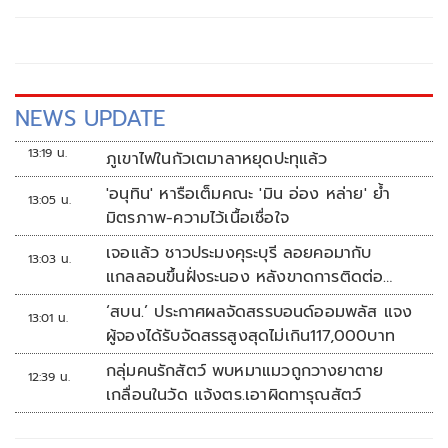
มันเย็น'
NEWS UPDATE
13:19 น.
ภูเขาไฟในกัวเตมาลาหยุดปะทุแล้ว
'อนุทิน' หารือเต็มคณะ 'มิน อ่อง หล่าย' ย้ำ
13:05 น.
มิตรภาพ-ความไว้เนื้อเชื่อใจ
เจอแล้ว ชาวประมงคุระบุรี ลอยคอมากับ
13:03 น.
แกลลอนขึ้นฝั่งระนอง หลังขาดการติดต่อ
หลายวัน
‘สบน.’ ประกาศผลจัดสรรบอนด์ออมพลัส แจง
13:01 น.
ผู้จองได้รับจัดสรรสูงสุดไม่เกิน117,000บาท
กลุ่มคนรักสัตว์ พบหมาแมวถูกวางยาตาย
12:39 น.
เกลื่อนในวัด แจ้งตร.เอาผิดทารุณสัตว์