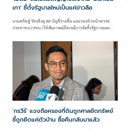
เทา' ชี้ตั้งรัฐบาลใหม่เป็นแค่ข่าวลือ
นายพริษฐ์ วัชรสินธุ สส.บัญชีรายชื่อ และรองหัวหน้าพรรค
ประชาชน (ปชน.) ให้สัมภาษณ์ถึงกรณีการจัดตั้งรัฐบาลแดง
เขียว ส้ม ซึ่งร.อ.ธรรมนัส พรหมเผ่า สส.บัญชีรายชื่อ และหัวหน้า
พรรคกล้าธรรม ก็ระบุว่าลืมไปหมดแล้วที่เคยพูดว่า “มีเราไม่มี
เทา” จะเป็นการเปิดโอกาสให้ส้มเข้าร่วมรัฐบาลหรือไม่ ว่า ตอน
นี้ตั้งอยู่บนสมมติฐานหลายอย่างมาก ซึ่งก็ยังไม่ได้มีการยืนยันใน
แต่ละภาคส่วน
'กรวีร์' แจงถือครองที่ดินถูกศาลยึดทรัพย์
ชี้ถูกยึดแค่ตัวบ้าน ซื้อคืนกลับมาแล้ว