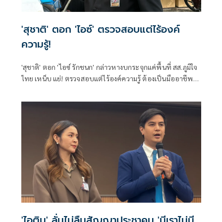
'สุชาติ' ตอก 'ไอซ์' ตรวจสอบแต่ไร้องค์
ความรู้!
'สุชาติ' ตอก 'ไอซ์ รักชนก' กล่าวหางบกระจุกแค่พื้นที่ สส.ภูมิใจ
ไทย เหน็บ แย่! ตรวจสอบแต่ไร้องค์ความรู้ ต้องเป็นมืออาชีพ
กว่านี้ โอ่รักษาผลประโยชน์สูงสุดในหน่วยงานที่ตัวเองรับผิด
ชอบ
'ไอติม' ลั่นไม่ลืมสัญญาประชาคม 'มีเราไม่มี