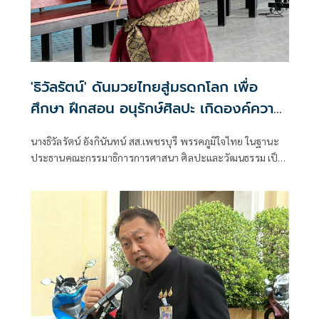
'ธิวัลรัตน์' ดันมวยไทยสู่มรดกโลก เพื่อ
ศึกษา ฝึกสอน อนุรักษ์ศิลปะ เกิดองค์ความ
รู้ สร้างเครือข่ายมวยไทยให้ยั่งยืนในระดับ
นางธิวัลรัตน์ อังกินันทน์ สส.เพชรบุรี พรรคภูมิใจไทย ในฐานะ
นานาชาติ
ประธานคณะกรรมาธิการการศาสนา ศิลปะและวัฒนธรรม เป็น
ประธานเปิดโครงการสัมมนามวยไทยนานาชาติ ประจำปี 2569
ณ โรงเรียนราชประชานุเคราะห์ 47 จังหวัดเพชรบุรี ร่วมกับ
สมาคมสยามยุทธกีฬาพื้นเมืองไทย ตลอดจนทุกภาคส่วน ที่ร่วม
แรงร่วมใจจัดเวทีแห่งการเรียนรู้ เพื่อแลกเปลี่ยนองค์ความรู้และ
สร้างเครือข่ายมวยไทยในระดับนานาชาติ