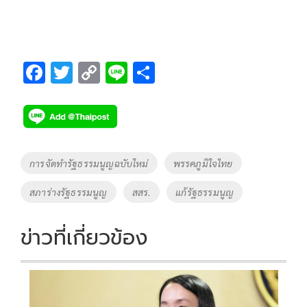
F
T
C
Li
S
ac
wi
o
n
h
e
tt
p
e
ar
b
er
y
e
o
Li
Tags
การจัดทำรัฐธรรมนูญฉบับใหม่
พรรคภูมิใจไทย
o
n
สภาร่างรัฐธรรมนูญ
สสร.
แก้รัฐธรรมนูญ
k
k
ข่าวที่เกี่ยวข้อง