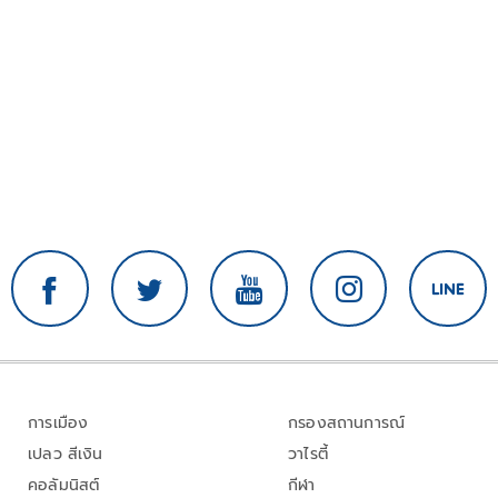
การเมือง
กรองสถานการณ์
เปลว สีเงิน
วาไรตี้
คอลัมนิสต์
กีฬา