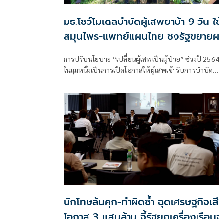
มธ.โชว์โมเดลบำบัดผู้เสพยาบ้า 9 วัน ใช
สมุนไพร-แพทย์แผนไทย ชงรัฐขยาย
การปรับนโยบาย “เปลี่ยนผู้เสพเป็นผู้ป่วย” ช่วงปี 2564
ในมุมหนึ่งเป็นการเปิดโอกาสให้ผู้เสพเข้ารับการบำบัด
รักษาอย่างถูกต้อง พร้อมกลั
นักโทษล้นคุก-ทำผิดซ้ำ ฉุดเศรษฐกิจเส
โอกาส 3 แสนล้าน จี้รัฐยกเครื่องเรือน