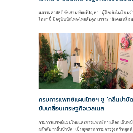
ม.ธรรมศาสตร์ จัดเสวนาตีแผ่ปัญหา “ผู้ต้องขังในเรือนจ
ไทย” ชี้ ปัจจุบันนักโทษไทยล้นคุก เพราะ “สังคมเหลื่อม
ล้ำ-ความไม่รู้กฎหมาย-ระบบการดูแลที่ไม่มีปร
กรมการแพทย์แผนไทยฯ ชู ‘กลิ่นบำบัด
ขับเคลื่อนเศรษฐกิจเวลเนส
กรมการแพทย์แผนไทยและการแพทย์ทางเลือก เดินหน้
ผลักดัน “กลิ่นบำบัด” เป็นอุตสาหกรรมดาวรุ่ง สร้างมูลค่