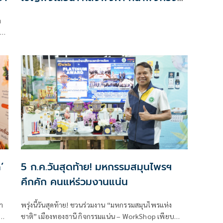
'เมื่อ ‘คุก’ ใกล้ตัวกว่าที่คิด
ำ
’
5 ก.ค.วันสุดท้าย! มหกรรมสมุนไพรฯ
คึกคัก คนแห่ร่วมงานแน่น
า
พรุ่งนี้วันสุดท้าย! ชวนร่วมงาน “มหกรรมสมุนไพรแห่ง
า
ชาติ” เมืองทองธานี กิจกรรมแน่น – WorkShop เพียบ