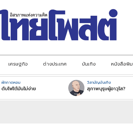
เศรษฐกิจ
ต่างประเทศ
บันเทิง
หนังสือพิม
ผักกาดหอม
วิสามัญบันเทิง
ดับไฟใต้มันไม่ง่าย
สุภาพบุรุษผู้อาวุโส?