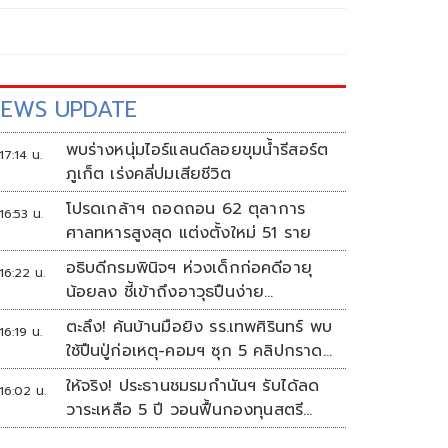
EWS UPDATE
พบร่างหนุ่มไอร์แลนด์ลอยขุมน้ำรีสอร์ต
17:14 น.
ภูเก็ต เร่งคลี่ปมเสียชีวิต
โปรดเกล้าฯ ถอดถอน 62 ตุลาการ
16:53 น.
ศาลทหารสูงสุด แต่งตั้งใหม่ 51 ราย
อธิบดีกรมพินิจฯ ห่วงเด็กก่อคดีอายุ
16:22 น.
น้อยลง ชี้เข้าถึงอาวุธปืนง่าย
ครอบครัวแตกแยกเป็นชนวนสำคัญ
ตะลึง! ค้นบ้านมือยิง รร.เทพศิรินทร์ พบ
16:19 น.
ใช้ปืนปู่ก่อเหตุ-คอมฯ ซุก 5 คลิปกราด
ยิง
ให้จริง! ประธานชมรมกำนันฯ รับได้ลด
16:02 น.
วาระเหลือ 5 ปี วอนฟื้นกองทุนสตรี
อำเภอละล้าน