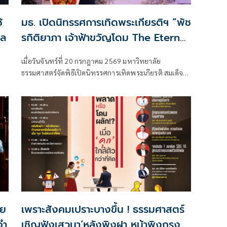
้
มธ. เปิดนิทรรศการเทิดพระเกียรติฯ “พัช
ผล
รกิติยาภา เจ้าฟ้าขวัญโดม The Eternal
Inspiration” สืบสานพระปณิธาน
เมื่อวันจันทร์ที่ 20 กรกฎาคม 2569 มหาวิทยาลัย
ถ่ายทอดแรงบันดาลใจจากพระวิริยอุตสา
ธรรมศาสตร์จัดพิธีเปิดนิทรรศการเทิดพระเกียรติ สมเด็จ
หะและพระกรณียกิจ สู่คนรุ่นใหม่
พระเจ้าลูกเธอ เจ้าฟ้าพัชรกิติยาภา นเรนทิราเทพยวดี กรม
หลวงราชสาริณีสิริพัชร มหาวัชรราชธิดา ภายใต้ชื่อ “พัช
รกิติยาภา เจ้าฟ้าขวัญโดม The Eternal Inspiration” โดยมี
ศาสตราจารย์
ีย
เพราะสังคมเปราะบางขึ้น ! ธรรมศาสตร์
จำ
เชิญฟังเสวนา‘หลังพิงฝา หน้าพิงกรง