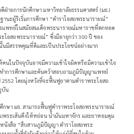
บดีฝ่ายการนักศึกษา มหาวิทยาลัยธรรมศาสตร์ (มธ.)
ฐานะผู้ริเริ่มการศึกษา “ตำราโอสถพระนารายณ์”
นการแพทย์ในสมัยสมเด็จพระนารายณ์มหาราชที่ตกทอด
าพระโอสถพระนารายณ์” ซึ่งมีอายุกว่า 300 ปี ของ
ั้นมีสรรพคุณที่ดีและเป็นประโยชน์อย่างมาก
้คนในปัจจุบันอาจมีความเข้าใจผิดหรือมีความเข้าใจ
งได้ทำการศึกษาและค้นคว้าสอบถามภูมิปัญญาแพทย์
 2552 โดยมุ่งหวังที่จะฟื้นฟูยาตามตำราพระโอสถ
ุบัน
คดีศึกษา มธ. สามารถฟื้นฟูตำราพระโอสถพระนารายณ์
งคบพระเส้นตึงให้หย่อน น้ำมันมหาจักร และยาหอมดุม
มพ์หนังสือ “สืบสานภูมิปัญญา ตำราโอสถพระ
ทั้งสี่ตำรับดังกล่าวให้แก่ผู้ที่สนใจด้วย