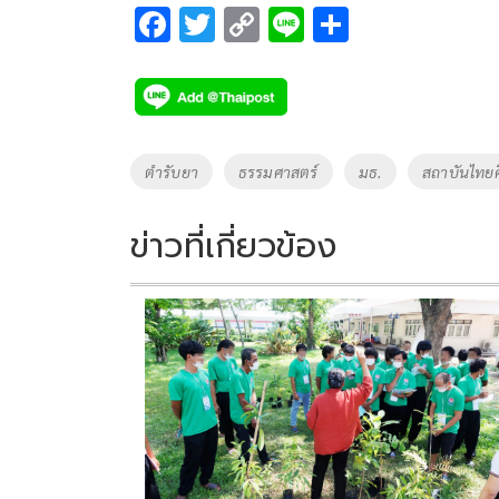
F
T
C
Li
S
ac
wi
o
n
h
e
tt
p
e
ar
b
er
y
e
o
Li
Tags
ตำรับยา
ธรรมศาสตร์
มธ.
สถาบันไทย
o
n
k
k
ข่าวที่เกี่ยวข้อง