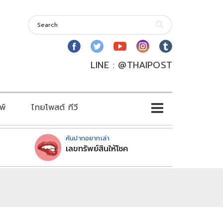
LINE : @THAIPOST
พ์
ไทยโพสต์ ทีวี
คันปากอยากเล่า
เลขทรัพย์สินให้โชค