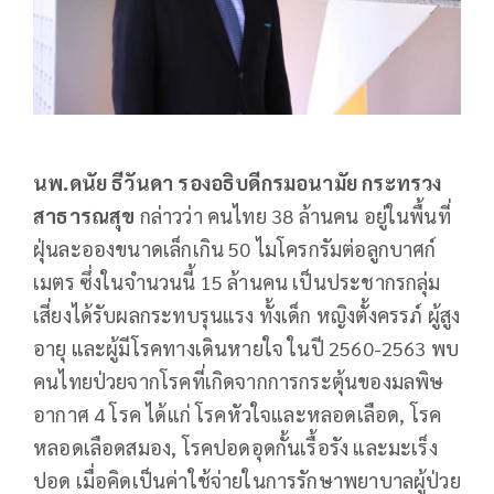
นพ.ดนัย ธีวันดา รองอธิบดีกรมอนามัย กระทรวง
สาธารณสุข
กล่าวว่า คนไทย 38 ล้านคน อยู่ในพื้นที่
ฝุ่นละอองขนาดเล็กเกิน 50 ไมโครกรัมต่อลูกบาศก์
เมตร ซึ่งในจำนวนนี้ 15 ล้านคน เป็นประชากรกลุ่ม
เสี่ยงได้รับผลกระทบรุนแรง ทั้งเด็ก หญิงตั้งครรภ์ ผู้สูง
อายุ และผู้มีโรคทางเดินหายใจ ในปี 2560-2563 พบ
คนไทยป่วยจากโรคที่เกิดจากการกระตุ้นของมลพิษ
อากาศ 4 โรค ได้แก่ โรคหัวใจและหลอดเลือด, โรค
หลอดเลือดสมอง, โรคปอดอุดกั้นเรื้อรัง และมะเร็ง
ปอด เมื่อคิดเป็นค่าใช้จ่ายในการรักษาพยาบาลผู้ป่วย