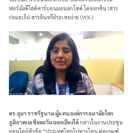
ฟอร์มัลดีไฮด์คาร์บอนมอนอกไซด์ ไดออกซิน (สาร
ก่อมะเร็ง) สารอินทรีย์ระเหยง่าย (VOC)
ดร.อุมา ราชรัฐนาม ผู้แทนองค์การอนามัยโลก
ภูมิภาคเอเชียตะวันออกเฉียงใต้
กล่าวในงานประชุม
ออนไลน์หัวข้อ “ประเทศไทยไปทางไหน ต่อเกณฑ์