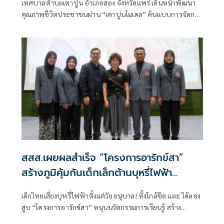
เทศบาลตำบลเตาปูน อำเภอสอง จังหวัดแพร่ เดินหน้าพัฒนา
คุณภาพชีวิตประชาชนผ่าน “เตาปูนโมเดล” ต้นแบบการจัดการ
ท้องถิ่นที่เน้นการมีส่วนร่วมของประชาชน
สสส.เผยผลสำเร็จ “โครงการอารักข์สา”
สร้างภูมิคุ้มกันเด็กเล็กต้านบุหรี่ไฟฟ้า
ครอบคลุม 70 จังหวัด
เด็กไทยเสี่ยงบุหรี่ไฟฟ้าตั้งแต่วัยอนุบาล! ทั้งใกล้ชิด และ ได้ลอง
สูบ “โครงการอารักข์สา” หนุนนวัตกรรมการเรียนรู้ สร้าง
ภูมิคุ้มกันทางความคิด ปลูกฝังทักษะชีวิตและการปฏิเสธปัจจัย