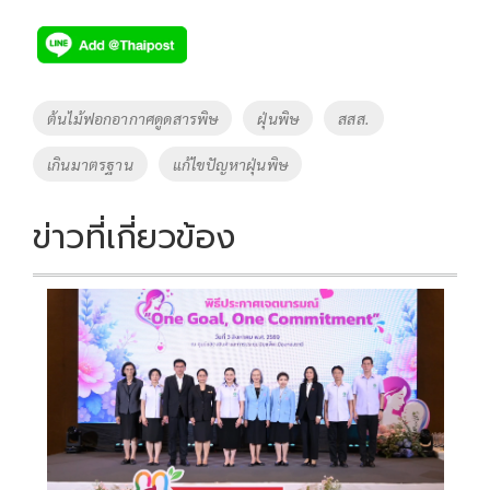
ac
wi
o
n
h
e
tt
p
e
ar
b
er
y
e
o
Li
Tags
ต้นไม้ฟอกอากาศดูดสารพิษ
ฝุ่นพิษ
สสส.
o
n
เกินมาตรฐาน
แก้ไขปัญหาฝุ่นพิษ
k
k
ข่าวที่เกี่ยวข้อง