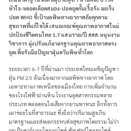
หัวใจ-หลอดเลือดสมอง-ปอดอุดกั้นเรื้อรัง-มะเร็ง
ปอด WHO ชี้เป้ามลพิษทางอากาศภัยคุกคาม
สุขภาพที่แก้ไขได้ เสนอเกณฑ์คุณภาพอากาศใหม่
ปกป้องชีวิตคนไทย 1.7 แสนราย/ปี สสส.หนุนงาน
วิชาการ มุ่งปรับแก้มาตรฐานคุณภาพอากาศตรง
จุดเพื่อรับมือปัญหาฝุ่นควันพิษทั่วโลก
ระยะเวลา 6-7 ปีที่ผ่านมา ประเทศไทยเผชิญปัญหา
ฝุ่น PM 2.5 อันเนื่องมาจากมลพิษทางอากาศ โดย
เฉพาะทางภาคเหนือของเมืองไทย การเพิ่มจำนวน
ของโรงไฟฟ้าถ่านหิน โรงงานอุตสาหกรรมหลาย
ประเภท ตลอดจนไอเสียจากยานพาหนะ อีกทั้งการ
เผาขยะในที่สาธารณะ ซึ่งถือว่าปริมาณสูงเกิน
มาตรฐานและส่งผลกระทบต่อสุขภาพโดยรวม ไม่ว่า
จะเป็นคาร์บอนไดออกไซด์ ซัลเฟอร์ไดออกไซด์