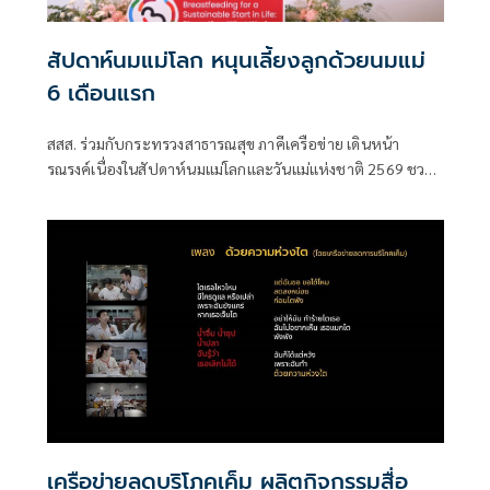
สัปดาห์นมแม่โลก หนุนเลี้ยงลูกด้วยนมแม่
6 เดือนแรก
สสส. ร่วมกับกระทรวงสาธารณสุข ภาคีเครือข่าย เดินหน้า
รณรงค์เนื่องในสัปดาห์นมแม่โลกและวันแม่แห่งชาติ 2569 ชวน
สังคมไทยร่วมส่งเสริมการเลี้ยงลูกด้วยนมแม่อย่างเดียว 6 เดือน
แรกเพื่อสร้างรากฐานเด็กไทย
เครือข่ายลดบริโภคเค็ม ผลิตกิจกรรมสื่อ