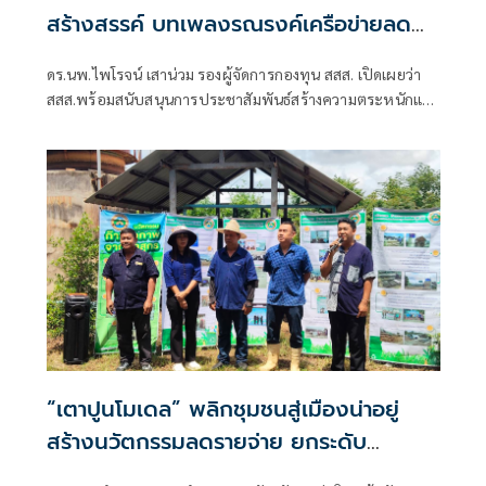
สร้างสรรค์ บทเพลงรณรงค์เครือข่ายลด
เค็ม ชื่อเพลง “ด้วยความห่วงไต”
ดร.นพ.ไพโรจน์ เสาน่วม รองผู้จัดการกองทุน สสส. เปิดเผยว่า
สสส.พร้อมสนับสนุนการประชาสัมพันธ์สร้างความตระหนักและ
ต้องการสร้างผลลัพธ์เชิงบวกต่อสุขภาพประชาชนได้จริง
“เตาปูนโมเดล” พลิกชุมชนสู่เมืองน่าอยู่
สร้างนวัตกรรมลดรายจ่าย ยกระดับ
คุณภาพชีวิตอย่างยั่งยืน