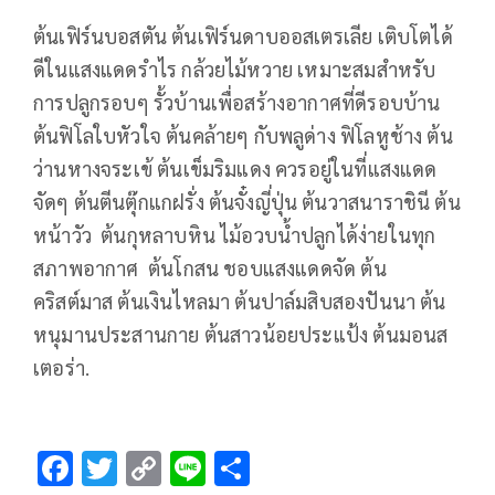
ต้นเฟิร์นบอสตัน ต้นเฟิร์นดาบออสเตรเลีย เติบโตได้
ดีในแสงแดดรำไร กล้วยไม้หวาย เหมาะสมสำหรับ
การปลูกรอบๆ รั้วบ้านเพื่อสร้างอากาศที่ดีรอบบ้าน
ต้นฟิโลใบหัวใจ ต้นคล้ายๆ กับพลูด่าง ฟิโลหูช้าง ต้น
ว่านหางจระเข้ ต้นเข็มริมแดง ควรอยู่ในที่แสงแดด
จัดๆ ต้นตีนตุ๊กแกฝรั่ง ต้นจั๋งญี่ปุ่น ต้นวาสนาราชินี ต้น
หน้าวัว ต้นกุหลาบหิน ไม้อวบน้ำปลูกได้ง่ายในทุก
สภาพอากาศ ต้นโกสน ชอบแสงแดดจัด ต้น
คริสต์มาส ต้นเงินไหลมา ต้นปาล์มสิบสองปันนา ต้น
หนุมานประสานกาย ต้นสาวน้อยประแป้ง ต้นมอนส
เตอร่า.
F
T
C
Li
S