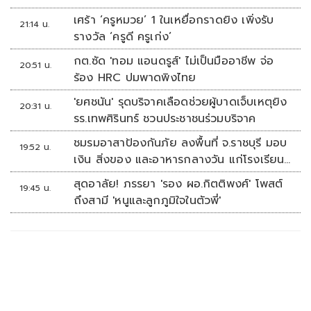
เศร้า ‘ครูหมวย’ 1 ในเหยื่อกราดยิง เพิ่งรับ
21:14 น.
รางวัล ‘ครูดี ครูเก่ง’
กต.ซัด 'ทอม แอนดรูส์' ไม่เป็นมืออาชีพ จ่อ
20:51 น.
ร้อง HRC ปมพาดพิงไทย
'ยศชนัน' รุดบริจาคเลือดช่วยผู้บาดเจ็บเหตุยิง
20:31 น.
รร.เทพศิรินทร์ ชวนประชาชนร่วมบริจาค
ชมรมอาสาป้องกันภัย ลงพื้นที่ จ.ราชบุรี มอบ
19:52 น.
เงิน สิ่งของ และอาหารกลางวัน แก่โรงเรียน
บ้านหนองน้ำใส
สุดอาลัย! ภรรยา 'รอง ผอ.กิตติพงศ์' โพสต์
19:45 น.
ถึงสามี 'หนูและลูกภูมิใจในตัวพี่'