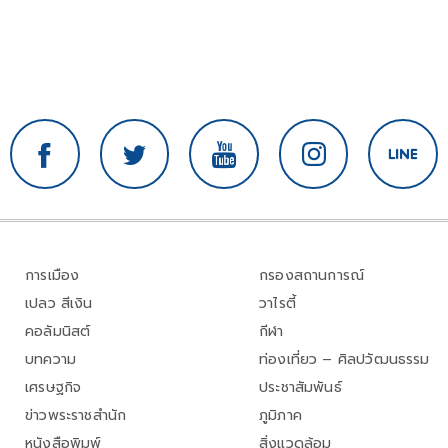
การเมือง
กรองสถานการณ์
เปลว สีเงิน
วาไรตี้
คอลัมนิสต์
กีฬา
บทความ
ท่องเที่ยว – ศิลปวัฒนธรรม
เศรษฐกิจ
ประชาสัมพันธ์
ข่าวพระราชสำนัก
ภูมิภาค
หนังสือพิมพ์
สิ่งแวดล้อม