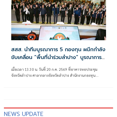
สสส. นำทีมบูรณาการ 5 กองทุน ผนึกกำลัง
ขับเคลื่อน “พื้นที่นำร่วมลำปาง” บูรณาการ
ด้านสิ่งแวดล้อม-สุขภาพ-โลกร้อน ฟื้นฟู
เมื่อเวลา 13.30 น. วันที่ 20 ก.ค. 2569 ที่อาคารหอประชุม
แม่น้ำวัง สร้างเมืองสุขภาวะที่ยั่งยืน
จังหวัดลำปาง ศาลากลางจังหวัดลำปาง สำนักงานกองทุน
สนับสนุนการสร้างเสริมสุขภาพ (สสส.) ร่วมกับจังหวัดลำปาง
สำนักงานคณะกรรมการส่งเสริมวิทยาศาสตร์ วิจัยและนวัตกรรม
NEWS UPDATE