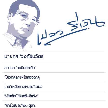
นายกฯ 'วงศ์ชินวัตร'
อนาคต 'คนนินทาเมีย'
'โควิดคลาย-โรคอิจฉาคุ'
ไทย"เหนือคาดหมาย"เสมอ
วิสัยทัศน์"อินทรี-อีแร้ง"
"การ์ดเชิญ"๒๑ ตุลา.