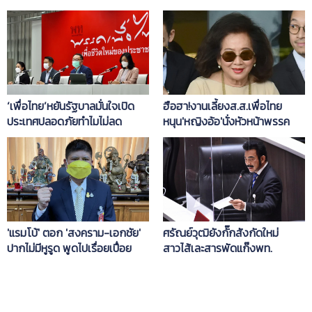
‘เพื่อไทย’หยันรัฐบาลมั่นใจเปิด
ฮือฮา!งานเลี้ยงส.ส.เพื่อไทย
ประเทศปลอดภัยทำไมไม่ลด
หนุน'หญิงอ้อ'นั่งหัวหน้าพรรค
เคอร์ฟิวอีก
'ทักษิณ'ขอแลนด์สไลด์ ชนะ
ธรรมดาไม่ได้เป็นรัฐบาล
'แรมโบ้' ตอก 'สงคราม-เอกชัย'
ศรัณย์วุฒิยังกั๊กสังกัดใหม่
ปากไม่มีหูรูด พูดไปเรื่อยเปื่อย
สาวไส้เละสารพัดแก๊งพท.