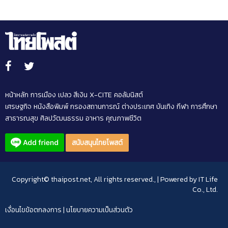
หน้าหลัก
การเมือง
เปลว สีเงิน
X-CITE
คอลัมนิสต์
เศรษฐกิจ
หนังสือพิมพ์
กรองสถานการณ์
ต่างประเทศ
บันเทิง
กีฬา
การศึกษา
สาธารณสุข
ศิลปวัฒนธรรม
อาหาร
คุณภาพชีวิต
สนับสนุนไทยโพสต์
Copyright© thaipost.net, All rights reserved., | Powered by
IT Life
Co., Ltd.
เงื่อนไขข้อตกลงการ
|
นโยบายความเป็นส่วนตัว