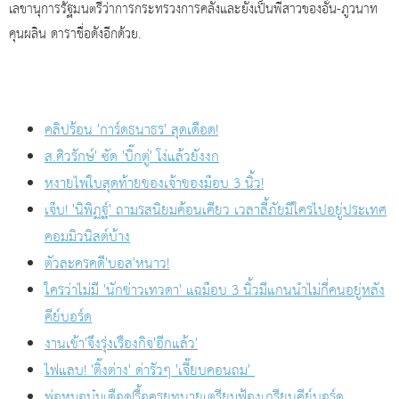
เลขานุการรัฐมนตรีว่าการกระทรวงการคลังและยังเป็นพี่สาวของอั๋น-ภูวนาท
คุนผลิน ดาราชื่อดังอีกด้วย.
คลิปร้อน 'การ์ดธนาธร' สุดเดือด!
ส.ศิวรักษ์' ซัด 'บิ๊กตู่' โง่แล้วยังงก
หงายไพ่ใบสุดท้ายของเจ้าของม็อบ 3 นิ้ว!
เจ็บ! 'นิพิฏฐ์' ถามรสนิยมค้อนเคียว เวลาลี้ภัยมีใครไปอยู่ประเทศ
คอมมิวนิสต์บ้าง
ตัวละครคดี'บอส'หนาว!
ใครว่าไม่มี 'นักข่าวเทวดา' แฉม็อบ 3 นิ้วมีแกนนำไม่กี่คนอยู่หลัง
คีย์บอร์ด
งานเข้า'จึงรุ่งเรืองกิจ'อีกแล้ว'
ไฟแลบ! 'ติ๊งต่าง' ด่ารัวๆ 'เจี๊ยบคอนถม'
พ่อหมอบุ๋มเดือด!รื้อครุยทนายเตรียมฟ้องเกรียนคีย์บอร์ด