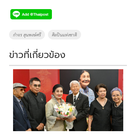
ac
wi
o
n
h
e
tt
p
e
ar
b
er
y
e
o
Li
Tags
กำจร สุนพงษ์ศรี
ศิลปินแห่งชาติ
o
n
k
k
ข่าวที่เกี่ยวข้อง