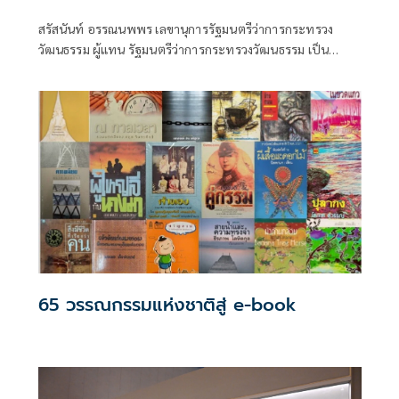
๒๕๖๗'
สรัสนันท์ อรรณนพพร เลขานุการรัฐมนตรีว่าการกระทรวง
วัฒนธรรม ผู้แทน รัฐมนตรีว่าการกระทรวงวัฒนธรรม เป็น
ประธานในพิธีเปิดนิทรรศการเผยแพร่พระประวัติ ผลงานของ
สิริศิลปิน ศิลปินแห่งชาติ และประวัติ ผลงานของศิลปินแห่ง
ชาติ พุทธศักราช ๒๕๖๗ เนื่องในวันศิลปินแห่งชาติ
65 วรรณกรรมแห่งชาติสู่ e-book