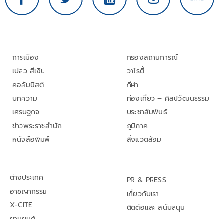
การเมือง
กรองสถานการณ์
เปลว สีเงิน
วาไรตี้
คอลัมนิสต์
กีฬา
บทความ
ท่องเที่ยว – ศิลปวัฒนธรรม
เศรษฐกิจ
ประชาสัมพันธ์
ข่าวพระราชสำนัก
ภูมิภาค
หนังสือพิมพ์
สิ่งแวดล้อม
ต่างประเทศ
PR & PRESS
อาชญากรรม
เกี่ยวกับเรา
X-CITE
ติดต่อและ สนับสนุน
ยานยนต์