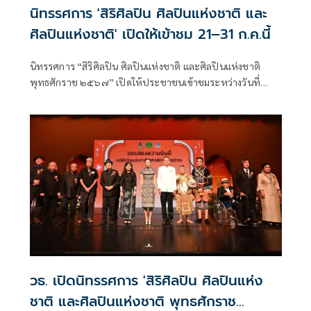
นิทรรศการ 'สิริศิลปิน ศิลปินแห่งชาติ และ
ศิลปินแห่งชาติ' เปิดให้เข้าชม 21–31 ก.ค.นี้
นิทรรศการ “สิริศิลปิน ศิลปินแห่งชาติ และศิลปินแห่งชาติ
พุทธศักราช ๒๕๖๗” เปิดให้ประชาชนเข้าชมระหว่างวันที่
๒๑–๓๑ กรกฎาคม ๒๕๖๙ เวลา ๐๙.๐๐ – ๑๖.๐๐ น. (เฉพาะ
วันที่ ๒๒ และ ๓๑ กรกฎาคม ๒๕๖๙ เวลา ๐๙.๐๐ – ๒๐.๐๐ น.)
ณ อาคารอเนกประสงค์ ศูนย์วัฒนธรรมแห่งประเทศไทย
วธ. เปิดนิทรรศการ 'สิริศิลปิน ศิลปินแห่ง
ชาติ และศิลปินแห่งชาติ พุทธศักราช