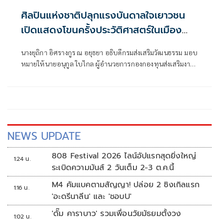
ศิลปินแห่งชาติปลุกแรงบันดาลใจเยาวชน
เปิดแสดงโขนครั้งประวัติศาสตร์ในเมือง
เชียงแสน
นางยุถิกา อิศรางกูร ณ อยุธยา อธิบดีกรมส่งเสริมวัฒนธรรม มอบ
หมายให้นายอนุกูล ใบไกล ผู้อำนวยการกองกองทุนส่งเสริมงาน
วัฒนธรรม เข้าร่วมติดตามผลการอบรมเชิงปฏิบัติการ “โขน
ละคร ฝ่ายฟ้อน ร้อง รำ สู่ถิ่นโยนกนคร” ณ หอประชุมหิรัญนคร
เงินยาง โรงเรียนเชียงแสนวิทยาคม อำเภอเชียงแสน จังหวัด
เชียงราย
NEWS UPDATE
808 Festival 2026 ไลน์อัปแรกสุดยิ่งใหญ่
1:24 น.
ระเบิดความมันส์ 2 วันเต็ม 2-3 ต.ค.นี้
M4 คัมแบคตามสัญญา! ปล่อย 2 ซิงเกิลแรก
1:16 น.
'อะดรีนาลีน' และ 'ชอบU'
'ดั๊ม คาราบาว' รวมเพื่อนวัยมัธยมตั้งวง
1:02 น.