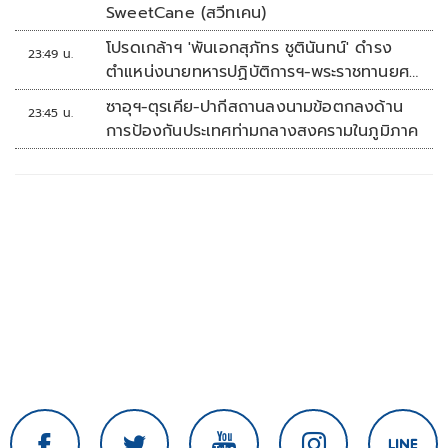
SweetCane (สวีทเคน)
โปรดเกล้าฯ 'พันเอกสุภัทร ชูตินันทน์' ดำรง
23:49 น.
ตำแหน่งนายทหารปฏิบัติการฯ-พระราชทานยศ
'พลตรี'
ซาอุฯ-ตุรเคีย-ปากีสถานลงนามข้อตกลงด้าน
23:45 น.
การป้องกันประเทศท่ามกลางสงครามในภูมิภาค