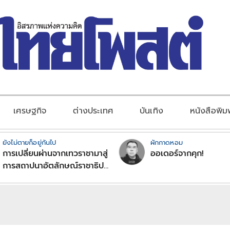
เศรษฐกิจ
ต่างประเทศ
บันเทิง
หนังสือพิม
ยังไม่ตายก็อยู่กันไป
ผักกาดหอม
การเปลี่ยนผ่านจากเทวราชามาสู่
ออเดอร์จากคุก!
การสถาปนาอัตลักษณ์ราชาธิป
ไตยแบบพุทธศาสนาในพระไตร
ปิฏก : สามัญผลสูตรในฐานะ
ทฤษฎีขีดจำกัดของอำนาจรัฐ
เหนือแรงงานและทรัพย์สิน