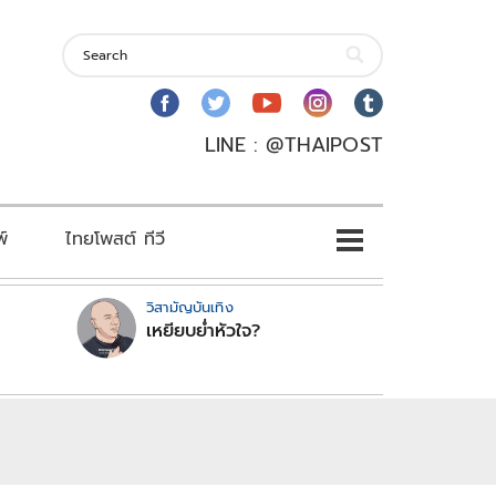
LINE : @THAIPOST
พ์
ไทยโพสต์ ทีวี
วิสามัญบันเทิง
เหยียบย่ำหัวใจ?