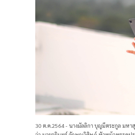
30 ต.ค.2564 - นางมัลลิกา บุญมีตระกูล มหาส
ว่า นายจุรินทร์ ลักษณวิศิษฏ์ หัวหน้าพรรคป