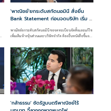
'พาณิชย์'ยกระดับสกัดนอมินี สั่งยื่น
Bank Statement ก่อนจดบริษัท เริ่ม 1
ส.ค.นี้
พาณิชย์ยกระดับสกัดนอมินี ขอจดทะเบียนจัดตั้งและแก้ไข
น
เพิ่มเติมห้างหุ้นส่วนและบริษัทจำกัด ต้องยื่นหนังสือชี้แจง
การลงทุน Bank Statement มีผลบังคับใช้ตั้งแต่ 1 ส.ค.69
เป็นต้นไป
'กล้าธรรม' ซัดรัฐมนตรีพาณิชย์ไร้
บทบาท จี้ลาออกหากหมดไฟ