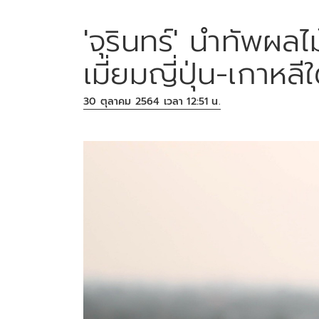
'จุรินทร์' นำทัพผล
เมี่ยมญี่ปุ่น-เกาหลีใ
30 ตุลาคม 2564 เวลา 12:51 น.