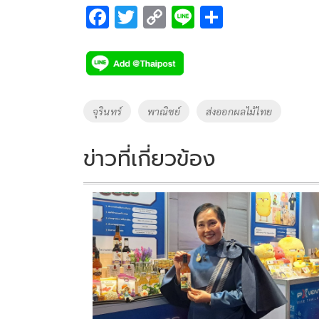
F
T
C
Li
S
ac
wi
o
n
h
e
tt
p
e
ar
b
er
y
e
o
Li
Tags
จุรินทร์
พาณิชย์
ส่งออกผลไม้ไทย
o
n
k
k
ข่าวที่เกี่ยวข้อง