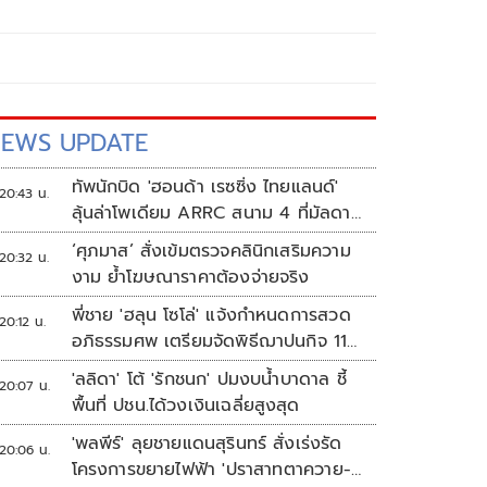
EWS UPDATE
ทัพนักบิด 'ฮอนด้า เรซซิ่ง ไทยแลนด์'
20:43 น.
ลุ้นล่าโพเดียม ARRC สนาม 4 ที่มัลดาลิ
กา
‘ศุภมาส’ สั่งเข้มตรวจคลินิกเสริมความ
20:32 น.
งาม ย้ำโฆษณาราคาต้องจ่ายจริง
พี่ชาย 'ฮลุน โซโล่' แจ้งกำหนดการสวด
20:12 น.
อภิธรรมศพ เตรียมจัดพิธีฌาปนกิจ 11
ส.ค.
'ลลิดา' โต้ 'รักชนก' ปมงบน้ำบาดาล ชี้
20:07 น.
พื้นที่ ปชน.ได้วงเงินเฉลี่ยสูงสุด
'พลพีร์' ลุยชายแดนสุรินทร์ สั่งเร่งรัด
20:06 น.
โครงการขยายไฟฟ้า 'ปราสาทตาควาย-