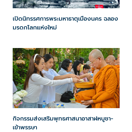
เปิดนิทรรศการพระมหาธาตุเมืองนคร ฉลอง
มรดกโลกแห่งใหม่
กิจกรรมส่งเสริมพุทธศาสนาอาสาฬหบูชา-
เข้าพรรษา