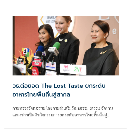
วธ.ต่อยอด The Lost Taste ยกระดับ
อาหารไทยพื้นถิ่นสู่สากล
กระทรวงวัฒนธรรม โดยกรมส่งเสริมวัฒนธรรม (สวธ.) จัดงาน
แถลงข่าวเปิดตัวกิจกรรมการยกระดับอาหารไทยพื้นถิ่นสู่
อาหารโลก “Thai Local Food to World Food” พร้อมเปิดตัว
ตราสัญลักษณ์ “Thailand Best Local Food” (TBLF) ภายใต้