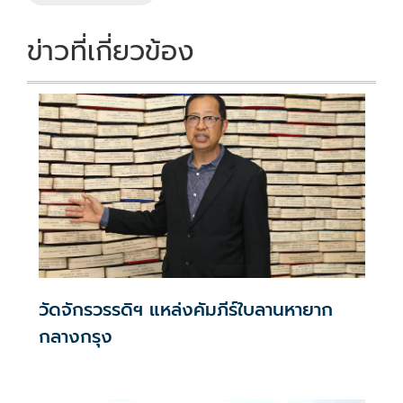
k
k
ข่าวที่เกี่ยวข้อง
วัดจักรวรรดิฯ แหล่งคัมภีร์ใบลานหายาก
กลางกรุง