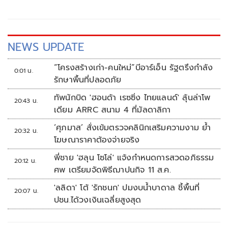
แนวคิด “The Lost Taste : The Living Heritage”
NEWS UPDATE
“โครงสร้างเก่า-คนใหม่”บีอาร์เอ็น รัฐตรึงกำลัง
0:01 น.
รักษาพื้นที่ปลอดภัย
ทัพนักบิด 'ฮอนด้า เรซซิ่ง ไทยแลนด์' ลุ้นล่าโพ
20:43 น.
เดียม ARRC สนาม 4 ที่มัลดาลิกา
‘ศุภมาส’ สั่งเข้มตรวจคลินิกเสริมความงาม ย้ำ
20:32 น.
โฆษณาราคาต้องจ่ายจริง
พี่ชาย 'ฮลุน โซโล่' แจ้งกำหนดการสวดอภิธรรม
20:12 น.
ศพ เตรียมจัดพิธีฌาปนกิจ 11 ส.ค.
'ลลิดา' โต้ 'รักชนก' ปมงบน้ำบาดาล ชี้พื้นที่
20:07 น.
ปชน.ได้วงเงินเฉลี่ยสูงสุด