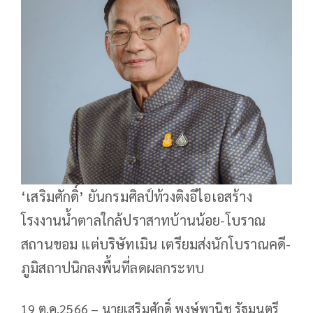
‘เสริมศักดิ์’ ยันกรมศิลป์ท้วงติงอีไอเอสร้าง
โรงงานน้ำตาลใกล้ปราสาทบ้านน้อย-โบราณ
สถานขอม แต่บริษัทเมิน เตรียมส่งนักโบราณคดี-
ภูมิสถาปนิกลงพื้นที่ลดผลกระทบ
19 ต.ค.2566 – นายเสริมศักดิ์ พงษ์พานิช รัฐมนตรี