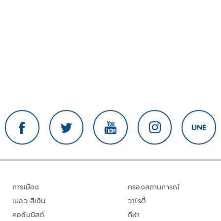
การเมือง
กรองสถานการณ์
เปลว สีเงิน
วาไรตี้
คอลัมนิสต์
กีฬา