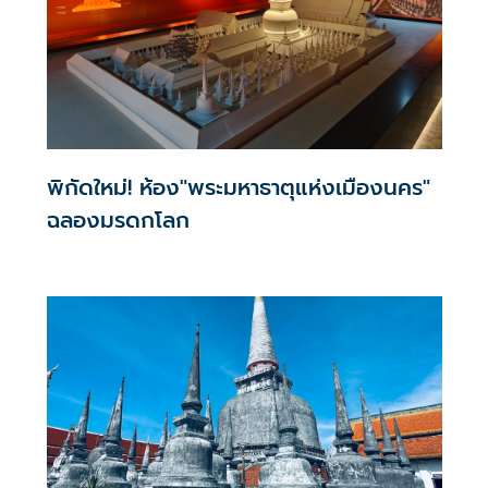
พิกัดใหม่! ห้อง"พระมหาธาตุแห่งเมืองนคร"
ฉลองมรดกโลก