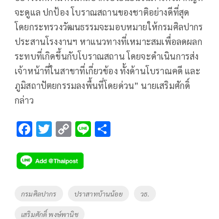
จะดูแล ปกป้อง โบราณสถานของชาติอย่างดีที่สุด
โดยกระทรวงวัฒนธรรมจะมอบหมายให้กรมศิลปากร
ประสานโรงงานฯ หาแนวทางที่เหมาะสมเพื่อลดผลก
ระทบที่เกิดขึ้นกับโบราณสถาน โดยจะดำเนินการส่ง
เจ้าหน้าที่ในสาขาที่เกี่ยวข้อง ทั้งด้านโบราณคดี และ
ภูมิสถาปัตยกรรมลงพื้นที่โดยด่วน” นายเสริมศักดิ์
กล่าว
F
T
C
Li
S
ac
wi
o
n
h
e
tt
p
e
ar
b
er
y
e
o
Li
Tags
กรมศิลปากร
ปราสาทบ้านน้อย
วธ.
o
n
เสริมศักดิ์ พงษ์พานิช