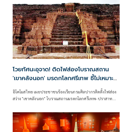
โวยทัศนะอุจาด! ติดไฟส่องโบราณสถาน
'เขาคลังนอก' มรดกโลกศรีเทพ ชี้ไม่เหมาะ
สม
อิโคโมสไทย เผยประชาชนร้องเรียนกรมศิลปากรติดตั้งไฟส่อง
สว่าง "เขาคลังนอก" โบราณสถานมรดกโลกศรีเทพ-ปราสาท
เมืองต่ำ ติดไฟส่องสว่างไม่เหมาะสม สร้างภูมิทัศน์อุจาด “บวร
เวท” ร่อนหนังสือถึงนายกฯ - รมว.วัฒนธรรม ห่วงกระทบทำ
เสนอขึ้นทะเบียน “ปราสาทเมืองต่ำ” เป็นมรดกโลก