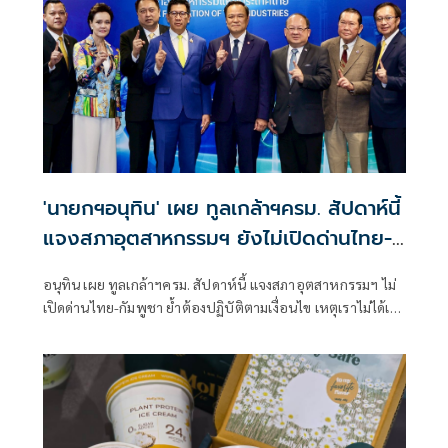
'นายกฯอนุทิน' เผย ทูลเกล้าฯครม. สัปดาห์นี้
แจงสภาอุตสาหกรรมฯ ยังไม่เปิดด่านไทย-
กัมพูชา
อนุทิน เผย ทูลเกล้าฯครม. สัปดาห์นี้ แจงสภาอุตสาหกรรมฯ ไม่
เปิดด่านไทย-กัมพูชา ย้ำต้องปฏิบัติตามเงื่อนไข เหตุเราไม่ได้เริ่ม
ก่อน ชี้เคยเป็นรัฐบาลมา 6 ปี รู้ปัญหาพรรคร่วมคนละพวกห่วง
คะแนนตก ลั่นยึดสไตล์ทำงาน ‘คนละพรรคแต่พวกเดียวกันง
สำคัญกว่า ชี้ศก.ดี ปัญหาอื่นเล็กหมด เปรียบ คนมีกินมีใช้มี
เกียรติมีศักดิ์ศรี