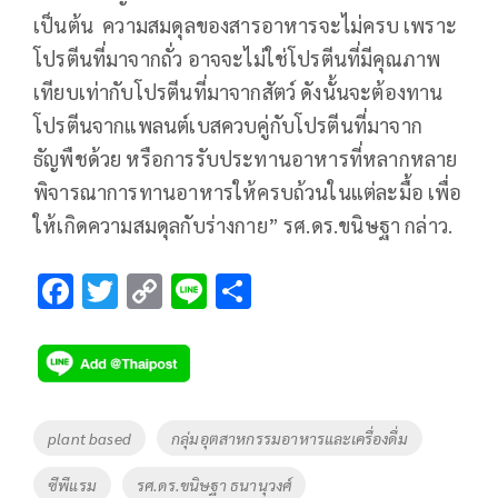
เป็นต้น ความสมดุลของสารอาหารจะไม่ครบ เพราะ
โปรตีนที่มาจากถั่ว อาจจะไม่ใช่โปรตีนที่มีคุณภาพ
เทียบเท่ากับโปรตีนที่มาจากสัตว์ ดังนั้นจะต้องทาน
โปรตีนจากแพลนต์เบสควบคู่กับโปรตีนที่มาจาก
ธัญพืชด้วย หรือการรับประทานอาหารที่หลากหลาย
พิจารณาการทานอาหารให้ครบถ้วนในแต่ละมื้อ เพื่อ
ให้เกิดความสมดุลกับร่างกาย” รศ.ดร.ขนิษฐา กล่าว.
F
T
C
Li
S
ac
wi
o
n
h
e
tt
p
e
ar
b
er
y
e
o
Li
Tags
plant based
กลุ่มอุตสาหกรรมอาหารและเครื่องดื่ม
o
n
ซีพีแรม
รศ.ดร.ขนิษฐา ธนานุวงศ์