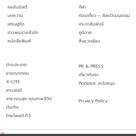
คอลัมนิสต์
กีฬา
บทความ
ท่องเที่ยว – ศิลปวัฒนธรรม
เศรษฐกิจ
ประชาสัมพันธ์
ข่าวพระราชสำนัก
ภูมิภาค
หนังสือพิมพ์
สิ่งแวดล้อม
ต่างประเทศ
PR & PRESS
อาชญากรรม
เกี่ยวกับเรา
X-CITE
ติดต่อและ สนับสนุน
ยานยนต์
สาธารณสุข-คุณภาพชีวิต
Privacy Policy
บันเทิง
ไทยโพสต์ ทีวี