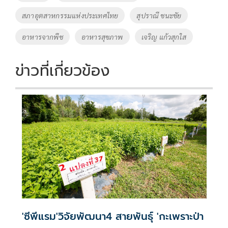
k
k
สภาอุตสาหกรรมแห่งประเทศไทย
สุปราณี ชนะชัย
อาหารจากพืช
อาหารสุขภาพ
เจริญ แก้วสุกใส
ข่าวที่เกี่ยวข้อง
'ซีพีแรม'วิจัยพัฒนา4 สายพันธุ์ 'กะเพราะป่า