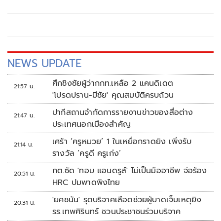
NEWS UPDATE
ศึกชิงชัยผู้ว่ากกท.เหลือ 2 แคนดิเดต
21:57 น.
'โปรดปราน-มีชัย' คุณสมบัติครบถ้วน
ปากีสถานจำกัดการรายงานข่าวของสื่อต่าง
21:47 น.
ประเทศนอกเมืองสำคัญ
เศร้า ‘ครูหมวย’ 1 ในเหยื่อกราดยิง เพิ่งรับ
21:14 น.
รางวัล ‘ครูดี ครูเก่ง’
กต.ซัด 'ทอม แอนดรูส์' ไม่เป็นมืออาชีพ จ่อร้อง
20:51 น.
HRC ปมพาดพิงไทย
'ยศชนัน' รุดบริจาคเลือดช่วยผู้บาดเจ็บเหตุยิง
20:31 น.
รร.เทพศิรินทร์ ชวนประชาชนร่วมบริจาค