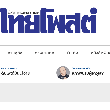
เศรษฐกิจ
ต่างประเทศ
บันเทิง
หนังสือพิม
ผักกาดหอม
วิสามัญบันเทิง
ดับไฟใต้มันไม่ง่าย
สุภาพบุรุษผู้อาวุโส?