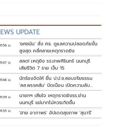
EWS UPDATE
'ยศชนัน' สั่ง ศธ. ดูแลความปลอดภัยขั้น
11:56 น.
สูงสุด คลี่คลายเหตุกราดยิง
สลด! เหตุยิง รร.เทพศิรินทร์ นนทบุรี
11:47 น.
เสียชีวิต 7 ราย เจ็บ 15
นักร้องจัดให้ ยื่น ป.ป.ช.สอบจริยธรรม
11:46 น.
'สส.พรรคส้ม' บิดเบือน เปิดความลับ
'บังเกอร์ทหาร'
นายกฯ เสียใจ เหตุกราดยิงรร.ย่าน
11:39 น.
นนทบุรี แย่มากไม่ควรเกิดขึ้น
11:35 น.
'ฮาย อาภาพร' อัปเดตสุขภาพ 'สุนารี'