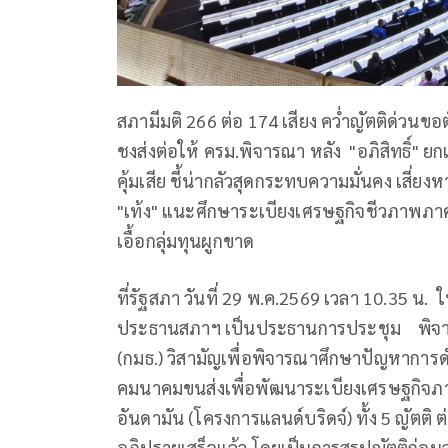
สภามีมติ 266 ต่อ 174 เสียง คว่ำญัตติด่วนข
ชงส่งต่อให้ ครม.พิจารณา หลัง "อภิสิทธิ์" ยก
คุ้มเสีย ชี้น่ากลัวสุดกระทบความมั่นคง เสี
"เท้ง" แนะศึกษาระเบียงเศรษฐกิจชีวภาพภาคใ
เอื้อกลุ่มทุนผูกขาด
ที่รัฐสภา วันที่ 29 พ.ค.2569 เวลา 10.35 
ประธานสภาฯ เป็นประธานการประชุม พิจารณ
(กมธ.) วิสามัญเพื่อพิจารณาศึกษาปัญหาการ
คมนาคมขนส่งเพื่อพัฒนาระเบียงเศรษฐกิจภา
อันดามัน (โครงการแลนด์บริดจ์) ทั้ง 5 ญัตติ ต
อภิปรายเสร็จแล้ว โดยเป็นการสรุปญัตติก่อน