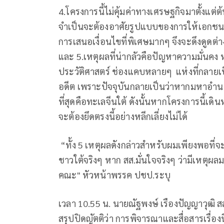
4.โครงการนี้ไม่คุ้มค่าทางเศรษฐกิจมาตั้งแต่ต้
จำเป็นจะต้องอาศัยรูปแบบของการให้เอกชนเข้
การเสนอเงื่อนไขที่พิเศษมากๆ จึงจะดึงดูดต
และ 5.เหตุผลที่น่ากลัวคือปัญหาความมั่นคง ห
ประวัติศาสตร์ ช่องแคบหลายๆ แห่งที่กลายเป
อดีต เพราะปัจจุบันกลายเป็นว่าหากมหาอำนาจค
ที่สุดคือทะเลจีนใต้ ดังนั้นหากโครงการนี้เดิ
จะต้องยึดตรงนี้อย่างหลีกเลี่ยงไม่ได้
“ทั้ง 5 เหตุผลดังกล่าวสำหรับผมเพียงพอที่จ
ชาวใต้จริงๆ หาก สส.มั่นใจจริงๆ ว่ามีเหตุผลมา
คณะ" หัวหน้าพรรค ปชป.ระบุ
เวลา 10.55 น. นายณัฐพงษ์ เรืองปัญญาวุฒิ
สรุปปิดญัตติว่า การพิจารณาและสื่อสารเรื่อ