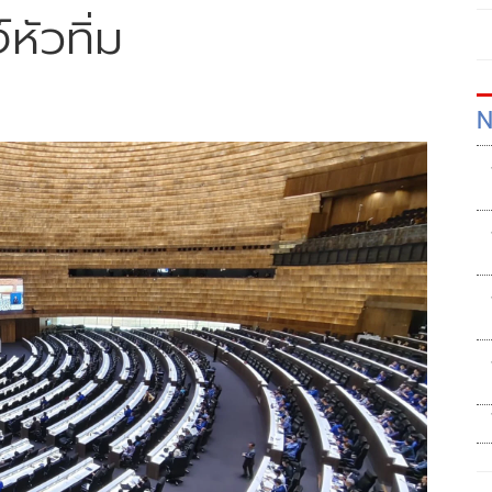
หัวทิ่ม
N