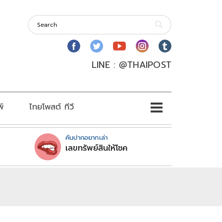
LINE : @THAIPOST
พ์
ไทยโพสต์ ทีวี
คันปากอยากเล่า
เลขทรัพย์สินให้โชค