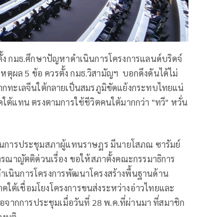
อตั้ง กมธ.ศึกษาปัญหาดำเนินการโครงการแลนด์บริดจ์
เหตุผล 5 ข้อ ควรตั้ง กมธ.วิสามัญฯ บอกดึงดันได้ไม่
่ยงหากทะเลจีนใต้กลายเป็นสมรภูมิขัดแย้งกระทบไทยแน่
ต้แทน ตรงตามการใช้ชีวิตคนใต้มากกว่า "ทวี" หวั่น
น. ในการประชุมสภาผู้แทนราษฎร มีนายโสภณ ซารัมย์
าญัตติด่วนเรื่อง ขอให้สภาตั้งคณะกรรมาธิการ
ดำเนินการโครงการพัฒนาโครงสร้างพื้นฐานด้าน
คใต้เชื่อมโยงโครงการขนส่งระหว่างอ่าวไทยและ
่อจากการประชุมเมื่อวันที่ 28 พ.ค.ที่ผ่านมา ที่สมาชิก
ลงมติ