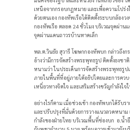
มั่นคงของรัฐบาลและหน่วยงานที่เกี่ยวข้อง
เหนือจากกรอบกฎหมาย และเพื่อความโปร่ง
ด้วยตนเอง กองทัพเรือได้ติดตั้งระบบกล้อง
กองทัพเรือ ตลอด 24 ชั่วโมง บริเวณจุดผ่
จุดผ่านแดนถาวรบ้านหาดเล็ก
พล.ต.วินธัย สุวารี โฆษกกองทัพบก กล่าวถึงกร
อ้างว่ามีการจัดสร้างพระพุทธรูป ติดตั้งธงชาต
หนามว่า ในประเด็นการจัดสร้างพระพุทธรูปแ
ภายในพื้นที่ที่อยู่ภายใต้อธิปไตยและการควบค
เหนี่ยวทางจิตใจ และเสริมสร้างขวัญกำลังใ
อย่างไรก็ตาม เมื่อช่วงเช้า กองทัพบกได้รับ
และปรับปรุงที่มั่นด้วยการวางแนวลวดหนาม
กำลังของฝ่ายไทย บริเวณพื้นที่ช่องบก อ.น
กัมพูชาจำนวน 5 นาย พร้อมอาวุธเข้ามายังบริ