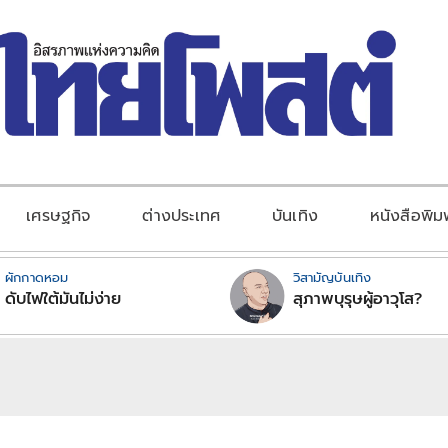
เศรษฐกิจ
ต่างประเทศ
บันเทิง
หนังสือพิม
ผักกาดหอม
วิสามัญบันเทิง
ดับไฟใต้มันไม่ง่าย
สุภาพบุรุษผู้อาวุโส?