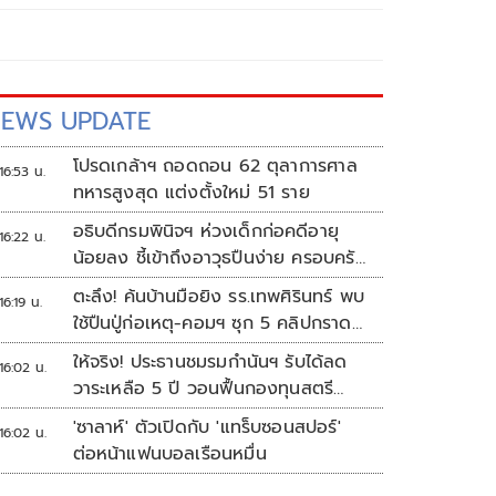
EWS UPDATE
โปรดเกล้าฯ ถอดถอน 62 ตุลาการศาล
16:53 น.
ทหารสูงสุด แต่งตั้งใหม่ 51 ราย
อธิบดีกรมพินิจฯ ห่วงเด็กก่อคดีอายุ
16:22 น.
น้อยลง ชี้เข้าถึงอาวุธปืนง่าย ครอบครัว
แตกแยกเป็นชนวนสำคัญ
ตะลึง! ค้นบ้านมือยิง รร.เทพศิรินทร์ พบ
16:19 น.
ใช้ปืนปู่ก่อเหตุ-คอมฯ ซุก 5 คลิปกราด
ยิง
ให้จริง! ประธานชมรมกำนันฯ รับได้ลด
16:02 น.
วาระเหลือ 5 ปี วอนฟื้นกองทุนสตรี
อำเภอละล้าน
'ซาลาห์' ตัวเปิดกับ 'แทร็บซอนสปอร์'
16:02 น.
ต่อหน้าแฟนบอลเรือนหมื่น