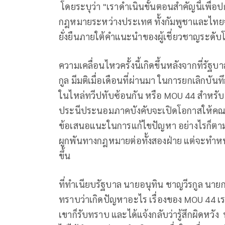
โดยระบุว่า "เราดำเนินขั้นตอนสำคัญนี้เพื
กฎหมายระหว่างประเทศ ทั้งกัมพูชาและไทยจะ
ยั่งยืนภายใต้คำแนะนำของผู้เชี่ยวชาญระดับ
ความเคลื่อนไหวครั้งนี้เกิดขึ้นหลังจากที่ร
กูล มีมติเมื่อเดือนที่ผ่านมา ในการยกเลิกบันท
ในไหล่ทวีปทับซ้อนกัน หรือ MOU 44 สำหร
ประนีประนอมภาคบังคับจะเปิดโอกาสให้คณะ
ข้อเสนอแนะในการแก้ไขปัญหา อย่างไรก็ตา
ผูกพันทางกฎหมายต่อทั้งสองฝ่าย แต่จะทำหน
ขึ้น
ที่ทำเนียบรัฐบาล นายอนุทิน ชาญวีรกูล นายก
ทราบว่าเกิดปัญหาอะไร เรื่องของ MOU 44 เร
เขาก็รับทราบ และได้แจ้งกลับว่ารู้สึกผิดหวั