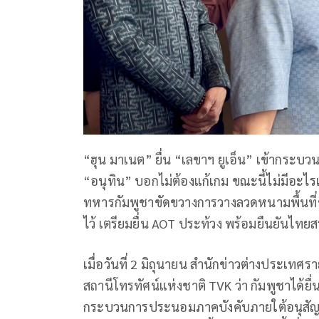
“ฮุน มาเนต” ยื่น “เลขาฯ ยูเอ็น” เข้ากร
“อนุทิน” บอกไม่ต้องแก้เกม ขณะนี้ไม่มีอะไรเ
ทหารกัมพูชาขัดขวางการวางลวดหนามพื้นที่ช
ไว้ เตรียมยื่น AOT ประท้วง พร้อมยืนยันไท
เมื่อวันที่ 2 มิถุนายน สำนักข่าวต่างประเท
สถานีโทรทัศน์แห่งชาติ TVK ว่า กัมพูชาได้ยื
กระบวนการประนอมภาคบังคับภายใต้อนุสั