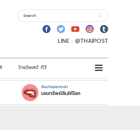
LINE : @THAIPOST
พ์
ไทยโพสต์ ทีวี
คันปากอยากเล่า
เลขทรัพย์สินให้โชค