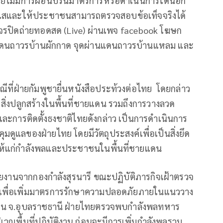
 โดยไม่มีการผ่อนปรนมาตรการหรือดำเนินการใดนอก
ใสและให้ประชาชนสามารถตรวจสอบข้อเท็จจริงได้
วงจรปิดถ่ายทอดสด (Live) ผ่านเพจ facebook โฆษก
านแดนถาวรบ้านผักกาด จุดผ่านแดนถาวรบ้านแหลม และ
ณีที่ฝ่ายกัมพูชายื่นหนังสือประท้วงต่อไทย โดยกล่าว
ิ สิ่งปลูกสร้างในพื้นที่ชายแดน รวมถึงการวางลวด
ละการติดตั้งธงชาติไทยดังกล่าว เป็นการดำเนินการ
ุมดูแลของฝ่ายไทย โดยมีวัตถุประสงค์เพื่อเป็นสิ่งยึด
จให้แก่กำลังพลและประชาชนในพื้นที่ชายแดน
รายงานจากกองกำลังสุรนารี ขณะปฏิบัติภารกิจเฝ้าตรวจ
 เพื่อเพิ่มมาตรการรักษาความปลอดภัยภายในแนววาง
้ำยืน จ.อุบลราชธานี ฝ่ายไทยตรวจพบกำลังพลทหาร
เวณพื้นที่ปฏิบัติงาน ก่อนจะมีการเพิ่มกำลังพลรวม