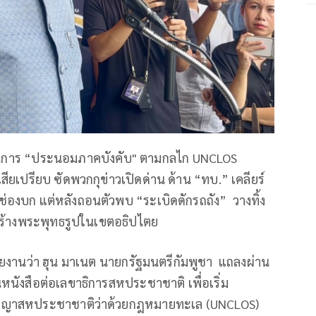
ะบวนการ “ประนอมภาคบังคับ" ตามกลไก UNCLOS
สียเปรียบ ซัดพวกกุข่าวเปิดด่าน ด้าน “ทบ.” เคลียร์
่องบก แต่หลังถอนตัวพบ “ระเบิดดักรถถัง” วางทิ้ง
ยสร้างพระพุทธรูปในเขตอธิปไตย
ศรายงานว่า ฮุน มาเนต นายกรัฐมนตรีกัมพูชา แถลงผ่าน
่นหนังสือต่อเลขาธิการสหประชาชาติ เพื่อเริ่ม
ญญาสหประชาชาติว่าด้วยกฎหมายทะเล (UNCLOS)