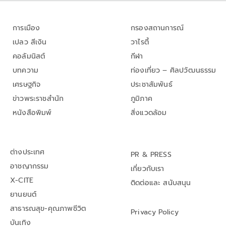
การเมือง
กรองสถานการณ์
เปลว สีเงิน
วาไรตี้
คอลัมนิสต์
กีฬา
บทความ
ท่องเที่ยว – ศิลปวัฒนธรรม
เศรษฐกิจ
ประชาสัมพันธ์
ข่าวพระราชสำนัก
ภูมิภาค
หนังสือพิมพ์
สิ่งแวดล้อม
ต่างประเทศ
PR & PRESS
อาชญากรรม
เกี่ยวกับเรา
X-CITE
ติดต่อและ สนับสนุน
ยานยนต์
สาธารณสุข-คุณภาพชีวิต
Privacy Policy
บันเทิง