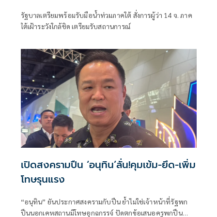
รัฐบาลเตรียมพร้อมรับมือน้ำท่วมภาคใต้ สั่งการผู้ว่า 14 จ. ภาค
ใต้เฝ้าระวังใกล้ชิด เตรียมรับสถานการณ์
เปิดสงครามปืน ‘อนุทิน’ลั่น!คุมเข้ม-ยึด-เพิ่ม
โทษรุนแรง
“อนุทิน” ยันประกาศสงครามกับปืน ย้ำไม่ใช่เจ้าหน้าที่รัฐพก
ปืนนอกเคหสถานมีโทษอุกฉกรรจ์ ปัดตกข้อเสนอครูพกปืน