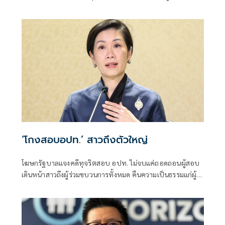
ป้องกันตัว เหตุไม่ใช่เจ้าพนักงาน ลั่นปืนถูกขโมยไปก่อเหตุ
เจ้าของเป็นผู้ต้องหาร่วม
‘โกงสอบอปท.’ สาวถึงตัวใหญ่
โฆษกรัฐบาลแจงคดีทุจริตสอบ อปท. ไม่จบแค่ถอดถอนผู้สอบ
เดินหน้าสาวถึงผู้ร่วมขบวนการทั้งหมด คืนความเป็นธรรมแก่ผู้
สอบแข่งขันโดยสุจริต และเป็นการฟื้นฟูความเชื่อมั่นของ
ประชาชนต่อระบบการสอบเข้ารับราชการทุกระดับ