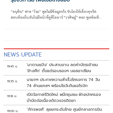
“อนุทิน” ฟาด “โรม” พูดไม่มีข้อมูลจริง จับโยงให้เอี่ยวทุจริต
สอบท้องถิ่น ยันไม่มีหน้าที่ดูทีโออาร์ “วรศิษฎ์” ตอก พูดข้อเท็จ
จริงไม่ครบ
NEWS UPDATE
'มาดามแป้ง' ประสานงาน ลดค่าบัตรเข้าชม
19:45 น.
'ช้างศึก' ตั้งแต่รอบรองฯ บอลอาเซียน
นายกฯ ประกาศความสำเร็จโครงการ 74 วัน
19:35 น.
74 ล้านแคลฯ พร้อมโชว์เต้นแอโรบิก
เปิดโอกาสชีวิตใหม่ ผนึกชุมชน-ฝ่ายปกครอง
19:16 น.
บำบัดต่อเนื่องตัดวงจรติดยา
‘ภัทรพงศ์’ ลุยยกระดับไทย ศูนย์กลางการบิน
19:00 น.