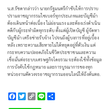
น.ส.รัชดากล่าวว่า นายกรัฐมนตรีกำชับให้การปราบ
ปรามอาชญากรรมไซเบอร์ทุกประเภทและบัญชีม้า
ต้องเดินหน้าต่อเนื่อง ไม่ผ่อนแรง และต้องเร่งดำเนิน
คดีกับผู้กระทำผิดทุกระดับ ตั้งแต่ผู้เปิดบัญชี ผู้จัดหา
บัญชีม้า เครือข่ายรับจ้าง ไปจนถึงผู้บงการที่อยู่เบื้อง
หลัง เพราะความเสียหายไม่ได้หยุดอยู่ที่ตัวเงิน แต่
กระทบความปลอดภัยในชีวิตประชาชนและความ
เชื่อมั่นต่อระบบเศรษฐกิจโดยรวม จะต้องใช้ทั้งข้อมูล
การบังคับใช้กฎหมาย และการบูรณาการของทุก
หน่วยงานตัดวงจรอาชญากรรมออนไลน์ให้ถึงต้นตอ.
F
T
C
Li
S
ac
wi
o
n
h