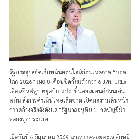
รัฐบาลลุยสกัดเว็บพนันออนไลน์ก่อนเทศกาล “บอล
โลก 2026” เผย 8 เดือนปิดกั้นแล้วกว่า 6 แสน URLs
เตือนอินฟลูฯ หยุดปัก-แปะ-ปั่นคอนเทนต์ชวนเล่น
พนัน สั่งการดำเนินโทษเด็ดขาด เปิดผลงานเดินหน้า
กวาดล้างจริงจังตั้งแต่ "รัฐบาลอนุทิน 1" กดบัญชีม้า
ลดลงทุกประเภท
เมื่อวันที่ 6 มิถุนายน 2569 นางสาวพลอยทะเล ลักษมี