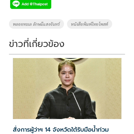
e
tt
p
e
ar
b
er
y
e
o
Li
Tags
พลอยทะเล ลักษมีแสงจันทร์
หนังสือพิมพ์ไทยโพสต์
o
n
k
k
ข่าวที่เกี่ยวข้อง
สั่งการผู้ว่าฯ 14 จังหวัดใต้รับมือน้ำท่วม