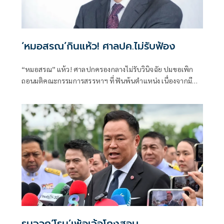
‘หมอสรณ’กินแห้ว! ศาลปค.ไม่รับฟ้อง
“หมอสรณ” แห้ว! ศาลปกครองกลางไม่รับวินิจฉัย ปมขอเพิก
ถอนมติคณะกรรมการสรรหาฯ ที่ฟันพ้นตำแหน่ง เนื่องจากมี
ลักษณะต้องห้ามและขาดคุณสมบัติมาตั้งแต่ต้น
รุมจวก‘โรม’เพ้อเจ้อโกงสอบ