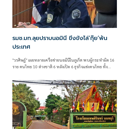
รมช.มท.ลุยปราบนอมินี ขึงขังไล่‘กุ๊ย’พ้น
ประเทศ
"วรศิษฎ์" เผยทลายเครือข่ายนอมินีในภูเก็ต พบผู้กระทำผิด 16
ราย คนไทย 10 ต่างชาติ 6 หลังเปิด 6 ธุรกิจแข่งคนไทย ทั้ง
โรงเรียนนานาชาติ-รถเช่า-ร้านอาหาร