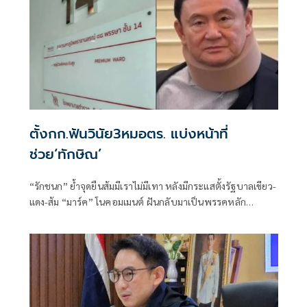
ตั้งกก.ฟันวินัย3หมอตร. แบ่งหน้าที่
ช่วย‘ทักษิณ’
“รักชนก” ย้ำจุดยืนส้มมีเราไม่มีเทา หลังมีกระแสตั้งรัฐบาลเขียว-
แดง-ส้ม “มาร์ค” โนคอมเมนต์ ฝันกลับมาเป็นพรรคหลัก
“ผบ.ตร.” ตั้งกรรมการสอบ