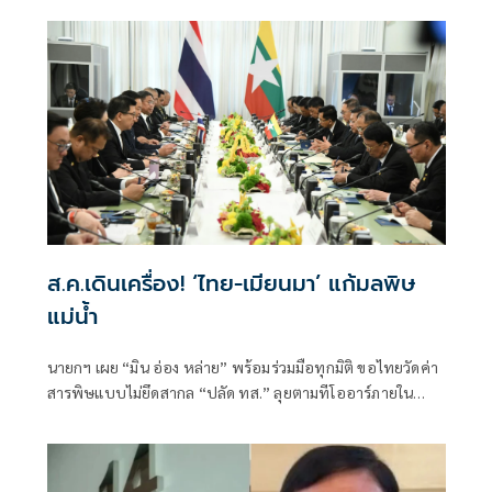
ส.ค.เดินเครื่อง! ‘ไทย-เมียนมา’ แก้มลพิษ
แม่นํ้า
นายกฯ เผย “มิน อ่อง หล่าย” พร้อมร่วมมือทุกมิติ ขอไทยวัดค่า
สารพิษแบบไม่ยึดสากล “ปลัด ทส.” ลุยตามทีโออาร์ภายใน
ส.ค.นี้ “เด็กส้ม” ซัดปูพรมแดงรับเป็นจุดต่ำที่สุดของยุทธศาสตร์
การทูตไทยบนเวทีโลก