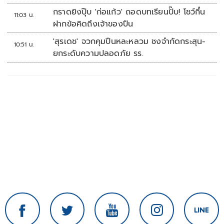
กราดยิงปุ๊บ 'ก่อแก้ว' ถอดบทเรียนปั๊บ! โชว์กึ๋น
11:03 น.
ฝากข้อคิดถึงเจ้าของปืน
'สุรเดช' จวกคุมปืนหละหลวม ชงจำกัดกระสุน-
10:51 น.
ยกระดับความปลอดภัย รร.