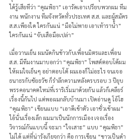
ได้รู้เสียทีว่า “คุณพิธา” เอารัดเอาเปรียบพวกผม ทีม
งาน พนักงาน ทีมจังหวัดทั่วประเทศ ส.ส. และผู้สมัคร
ส.ส.เพียงใด ใครกันแน่ “มือไม่พาย เอาเท้าราน้ำ”
ใครกันแน่ “จับเสือมือเปล่า”
เมื่อวานเย็น ผมนัดกินข้าวกับเพื่อนมิตรและเพื่อน
ส.ส. มีทีมงานมาบอกว่า “คุณพิธา” โพสต์ตอบโต้ผม
ให้ผมใจเย็นๆ อย่าตอบโต้ ผมเองก็ไม่อะไร จนเจอ
ธนาธรกับชัยธวัช ก็รำลึกความหลังครบรอบ 3 ปียุบ
พรรคอนาคตใหม่ที่เราริเริ่มมาด้วยกัน แล้วก็เคลียร์
เรื่องนี้กันไป แต่พอผมกลับบ้านมา เปิดอ่านดู โอ้โฮ
“คุณพิธา” เขียนแบบ “เอาดีเข้าตัว เอาชั่วเข้าผม”
ไอ้นั่นเรื่องเล็ก ผมมาเป็นนักการเมือง เจอเรื่อง
วิจารณ์กันแบบนี้ จะมา “ใจเสาะ” แบบ “คุณพิธา”
ไม่ได้ แต่ที่น่ารังเกียจกว่า คือ การเขียน “ขาวเป็นดำ