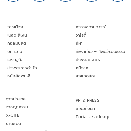
การเมือง
กรองสถานการณ์
เปลว สีเงิน
วาไรตี้
คอลัมนิสต์
กีฬา
บทความ
ท่องเที่ยว – ศิลปวัฒนธรรม
เศรษฐกิจ
ประชาสัมพันธ์
ข่าวพระราชสำนัก
ภูมิภาค
หนังสือพิมพ์
สิ่งแวดล้อม
ต่างประเทศ
PR & PRESS
อาชญากรรม
เกี่ยวกับเรา
X-CITE
ติดต่อและ สนับสนุน
ยานยนต์