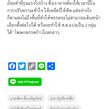
ถ้อยคำที่รุนแรงไปบ้าง ซึ่งเราอาจต้องใช้เวลานี้ใน
การปรับความเข้าใจ ให้เคลียร์ให้ชัด แต่อย่างไร
ก็ตามคงไม่ถึงขั้นที่ทำให้พรรคจะไม่สามารถเดินหน้า
เลือกตั้งต่อไปได้ หรือจะทำให้ ส.ส.แบ่งเป็น 2 กลุ่ม
ได้" โฆษกพรรคก้าวไกลกล่าว.
F
T
C
Li
S
ac
wi
o
n
h
e
tt
p
e
ar
b
er
y
e
o
Li
Tags
นายพิธา ลิ้มเจริญรัตน์
ส.ส.บัญชีรายชื่อ
o
n
หนังสือพิมพ์ไทยโพสต์
หัวหน้าพรรคก้าวไกล