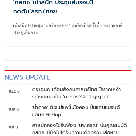
‘กสทช.’เน่าสนิท ประชุมล่มรอบ3
กดดัน‘สรณ’ถอย
เน่าสนิท! ประชุม "บอร์ด กสทช." ล่มอีกเป็นครั้งที่ 3 เพราะองค์
ประชุมไม่ครบ
NEWS UPDATE
ดร.เอนก เตือนสังคมศาสตร์ไทย ไร้รากเหง้า
11:22 น.
ระวังกลายเป็น 'ศาสตร์ไร้จิตวิญญาณ'
'น้ำตาล' ตัวแม่แฟชั่นไอคอน ขึ้นแท่นแบรนด์
11:19 น.
แอมฯ FitFlop
ศาลปกคองไม่รับฟ้อง 'นพ.สรณ' ปมคุณสมบัติ
11:11 น.
กสทช. ชี้ยังไม่ได้รับความเดือดร้อนเสียหาย