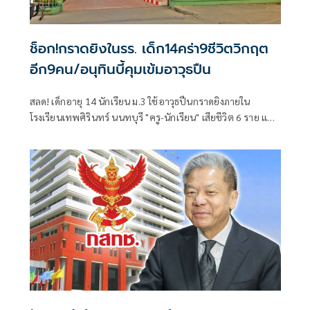
ช็อก!กราดยิงในรร. เด็ก14คร่า9ชีวิตวิกฤต
อีก9คน/อนุทินบี้คุมเข้มอาวุธปืน
สลด! เด็กอายุ 14 นักเรียน ม.3 ใช้อาวุธปืนกราดยิงภายใน
โรงเรียนเทพศิรินทร์ นนทบุรี "ครู-นักเรียน" เสียชีวิต 6 ราย และ
บาดเจ็บอื้อ ก่อนยิงตัวเองดับ พบยังก่อเหตุยิงปู่-ย่าที่บ้านพัก