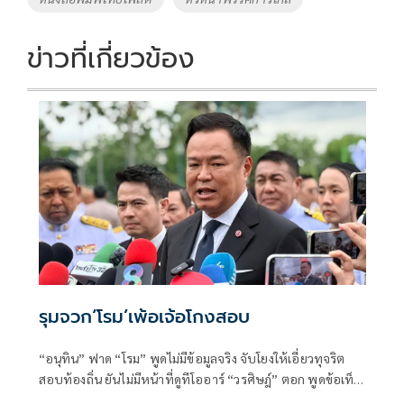
k
k
ข่าวที่เกี่ยวข้อง
รุมจวก‘โรม’เพ้อเจ้อโกงสอบ
“อนุทิน” ฟาด “โรม” พูดไม่มีข้อมูลจริง จับโยงให้เอี่ยวทุจริต
สอบท้องถิ่น ยันไม่มีหน้าที่ดูทีโออาร์ “วรศิษฎ์” ตอก พูดข้อเท็จ
จริงไม่ครบ