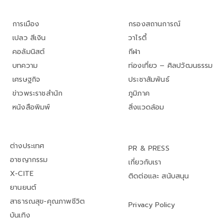
การเมือง
กรองสถานการณ์
เปลว สีเงิน
วาไรตี้
คอลัมนิสต์
กีฬา
บทความ
ท่องเที่ยว – ศิลปวัฒนธรรม
เศรษฐกิจ
ประชาสัมพันธ์
ข่าวพระราชสำนัก
ภูมิภาค
หนังสือพิมพ์
สิ่งแวดล้อม
ต่างประเทศ
PR & PRESS
อาชญากรรม
เกี่ยวกับเรา
X-CITE
ติดต่อและ สนับสนุน
ยานยนต์
สาธารณสุข-คุณภาพชีวิต
Privacy Policy
บันเทิง