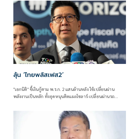
ประชาชนต่อระบบการสอบเข้ารับราชการทุกระดับ
ลุ้น ‘ไทยพลัสเฟส2’
"เอกนิติ" ชี้เงินกู้ตาม พ.ร.ก. 2 แสนล้านหลัง ใช้เปลี่ยนผ่าน
พลังงานเป็นหลัก ทั้งอุดหนุนติดแผงโซลาร์-เปลี่ยนผ่านรถ
โดยสารเป็น EV ส่วนเงินกู้ 2 แสนล้านแรกเหลือ 4 หมื่นล้าน
พร้อมให้ใช้กับไทยเที่ยวไทยพลัส ส่วนไทยช่วยไทยพลัส เฟส 2
รอประเมินความเหมาะสม นายกฯ เผยจะพยายาม