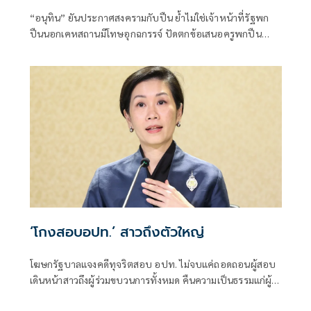
“อนุทิน” ยันประกาศสงครามกับปืน ย้ำไม่ใช่เจ้าหน้าที่รัฐพก
ปืนนอกเคหสถานมีโทษอุกฉกรรจ์ ปัดตกข้อเสนอครูพกปืน
ป้องกันตัว เหตุไม่ใช่เจ้าพนักงาน ลั่นปืนถูกขโมยไปก่อเหตุ
เจ้าของเป็นผู้ต้องหาร่วม
‘โกงสอบอปท.’ สาวถึงตัวใหญ่
โฆษกรัฐบาลแจงคดีทุจริตสอบ อปท. ไม่จบแค่ถอดถอนผู้สอบ
เดินหน้าสาวถึงผู้ร่วมขบวนการทั้งหมด คืนความเป็นธรรมแก่ผู้
สอบแข่งขันโดยสุจริต และเป็นการฟื้นฟูความเชื่อมั่นของ