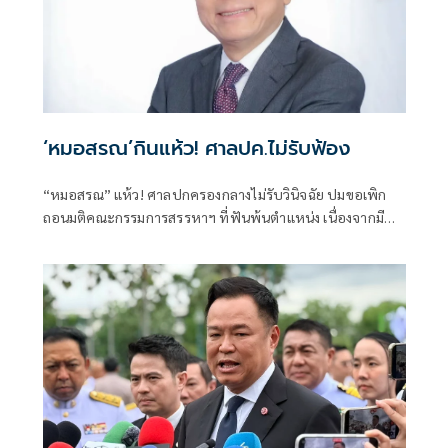
‘หมอสรณ’กินแห้ว! ศาลปค.ไม่รับฟ้อง
“หมอสรณ” แห้ว! ศาลปกครองกลางไม่รับวินิจฉัย ปมขอเพิก
ถอนมติคณะกรรมการสรรหาฯ ที่ฟันพ้นตำแหน่ง เนื่องจากมี
ลักษณะต้องห้ามและขาดคุณสมบัติมาตั้งแต่ต้น