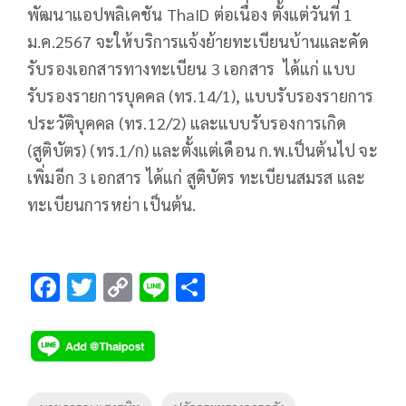
พัฒนาแอปพลิเคชัน ThaID ต่อเนื่อง ตั้งแต่วันที่ 1
ม.ค.2567 จะให้บริการแจ้งย้ายทะเบียนบ้านและคัด
รับรองเอกสารทางทะเบียน 3 เอกสาร ได้แก่ แบบ
รับรองรายการบุคคล (ทร.14/1), แบบรับรองรายการ
ประวัติบุคคล (ทร.12/2) และแบบรับรองการเกิด
(สูติบัตร) (ทร.1/ก) และตั้งแต่เดือน ก.พ.เป็นต้นไป จะ
เพิ่มอีก 3 เอกสาร ได้แก่ สูติบัตร ทะเบียนสมรส และ
ทะเบียนการหย่า เป็นต้น.
F
T
C
Li
S
ac
wi
o
n
h
e
tt
p
e
ar
b
er
y
e
o
Li
Tags