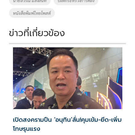
นายลวรณ แสงสนิท
ปลัดกระทรวงการคลัง
o
n
หนังสือพิมพ์ไทยโพสต์
k
k
ข่าวที่เกี่ยวข้อง
เปิดสงครามปืน ‘อนุทิน’ลั่น!คุมเข้ม-ยึด-เพิ่ม
โทษรุนแรง