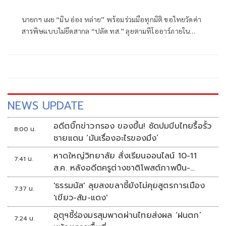
นายกฯ เผย “มิน อ่อง หล่าย” พร้อมร่วมมือทุกมิติ ขอไทยวัดค่า
สารพิษแบบไม่ยึดสากล “ปลัด ทส.” ลุยตามทีโออาร์ภายใน
ส.ค.นี้ “เด็กส้ม” ซัดปูพรมแดงรับเป็นจุดต่ำที่สุดของยุทธศาสตร์
การทูตไทยบนเวทีโลก
NEWS UPDATE
อดีตบิ๊กข่าวกรอง ของขึ้น! ซัดปมบีบไทยรื้อรั้ว
8:00 น.
ชายแดน ‘มันเรื่องอะไรของมึง’
หาดใหญ่วิทยาลัย สั่งเรียนออนไลน์ 10-11
7:41 น.
ส.ค. หลังอดีตครูต่างชาติโพสต์ภาพปืน-
ข้อความข่มขู่
'ธรรมนัส' ลุยสงขลาชี้ยังไม่คุยสูตรการเมือง
7:37 น.
'เขียว-ส้ม-แดง'
อุตุฯชี้ร่องมรสุมพาดผ่านไทยส่งผล ‘ฝนตก’
7:24 น.