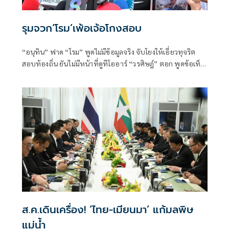
รุมจวก‘โรม’เพ้อเจ้อโกงสอบ
“อนุทิน” ฟาด “โรม” พูดไม่มีข้อมูลจริง จับโยงให้เอี่ยวทุจริต
สอบท้องถิ่น ยันไม่มีหน้าที่ดูทีโออาร์ “วรศิษฎ์” ตอก พูดข้อเท็จ
จริงไม่ครบ
ส.ค.เดินเครื่อง! ‘ไทย-เมียนมา’ แก้มลพิษ
แม่นํ้า