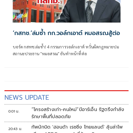
‘กสทช.’ล่มซํ้า กก.วอล์กเอาต์ หมอสรณสู้ต่อ
บอร์ด กสทช.ล่มซ้ำ! 4 กรรมการวอล์กเอาต์ หวั่นผิดกฎหมายปม
สถานะประธาน "หมอสรณ" ยันทำหน้าที่ต่อ
NEWS UPDATE
“โครงสร้างเก่า-คนใหม่”บีอาร์เอ็น รัฐตรึงกำลัง
0:01 น.
รักษาพื้นที่ปลอดภัย
ทัพนักบิด 'ฮอนด้า เรซซิ่ง ไทยแลนด์' ลุ้นล่าโพ
20:43 น.