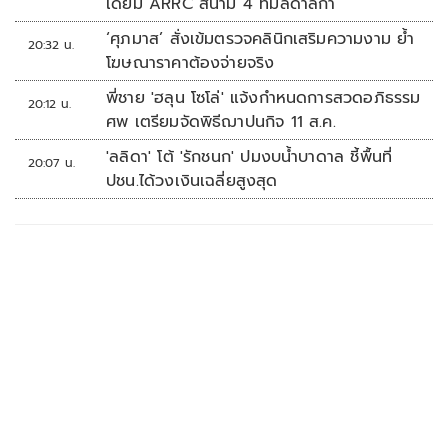
เดียม ARRC สนาม 4 ที่มัลดาลิกา
‘ศุภมาส’ สั่งเข้มตรวจคลินิกเสริมความงาม ย้ำ
20:32 น.
โฆษณาราคาต้องจ่ายจริง
พี่ชาย 'ฮลุน โซโล่' แจ้งกำหนดการสวดอภิธรรม
20:12 น.
ศพ เตรียมจัดพิธีฌาปนกิจ 11 ส.ค.
'ลลิดา' โต้ 'รักชนก' ปมงบน้ำบาดาล ชี้พื้นที่
20:07 น.
ปชน.ได้วงเงินเฉลี่ยสูงสุด