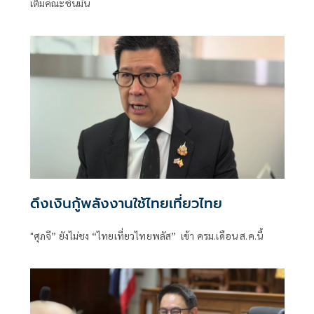
เต็มคณะชื่นมื่น
ดึงเงินกู้พลังงานใช้ไทยเที่ยวไทย
"ศุภจี” ยังไม่ชง “ไทยเที่ยวไทยพลัส” เข้า ครม.เดือน ส.ค.นี้