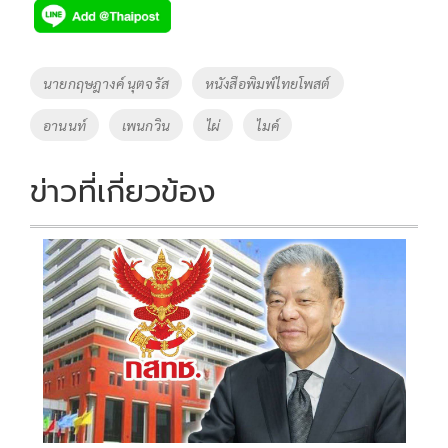
e
tt
p
e
ar
b
er
y
e
o
Li
Tags
นายกฤษฎางค์ นุตจรัส
หนังสือพิมพ์ไทยโพสต์
o
n
อานนท์
เพนกวิน
ไผ่
ไมค์
k
k
ข่าวที่เกี่ยวข้อง