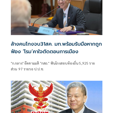
ล้างคนโกงจบ31สค. มท.พร้อมรับมือหากถูก
ฟ้อง ‘โรม’คาใจตัดตอนการเมือง
"ก.กลาง" ยึดตามมติ "กสถ." ฟันโกงสอบท้องถิ่น 5,925 ราย
ส่วน 97 รายรอ ป.ป.ช.