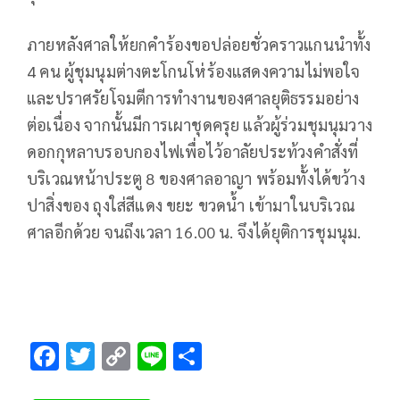
ภายหลังศาลให้ยกคำร้องขอปล่อยชั่วคราวแกนนำทั้ง
4 คน ผู้ชุมนุมต่างตะโกนโห่ร้องแสดงความไม่พอใจ
และปราศรัยโจมตีการทำงานของศาลยุติธรรมอย่าง
ต่อเนื่อง จากนั้นมีการเผาชุดครุย แล้วผู้ร่วมชุมนุมวาง
ดอกกุหลาบรอบกองไฟเพื่อไว้อาลัยประท้วงคำสั่งที่
บริเวณหน้าประตู 8 ของศาลอาญา พร้อมทั้งได้ขว้าง
ปาสิ่งของ ถุงใส่สีแดง ขยะ ขวดน้ำ เข้ามาในบริเวณ
ศาลอีกด้วย จนถึงเวลา 16.00 น. จึงได้ยุติการชุมนุม.
F
T
C
Li
S
ac
wi
o
n
h