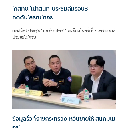
‘กสทช.’เน่าสนิท ประชุมล่มรอบ3
กดดัน‘สรณ’ถอย
เน่าสนิท! ประชุม "บอร์ด กสทช." ล่มอีกเป็นครั้งที่ 3 เพราะองค์
ประชุมไม่ครบ
ข้อมูลรั่วทั้ง19กระทรวง หวั่นขายให้‘สแกมเม
อร์’