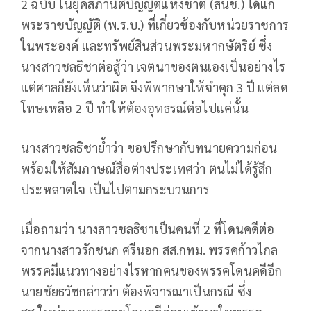
2 ฉบับ ในยุคสภานิติบัญญัติแห่งชาติ (สนช.) ได้แก่
พระราชบัญญัติ (พ.ร.บ.) ที่เกี่ยวข้องกับหน่วยราชการ
ในพระองค์ และทรัพย์สินส่วนพระมหากษัตริย์ ซึ่ง
นางสาวชลธิชาต่อสู้ว่า เจตนาของตนเองเป็นอย่างไร
แต่ศาลก็ยังเห็นว่าผิด จึงพิพากษาให้จำคุก 3 ปี แต่ลด
โทษเหลือ 2 ปี ทำให้ต้องอุทธรณ์ต่อไปแค่นั้น
นางสาวชลธิชาย้ำว่า ขอปรึกษากับทนายความก่อน
พร้อมให้สัมภาษณ์สื่อต่างประเทศว่า ตนไม่ได้รู้สึก
ประหลาดใจ เป็นไปตามกระบวนการ
เมื่อถามว่า นางสาวชลธิชาเป็นคนที่ 2 ที่โดนคดีต่อ
จากนางสาวรักชนก ศรีนอก สส.กทม. พรรคก้าวไกล
พรรคมีแนวทางอย่างไรหากคนของพรรคโดนคดีอีก
นายชัยธวัชกล่าวว่า ต้องพิจารณาเป็นกรณี ซึ่ง