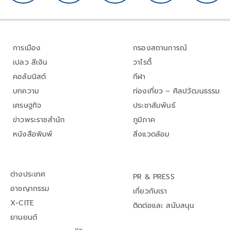
การเมือง
กรองสถานการณ์
เปลว สีเงิน
วาไรตี้
คอลัมนิสต์
กีฬา
บทความ
ท่องเที่ยว – ศิลปวัฒนธรรม
เศรษฐกิจ
ประชาสัมพันธ์
ข่าวพระราชสำนัก
ภูมิภาค
หนังสือพิมพ์
สิ่งแวดล้อม
ต่างประเทศ
PR & PRESS
อาชญากรรม
เกี่ยวกับเรา
X-CITE
ติดต่อและ สนับสนุน
ยานยนต์