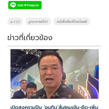
e
tt
p
e
ar
b
er
y
e
o
Li
Tags
ม.112
ลูกเกด ชลธิชา
หนังสือพิมพ์ไทยโพสต์
o
n
k
k
ข่าวที่เกี่ยวข้อง
เปิดสงครามปืน ‘อนุทิน’ลั่น!คุมเข้ม-ยึด-เพิ่ม