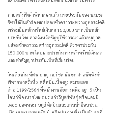
สส.ใหม่ของพรรคจะโดนคดีก่อนเข้ามาในพรรค
ภายหลังฟังคำพิพากษาแล้ว นายประกันของ น.ส.ชล
ธิชาได้ยื่นคำร้องขอปล่อยชั่วคราวระหว่างอุทธรณ์คดี
พร้อมยื่นหลักทรัพย์เงินสด 150,000 บาทเป็นหลัก
ประกัน โดยศาลจังหวัดธัญบุรีพิจารณาแล้วอนุญาต
ปล่อยชั่วคราวระหว่างอุทธรณ์คดี ตีราคาประกัน
150,000 บาท โดยนายประกันวางหลักทรัพย์เงินสด
และทำสัญญาประกันเป็นที่เรียบร้อย
วันเดียวกัน ที่ศาลอาญา ถ.รัชดาภิเษก ศาลนัดฟังคำ
พิพากษาครั้งที่ 3 คดีหมิ่นเบื้องสูง หมายเลข
ดำอ.1199/2564 ที่พนักงานอัยการคดีอาญา 5 เป็น
โจทก์ฟ้องนายไชยอมร แก้ววิบูลย์พันธุ์ หรือแอมมี่
เดอะ บอตทอม บลูส์ ศิลปินและแกนนำม็อบป่วน
เมือง และนายธนพัฒน์ หรือปูน กาเพ็ง เป็นจำเลยที่