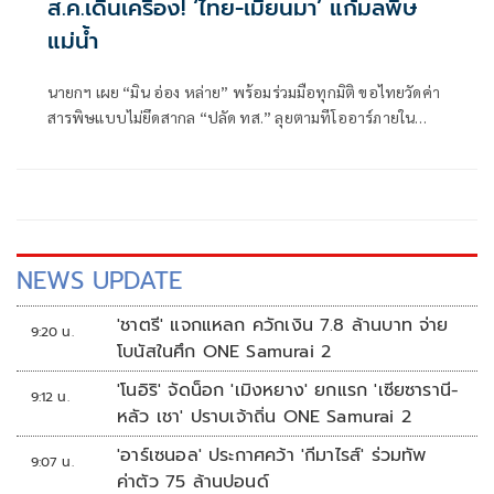
ส.ค.เดินเครื่อง! ‘ไทย-เมียนมา’ แก้มลพิษ
แม่นํ้า
นายกฯ เผย “มิน อ่อง หล่าย” พร้อมร่วมมือทุกมิติ ขอไทยวัดค่า
สารพิษแบบไม่ยึดสากล “ปลัด ทส.” ลุยตามทีโออาร์ภายใน
ส.ค.นี้ “เด็กส้ม” ซัดปูพรมแดงรับเป็นจุดต่ำที่สุดของยุทธศาสตร์
การทูตไทยบนเวทีโลก
NEWS UPDATE
'ชาตรี' แจกแหลก ควักเงิน 7.8 ล้านบาท จ่าย
9:20 น.
โบนัสในศึก ONE Samurai 2
'โนอิริ' จัดน็อก 'เมิงหยาง' ยกแรก 'เซียซารานี-
9:12 น.
หลัว เชา' ปราบเจ้าถิ่น ONE Samurai 2
'อาร์เซนอล' ประกาศคว้า 'กีมาไรส์' ร่วมทัพ
9:07 น.
ค่าตัว 75 ล้านปอนด์