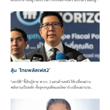
สอบแข่งขันโดยสุจริต และเป็นการฟื้นฟูความเชื่อมั่นของ
ประชาชนต่อระบบการสอบเข้ารับราชการทุกระดับ
ลุ้น ‘ไทยพลัสเฟส2’
"เอกนิติ" ชี้เงินกู้ตาม พ.ร.ก. 2 แสนล้านหลัง ใช้เปลี่ยนผ่าน
พลังงานเป็นหลัก ทั้งอุดหนุนติดแผงโซลาร์-เปลี่ยนผ่านรถ
โดยสารเป็น EV ส่วนเงินกู้ 2 แสนล้านแรกเหลือ 4 หมื่นล้าน
พร้อมให้ใช้กับไทยเที่ยวไทยพลัส ส่วนไทยช่วยไทยพลัส เฟส 2
รอประเมินความเหมาะสม นายกฯ เผยจะพยายาม