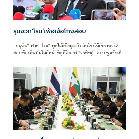
รุมจวก‘โรม’เพ้อเจ้อโกงสอบ
“อนุทิน” ฟาด “โรม” พูดไม่มีข้อมูลจริง จับโยงให้เอี่ยวทุจริต
สอบท้องถิ่น ยันไม่มีหน้าที่ดูทีโออาร์ “วรศิษฎ์” ตอก พูดข้อเท็จ
จริงไม่ครบ