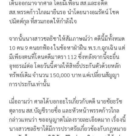
เดินออกมาจากศาล โดยมีเพื่อน สส.และอดีต
สส.พรรคก้าวไกลมายืนรอ นำโดยนางอมรัตน์ โชค
ปมิตต์กุล ที่สวมกอดให้กำลังใจ
จากนั้นนางสาวชลธิชาให้สัมภาษณ์ว่า คดีนี้มีทั้งหมด
10 คน 9 คนยกฟ้อง ในข้อหาฝ่าฝืน พ.ร.ก.ฉุกเฉิน แต่
มีเพียงตนที่โดนคดีมาตรา 112 ซึ่งหลังจากนี้จะยื่น
อุทธรณ์ต่อ โดยวันนี้ศาลให้สิทธิ์ประกันตัวด้วยหลัก
ทรัพย์เดิม จำนวน 150,000 บาท แค่เปลี่ยนสัญญา
การประกันเท่านั้น
เมื่อถามว่า ศาลได้บอกอะไรเกี่ยวกับคดี นายชัยธวัช
ตุลาธน สส.บัญชีรายชื่อ และหัวหน้าพรรคก้าวไกล
กล่าวแทนว่า ขออนุญาตไม่ลงรายละเอียดมาก เรื่องนี้
นางสาวชลธิชาได้มีการปราศรัยเกี่ยวข้องกับกฎหมาย