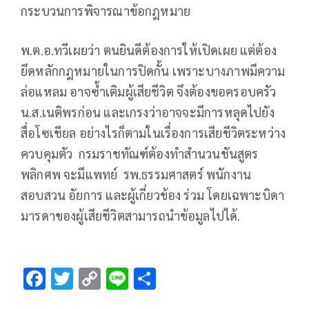
กระบวนการพิจารณาข้อกฎหมาย
พ.ต.อ.ทวีเผยว่า ตนยินดีต้องการให้เปิดเผย แต่ต้อง
ยึดหลักกฎหมายในการปิดกั้น เพราะบางภาพมีความ
ล่อแหลม อาจซ้ำเติมผู้เสียชีวิต จึงต้องขอครอบครัว
น.ส.เนติพรก่อน และเกรงว่าอาจจะมีการหลุดไปยัง
สื่อโซเชียล อย่างไรก็ตามในเรื่องการเสียชีวิตระหว่าง
ควบคุมตัว กรมราชทัณฑ์ต้องทำสำนวนชันสูตร
พลิกศพ จะมีแพทย์ รพ.ธรรมศาสตร์ พนักงาน
สอบสวน อัยการ และผู้เกี่ยวข้อง ร่วม โดยเฉพาะบิดา
มารดาของผู้เสียชีวิตสามารถนำข้อมูลไปได้.
F
T
C
Li
S
ac
wi
o
n
h