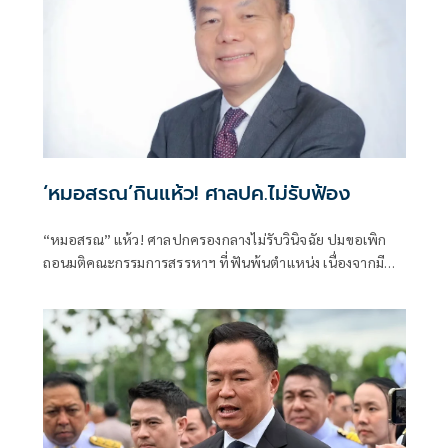
‘หมอสรณ’กินแห้ว! ศาลปค.ไม่รับฟ้อง
“หมอสรณ” แห้ว! ศาลปกครองกลางไม่รับวินิจฉัย ปมขอเพิก
ถอนมติคณะกรรมการสรรหาฯ ที่ฟันพ้นตำแหน่ง เนื่องจากมี
ลักษณะต้องห้ามและขาดคุณสมบัติมาตั้งแต่ต้น