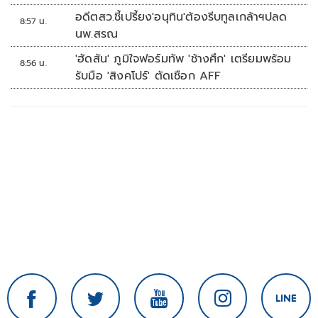
อดีตสว.ชี้เปรี้ยง'อนุทิน'ต้องรีบทูลเกล้าฯปลด
8:57 น.
นพ.สรณ
'ฮัดสัน' ภูมิใจฟอร์มทัพ 'ช้างศึก' เตรียมพร้อม
8:56 น.
รับมือ 'สิงคโปร์' ตัดเชือก AFF