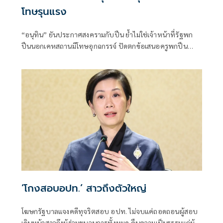
โทษรุนแรง
“อนุทิน” ยันประกาศสงครามกับปืน ย้ำไม่ใช่เจ้าหน้าที่รัฐพก
ปืนนอกเคหสถานมีโทษอุกฉกรรจ์ ปัดตกข้อเสนอครูพกปืน
ป้องกันตัว เหตุไม่ใช่เจ้าพนักงาน ลั่นปืนถูกขโมยไปก่อเหตุ
เจ้าของเป็นผู้ต้องหาร่วม
‘โกงสอบอปท.’ สาวถึงตัวใหญ่
โฆษกรัฐบาลแจงคดีทุจริตสอบ อปท. ไม่จบแค่ถอดถอนผู้สอบ
เดินหน้าสาวถึงผู้ร่วมขบวนการทั้งหมด คืนความเป็นธรรมแก่ผู้