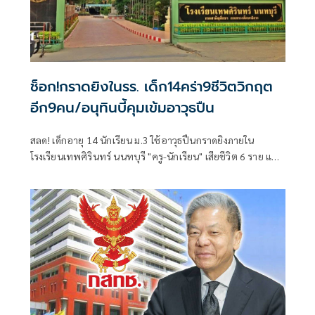
ช็อก!กราดยิงในรร. เด็ก14คร่า9ชีวิตวิกฤต
อีก9คน/อนุทินบี้คุมเข้มอาวุธปืน
สลด! เด็กอายุ 14 นักเรียน ม.3 ใช้อาวุธปืนกราดยิงภายใน
โรงเรียนเทพศิรินทร์ นนทบุรี "ครู-นักเรียน" เสียชีวิต 6 ราย และ
บาดเจ็บอื้อ ก่อนยิงตัวเองดับ พบยังก่อเหตุยิงปู่-ย่าที่บ้านพัก