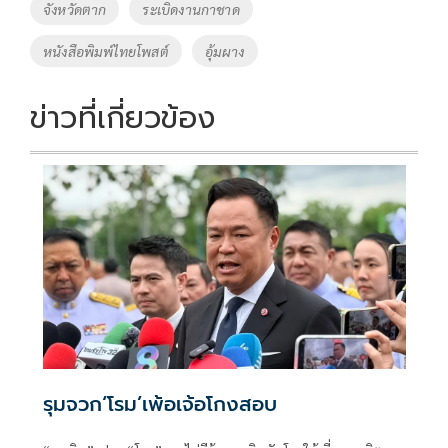
o
Li
Tags
จังหวัดตาก
ระเบิดงานกาชาด
o
n
หนังสือพิมพ์ไทยโพสต์
อุ้มผาง
k
k
ข่าวที่เกี่ยวข้อง
รุมจวก‘โรม’เพ้อเจ้อโกงสอบ