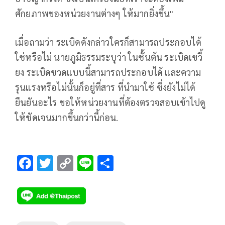
ศักยภาพของหน่วยงานต่างๆ ให้มากยิ่งขึ้น"
เมื่อถามว่า ระเบิดดังกล่าวใครก็สามารถประกอบได้
ใช่หรือไม่ นายภูมิธรรมระบุว่า ในชั้นต้น ระเบิดเขวี้
ยง ระเบิดขวดแบบนี้สามารถประกอบได้ และความ
รุนแรงหรือไม่นั้นก็อยู่ที่สาร ที่นำมาใช้ ซึ่งยังไม่ได้
ยืนยันอะไร ขอให้หน่วยงานที่ต้องตรวจสอบเข้าไปดู
ให้ชัดเจนมากขึ้นกว่านี้ก่อน.
F
T
C
Li
S
ac
wi
o
n
h
e
tt
p
e
ar
b
er
y
e