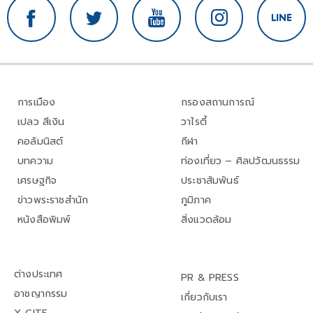
การเมือง
กรองสถานการณ์
เปลว สีเงิน
วาไรตี้
คอลัมนิสต์
กีฬา
บทความ
ท่องเที่ยว – ศิลปวัฒนธรรม
เศรษฐกิจ
ประชาสัมพันธ์
ข่าวพระราชสำนัก
ภูมิภาค
หนังสือพิมพ์
สิ่งแวดล้อม
ต่างประเทศ
PR & PRESS
อาชญากรรม
เกี่ยวกับเรา