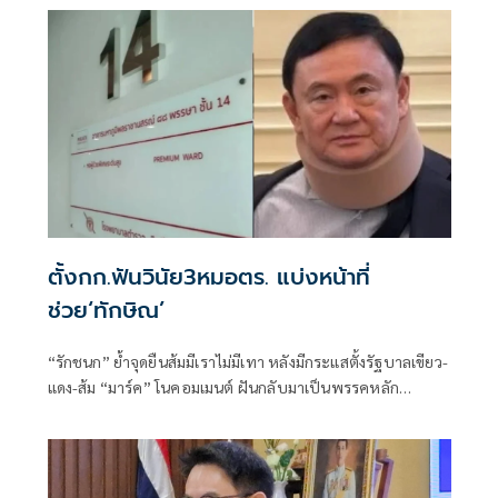
การทูตไทยบนเวทีโลก
ตั้งกก.ฟันวินัย3หมอตร. แบ่งหน้าที่
ช่วย‘ทักษิณ’
“รักชนก” ย้ำจุดยืนส้มมีเราไม่มีเทา หลังมีกระแสตั้งรัฐบาลเขียว-
แดง-ส้ม “มาร์ค” โนคอมเมนต์ ฝันกลับมาเป็นพรรคหลัก
“ผบ.ตร.” ตั้งกรรมการสอบ