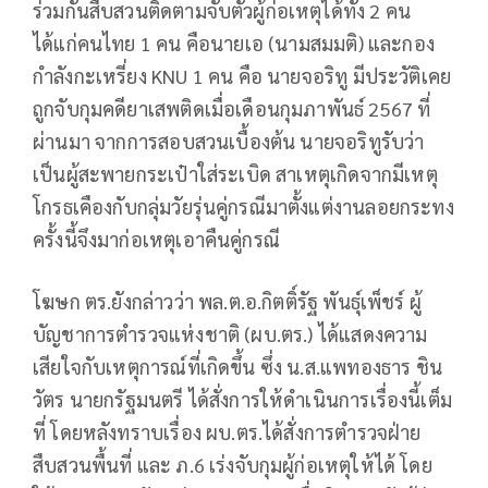
ร่วมกันสืบสวนติดตามจับตัวผู้ก่อเหตุได้ทั้ง 2 คน
ได้แก่คนไทย 1 คน คือนายเอ (นามสมมติ) และกอง
กำลังกะเหรี่ยง KNU 1 คน คือ นายจอริทู มีประวัติเคย
ถูกจับกุมคดียาเสพติดเมื่อเดือนกุมภาพันธ์ 2567 ที่
ผ่านมา จากการสอบสวนเบื้องต้น นายจอริทูรับว่า
เป็นผู้สะพายกระเป๋าใส่ระเบิด สาเหตุเกิดจากมีเหตุ
โกรธเคืองกับกลุ่มวัยรุ่นคู่กรณีมาตั้งแต่งานลอยกระทง
ครั้งนี้จึงมาก่อเหตุเอาคืนคู่กรณี
โฆษก ตร.ยังกล่าวว่า พล.ต.อ.กิตติ์รัฐ พันธุ์เพ็ชร์ ผู้
บัญชาการตำรวจแห่งชาติ (ผบ.ตร.) ได้แสดงความ
เสียใจกับเหตุการณ์ที่เกิดขึ้น ซึ่ง น.ส.แพทองธาร ชิน
วัตร นายกรัฐมนตรี ได้สั่งการให้ดำเนินการเรื่องนี้เต็ม
ที่ โดยหลังทราบเรื่อง ผบ.ตร.ได้สั่งการตำรวจฝ่าย
สืบสวนพื้นที่ และ ภ.6 เร่งจับกุมผู้ก่อเหตุให้ได้ โดย