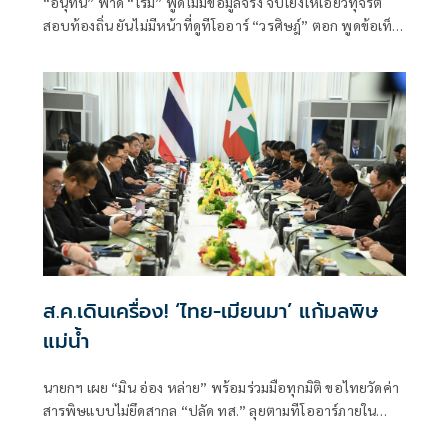
“อนุทิน” ฟาด “โรม” พูดไม่มีข้อมูลจริง จับโยงให้เอี่ยวทุจริต
สอบท้องถิ่น ยันไม่มีหน้าที่ดูทีโออาร์ “วรศิษฎ์” ตอก พูดข้อเท็จ
จริงไม่ครบ
ส.ค.เดินเครื่อง! ‘ไทย-เมียนมา’ แก้มลพิษ
แม่นํ้า
นายกฯ เผย “มิน อ่อง หล่าย” พร้อมร่วมมือทุกมิติ ขอไทยวัดค่า
สารพิษแบบไม่ยึดสากล “ปลัด ทส.” ลุยตามทีโออาร์ภายใน
ส.ค.นี้ “เด็กส้ม” ซัดปูพรมแดงรับเป็นจุดต่ำที่สุดของยุทธศาสตร์