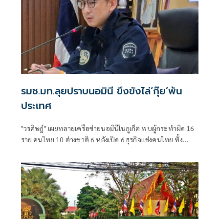
รมช.มท.ลุยปราบนอมินี ขึงขังไล่‘กุ๊ย’พ้น
ประเทศ
"วรศิษฎ์" เผยทลายเครือข่ายนอมินีในภูเก็ต พบผู้กระทำผิด 16
ราย คนไทย 10 ต่างชาติ 6 หลังเปิด 6 ธุรกิจแข่งคนไทย ทั้ง
โรงเรียนนานาชาติ-รถเช่า-ร้านอาหาร