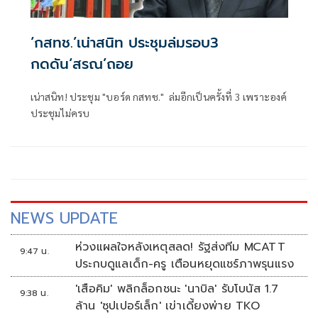
‘กสทช.’เน่าสนิท ประชุมล่มรอบ3
กดดัน‘สรณ’ถอย
เน่าสนิท! ประชุม "บอร์ด กสทช." ล่มอีกเป็นครั้งที่ 3 เพราะองค์
ประชุมไม่ครบ
NEWS UPDATE
ห่วงแผลใจหลังเหตุสลด! รัฐส่งทีม MCATT
9:47 น.
ประกบดูแลเด็ก-ครู เตือนหยุดแชร์ภาพรุนแรง
'เสือคิม' พลิกล็อกชนะ 'นาบิล' รับโบนัส 1.7
9:38 น.
ล้าน 'ซุปเปอร์เล็ก' เข่าเดี้ยงพ่าย TKO