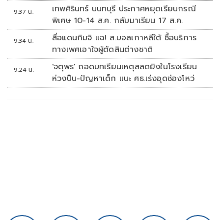
เทพศิรินทร์ นนทบุรี ประกาศหยุดเรียนกรณี
9:37 น.
พิเศษ 10-14 ส.ค. กลับมาเรียน 17 ส.ค.
สื่อแดนกิมจิ แฉ! ส.บอลเกาหลีใต้ ซื้อบริการ
9:34 น.
ทางเพศเอาใจผู้ตัดสินต่างชาติ
'จตุพร' ถอดบทเรียนเหตุสลดยิงในโรงเรียน
9:24 น.
ห่วงปืน-ปัญหาเด็ก แนะ ศธ.เร่งอุดช่องโหว่