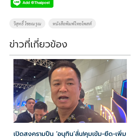
e
tt
p
e
ar
b
er
y
e
o
Li
Tags
วิสุทธิ์ ไชยณรุณ
หนังสือพิมพ์ไทยโพสต์
o
n
k
k
ข่าวที่เกี่ยวข้อง
เปิดสงครามปืน ‘อนุทิน’ลั่น!คุมเข้ม-ยึด-เพิ่ม