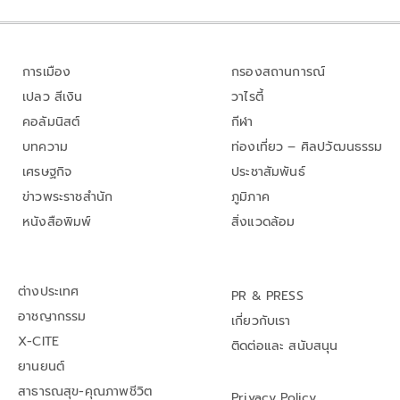
การเมือง
กรองสถานการณ์
เปลว สีเงิน
วาไรตี้
คอลัมนิสต์
กีฬา
บทความ
ท่องเที่ยว – ศิลปวัฒนธรรม
เศรษฐกิจ
ประชาสัมพันธ์
ข่าวพระราชสำนัก
ภูมิภาค
หนังสือพิมพ์
สิ่งแวดล้อม
ต่างประเทศ
PR & PRESS
อาชญากรรม
เกี่ยวกับเรา
X-CITE
ติดต่อและ สนับสนุน
ยานยนต์
สาธารณสุข-คุณภาพชีวิต
Privacy Policy