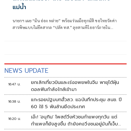
แม่นํ้า
นายกฯ เผย “มิน อ่อง หล่าย” พร้อมร่วมมือทุกมิติ ขอไทยวัดค่า
สารพิษแบบไม่ยึดสากล “ปลัด ทส.” ลุยตามทีโออาร์ภายใน
ส.ค.นี้ “เด็กส้ม” ซัดปูพรมแดงรับเป็นจุดต่ำที่สุดของยุทธศาสตร์
การทูตไทยบนเวทีโลก
NEWS UPDATE
ยกเลิกเที่ยวบินและเร่งอพยพในจีน พายุไต้ฝุ่น
16:47 น.
ดอลฟินกำลังใกล้เข้ามา
แกะรอยปฐมบทฮั้วสว. แฉบันทึกประชุม สนช. ปี
16:38 น.
60 ใช้ 5 พันล้านยึดประเทศ
เอ๊ะ! 'อนุทิน' โพสต์วิ่งหัวชนกำแพงทุกวัน แต่
16:20 น.
กำแพงก็ยังสูงขึ้น ถ้ายังคงวิ่งชนอยู่มันก็เจ็บ