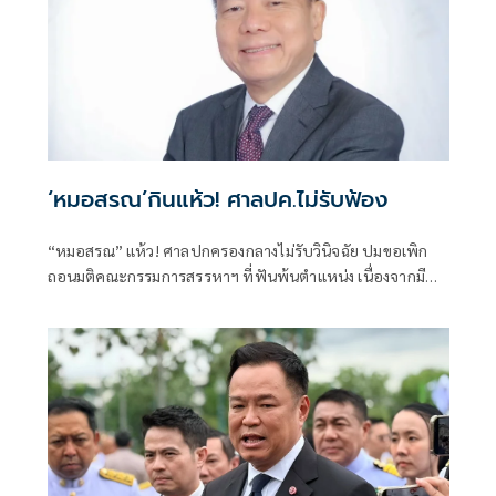
‘หมอสรณ’กินแห้ว! ศาลปค.ไม่รับฟ้อง
“หมอสรณ” แห้ว! ศาลปกครองกลางไม่รับวินิจฉัย ปมขอเพิก
ถอนมติคณะกรรมการสรรหาฯ ที่ฟันพ้นตำแหน่ง เนื่องจากมี
ลักษณะต้องห้ามและขาดคุณสมบัติมาตั้งแต่ต้น