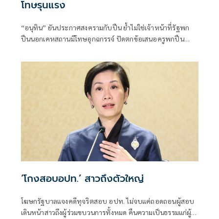
โทษรุนแรง
“อนุทิน” ยันประกาศสงครามกับปืน ย้ำไม่ใช่เจ้าหน้าที่รัฐพก
ปืนนอกเคหสถานมีโทษอุกฉกรรจ์ ปัดตกข้อเสนอครูพกปืน
ป้องกันตัว เหตุไม่ใช่เจ้าพนักงาน ลั่นปืนถูกขโมยไปก่อเหตุ
เจ้าของเป็นผู้ต้องหาร่วม
‘โกงสอบอปท.’ สาวถึงตัวใหญ่
โฆษกรัฐบาลแจงคดีทุจริตสอบ อปท. ไม่จบแค่ถอดถอนผู้สอบ
เดินหน้าสาวถึงผู้ร่วมขบวนการทั้งหมด คืนความเป็นธรรมแก่ผู้