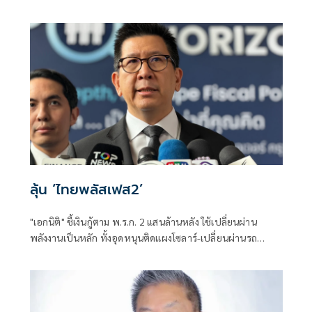
สอบแข่งขันโดยสุจริต และเป็นการฟื้นฟูความเชื่อมั่นของ
ประชาชนต่อระบบการสอบเข้ารับราชการทุกระดับ
ลุ้น ‘ไทยพลัสเฟส2’
"เอกนิติ" ชี้เงินกู้ตาม พ.ร.ก. 2 แสนล้านหลัง ใช้เปลี่ยนผ่าน
พลังงานเป็นหลัก ทั้งอุดหนุนติดแผงโซลาร์-เปลี่ยนผ่านรถ
โดยสารเป็น EV ส่วนเงินกู้ 2 แสนล้านแรกเหลือ 4 หมื่นล้าน
พร้อมให้ใช้กับไทยเที่ยวไทยพลัส ส่วนไทยช่วยไทยพลัส เฟส 2
รอประเมินความเหมาะสม นายกฯ เผยจะพยายาม