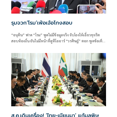
รุมจวก‘โรม’เพ้อเจ้อโกงสอบ
“อนุทิน” ฟาด “โรม” พูดไม่มีข้อมูลจริง จับโยงให้เอี่ยวทุจริต
สอบท้องถิ่น ยันไม่มีหน้าที่ดูทีโออาร์ “วรศิษฎ์” ตอก พูดข้อเท็จ
จริงไม่ครบ
ส.ค.เดินเครื่อง! ‘ไทย-เมียนมา’ แก้มลพิษ