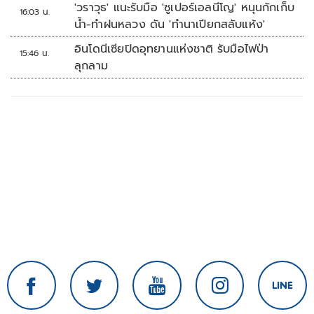
หัวอีก
'วราวุธ' แนะรับมือ 'ซูเปอร์เอลนีโญ' หนุนกักเก็บ
16:03 น.
น้ำ-ทำฝนหลวง ดัน 'ทำนาเปียกสลับแห้ง'
อินโดนีเซียปิดอุทยานแห่งชาติ รับมือไฟป่า
15:46 น.
ลุกลาม