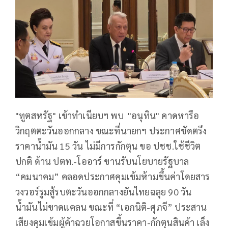
"ทูตสหรัฐ" เข้าทำเนียบฯ พบ "อนุทิน" คาดหารือ
วิกฤตตะวันออกกลาง ขณะที่นายกฯ ประกาศชัดตรึง
ราคาน้ำมัน 15 วัน ไม่มีการกักตุน ขอ ปชช.ใช้ชีวิต
ปกติ ด้าน ปตท.-โออาร์ ขานรับนโยบายรัฐบาล
“คมนาคม” คลอดประกาศคุมเข้มห้ามขึ้นค่าโดยสาร
วงวอร์รูมสู้รบตะวันออกกลางยันไทยฉลุย 90 วัน
น้ำมันไม่ขาดแคลน ขณะที่ “เอกนิติ-ศุภจี” ประสาน
เสียงคุมเข้มผู้ค้าฉวยโอกาสขึ้นราคา-กักตุนสินค้า เล็ง