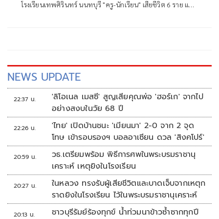
โรงเรียนเทพศิรินทร์ นนทบุรี "ครู-นักเรียน" เสียชีวิต 6 ราย และ
บาดเจ็บอื้อ ก่อนยิงตัวเองดับ พบยังก่อเหตุยิงปู่-ย่าที่บ้านพัก
NEWS UPDATE
'ลิโอเนล เมสซี' สูญเสียคุณพ่อ 'ฮอร์เก' จากไป
22:37 น.
อย่างสงบในวัย 68 ปี
'ไทย' เปิดบ้านชนะ 'เมียนมา' 2-0 จาก 2 จุด
22:26 น.
โทษ เข้ารอบรองฯ บอลอาเซียน ดวล 'สิงคโปร์'
วธ.เตรียมพร้อม พิธีการศพในพระบรมราชานุ
20:59 น.
เคราะห์ เหตุยิงในโรงเรียน
ในหลวง ทรงรับผู้เสียชีวิตและบาดเจ็บจากเหตุก
20:27 น.
ราดยิงในโรงเรียน ไว้ในพระบรมราชานุเคราะห์
ชาวบุรีรัมย์ร้องทุกข์ น้ำท่วมนาข้าวซ้ำซากทุกปี
20:13 น.