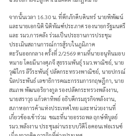
จากนั้นเวลา 16.30 น. ที่ตึกภักดีบดินทร์ นายพิพัฒน์
และนายเอกนิติ นิติทัณฑ์ประภาศ รองนายกรัฐมนตรี
และ รมว.การคลัง ร่วมเป็นประธานการประชุม
ประเมินสถานการณ์การสู้รบในภูมิภาค
ตะวันออกกลาง ครั้งที่ 2/2569 ตามที่นายอนุทินมอบ
หมาย โดยมีนางศุภจี สุธรรมพันธุ์ รมว.พาณิชย์, นาย
วุฒิไกร ลีวีระพันธุ์ ปลัดกระทรวงพาณิชย์, นายปกรณ์
นิลประพันธ์ เลขาธิการคณะกรรมการกฤษฎีกา, นาย
สมภพ พัฒนอริยางกูล รองปลัดกระทรวงพลังงาน,
นายสราวุธ แก้วตาทิพย์ อธิบดีกรมธุรกิจพลังงาน,
สภาหอการค้าแห่งประเทศไทย และหน่วยงานที่
เกี่ยวข้องเข้าร่วม ขณะที่นายอรรถพล ฤกษ์พิบูลย์
รมว.พลังงาน ประชุมผ่านระบบวิดีโอคอนเฟอเรนซ์
เนื่องจากติดภารกิจที่ต่างประเทศ