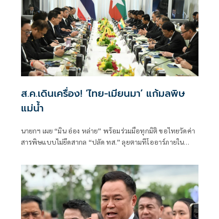
ส.ค.เดินเครื่อง! ‘ไทย-เมียนมา’ แก้มลพิษ
แม่นํ้า
นายกฯ เผย “มิน อ่อง หล่าย” พร้อมร่วมมือทุกมิติ ขอไทยวัดค่า
สารพิษแบบไม่ยึดสากล “ปลัด ทส.” ลุยตามทีโออาร์ภายใน
ส.ค.นี้ “เด็กส้ม” ซัดปูพรมแดงรับเป็นจุดต่ำที่สุดของยุทธศาสตร์
การทูตไทยบนเวทีโลก