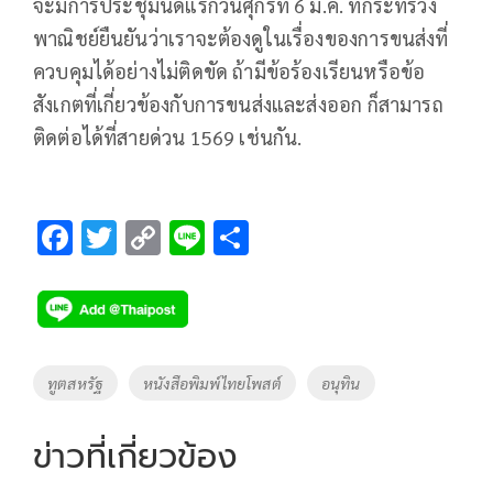
จะมีการประชุมนัดแรกวันศุกร์ที่ 6 มี.ค. ที่กระทรวง
พาณิชย์ยืนยันว่าเราจะต้องดูในเรื่องของการขนส่งที่
ควบคุมได้อย่างไม่ติดขัด ถ้ามีข้อร้องเรียนหรือข้อ
สังเกตที่เกี่ยวข้องกับการขนส่งและส่งออก ก็สามารถ
ติดต่อได้ที่สายด่วน 1569 เช่นกัน.
F
T
C
Li
S
ac
wi
o
n
h
e
tt
p
e
ar
b
er
y
e
o
Li
Tags
ทูตสหรัฐ
หนังสือพิมพ์ไทยโพสต์
อนุทิน
o
n
k
k
ข่าวที่เกี่ยวข้อง