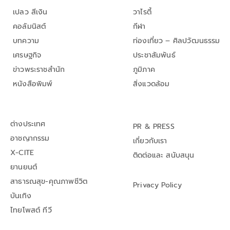
เปลว สีเงิน
วาไรตี้
คอลัมนิสต์
กีฬา
บทความ
ท่องเที่ยว – ศิลปวัฒนธรรม
เศรษฐกิจ
ประชาสัมพันธ์
ข่าวพระราชสำนัก
ภูมิภาค
หนังสือพิมพ์
สิ่งแวดล้อม
ต่างประเทศ
PR & PRESS
อาชญากรรม
เกี่ยวกับเรา
X-CITE
ติดต่อและ สนับสนุน
ยานยนต์
สาธารณสุข-คุณภาพชีวิต
Privacy Policy
บันเทิง
ไทยโพสต์ ทีวี