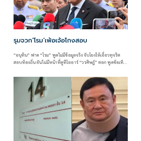
รุมจวก‘โรม’เพ้อเจ้อโกงสอบ
“อนุทิน” ฟาด “โรม” พูดไม่มีข้อมูลจริง จับโยงให้เอี่ยวทุจริต
สอบท้องถิ่น ยันไม่มีหน้าที่ดูทีโออาร์ “วรศิษฎ์” ตอก พูดข้อเท็จ
จริงไม่ครบ