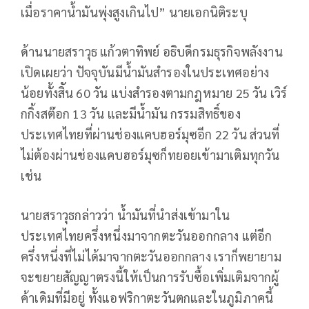
เมื่อราคาน้ำมันพุ่งสูงเกินไป” นายเอกนิติระบุ
ด้านนายสราวุธ แก้วตาทิพย์ อธิบดีกรมธุรกิจพลังงาน
เปิดเผยว่า ปัจจุบันมีน้ำมันสำรองในประเทศอย่าง
น้อยทั้งสิัน 60 วัน แบ่งสำรองตามกฎหมาย 25 วัน เวิร์
กกิ้งสต๊อก 13 วัน และมีน้ำมัน กรรมสิทธิ์ของ
ประเทศไทยที่ผ่านช่องแคบฮอร์มุซอีก 22 วัน ส่วนที่
ไม่ต้องผ่านช่องแคบฮอร์มุซก็ทยอยเข้ามาเติมทุกวัน
เช่น
นายสราวุธกล่าวว่า น้ำมันที่นำส่งเข้ามาใน
ประเทศไทยครึ่งหนึ่งมาจากตะวันออกกลาง แต่อีก
ครึ่งหนึ่งที่ไม่ได้มาจากตะวันออกกลาง เราก็พยายาม
จะขยายสัญญาตรงนี้ให้เป็นการรับซื้อเพิ่มเติมจากผู้
ค้าเดิมที่มีอยู่ ทั้งแอฟริกาตะวันตกและในภูมิภาคนี้