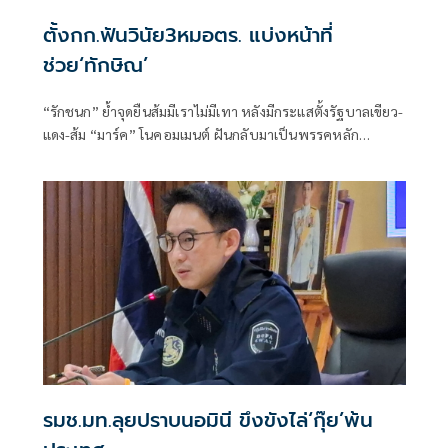
ตั้งกก.ฟันวินัย3หมอตร. แบ่งหน้าที่
ช่วย‘ทักษิณ’
“รักชนก” ย้ำจุดยืนส้มมีเราไม่มีเทา หลังมีกระแสตั้งรัฐบาลเขียว-
แดง-ส้ม “มาร์ค” โนคอมเมนต์ ฝันกลับมาเป็นพรรคหลัก
“ผบ.ตร.” ตั้งกรรมการสอบ
รมช.มท.ลุยปราบนอมินี ขึงขังไล่‘กุ๊ย’พ้น