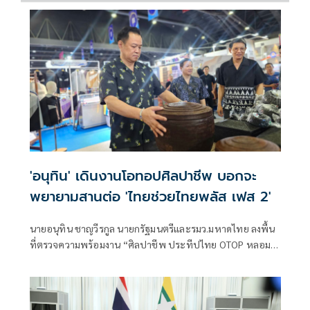
'อนุทิน' เดินงานโอทอปศิลปาชีพ บอกจะ
พยายามสานต่อ 'ไทยช่วยไทยพลัส เฟส 2'
นายอนุทิน ชาญวีรกูล นายกรัฐมนตรีและรมว.มหาดไทย ลงพื้น
ที่ตรวจความพร้อมงาน “ศิลปาชีพ ประทีปไทย OTOP หลอม
ดวงใจด้วยพระบารมี” ปี 2569 ซึ่งจัดขึ้นระหว่างวันที่ 8–16
สิงหาคม นี้ ณ อาคารชาเลนเจอร์ 1–3 อิมแพ็ค เมืองทองธานี ซึ่ง
นายกรัฐมนตรีจะเดินทางมาเปิดงานอย่างเป็นทางการ ในวัน
จันทร์ที่ 10 สิงหาคม