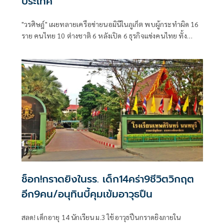
ประเทศ
"วรศิษฎ์" เผยทลายเครือข่ายนอมินีในภูเก็ต พบผู้กระทำผิด 16
ราย คนไทย 10 ต่างชาติ 6 หลังเปิด 6 ธุรกิจแข่งคนไทย ทั้ง
โรงเรียนนานาชาติ-รถเช่า-ร้านอาหาร
ช็อก!กราดยิงในรร. เด็ก14คร่า9ชีวิตวิกฤต
อีก9คน/อนุทินบี้คุมเข้มอาวุธปืน
สลด! เด็กอายุ 14 นักเรียน ม.3 ใช้อาวุธปืนกราดยิงภายใน