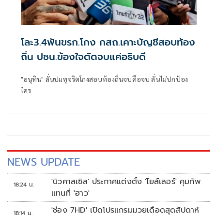
โละ3.4พันขรก.โกง กสถ.เคาะบัญชีสอบท้อง
ถิ่น ปชน.ข้องใจตัดจบแค่อธิบดี
"อนุทิน" ลั่นปมทุจริตโกงสอบท้องถิ่นจบคือจบ ลั่นไม่ปกป้อง
ใคร
NEWS UPDATE
'นิวคาสเซิล' ประกาศแต่งตั้ง 'ไยส์เลอร์' คุมทัพ
18:24 น.
แทนที่ 'ฮาว'
'ช่อง 7HD' เปิดโปรแกรมมวยเดือดสุดสัปดาห์
18:14 น.