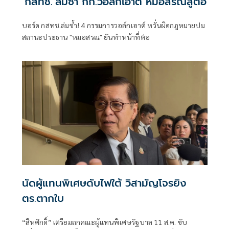
‘กสทช.’ล่มซํ้า กก.วอล์กเอาต์ หมอสรณสู้ต่อ
บอร์ด กสทช.ล่มซ้ำ! 4 กรรมการวอล์กเอาต์ หวั่นผิดกฎหมายปม
สถานะประธาน "หมอสรณ" ยันทำหน้าที่ต่อ
นัดผู้แทนพิเศษดับไฟใต้ วิสามัญโจรยิง
ตร.ตากใบ
“สีหศักดิ์”​ เตรียมถกคณะผู้แทน​พิเศษรัฐบาล​ 11 ส.ค. ขับ