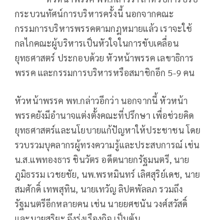
กระบวนทัศน์การบริหารครั้งนี้ นอกจากคณะ
กรรมการบริหารพรรคตามกฎหมายแล้ว เราจะใช้
กลไกคณะผู้บริหารเป็นหัวใจในการขับเคลื่อน
ยุทธศาสตร์ ประกอบด้วย หัวหน้าพรรค เลขาธิการ
พรรค และกรรมการบริหารหรือสมาชิกอีก 5-9 คน
หัวหน้าพรรค พท.กล่าวอีกว่า นอกจากนี้ หัวหน้า
พรรคยังมีอำนาจแต่งตั้งคณะที่ปรึกษา เพื่อช่วยคิด
ยุทธศาสตร์และนโยบายแก้ปัญหาให้ประชาชน โดย
รวบรวมบุคลากรผู้ทรงความรู้และประสบการณ์ เช่น
น.ส.แพทองธาร ชินวัตร อดีตนายกรัฐมนตรี, นาย
ภูมิธรรม เวชยชัย, นพ.พรหมินทร์ เลิศสุริย์เดช, นาย
สมศักดิ์ เทพสุทิน, นายเทวัญ ลิปตพัลลภ รวมถึง
รัฐมนตรีอีกหลายคน เช่น นายยศชนัน วงศ์สวัสดิ์
และนายสุริยะ จึงรุ่งเรืองกิจ เป็นต้น