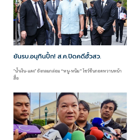
ยันรบ.อนุทินปึ้ก! ส.ค.ปิดคดีฮั้วสว.
"น้ำเงิน-แดง" ยังกลมกล่อม “หนู-หนิม” โชว์ซีนกอดหวานหน้า
สื่อ