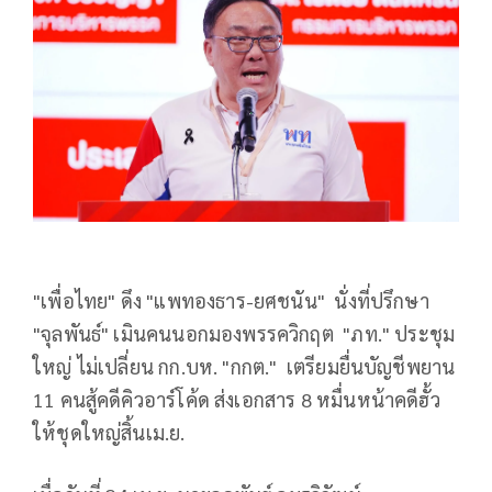
"เพื่อไทย" ดึง "แพทองธาร-ยศชนัน" นั่งที่ปรึกษา
"จุลพันธ์" เมินคนนอกมองพรรควิกฤต "ภท." ประชุม
ใหญ่ ไม่เปลี่ยน กก.บห. "กกต." เตรียมยื่นบัญชีพยาน
11 คนสู้คดีคิวอาร์โค้ด ส่งเอกสาร 8 หมื่นหน้าคดีฮั้ว
ให้ชุดใหญ่สิ้นเม.ย.