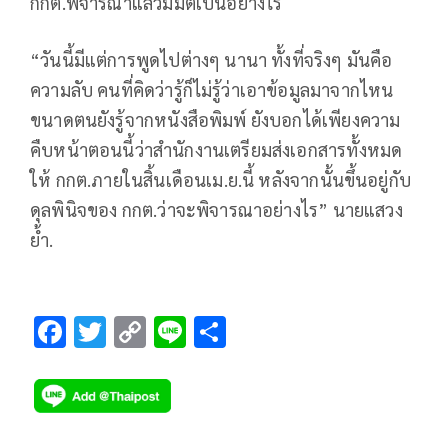
กกต.พิจารณาแล้วมีมติเป็นอย่างไร
“วันนี้มีแต่การพูดไปต่างๆ นานา ทั้งที่จริงๆ มันคือ
ความลับ คนที่คิดว่ารู้ก็ไม่รู้ว่าเอาข้อมูลมาจากไหน
ขนาดตนยังรู้จากหนังสือพิมพ์ ยังบอกได้เพียงความ
คืบหน้าตอนนี้ว่าสำนักงานเตรียมส่งเอกสารทั้งหมด
ให้ กกต.ภายในสิ้นเดือนเม.ย.นี้ หลังจากนั้นขึ้นอยู่กับ
ดุลพินิจของ กกต.ว่าจะพิจารณาอย่างไร” นายแสวง
ย้ำ.
F
T
C
Li
S
ac
wi
o
n
h
e
tt
p
e
ar
b
er
y
e