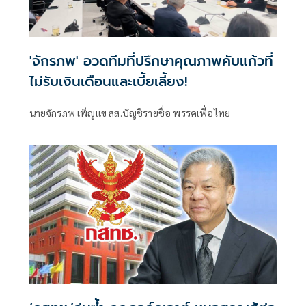
'จักรภพ' อวดทีมที่ปรึกษาคุณภาพคับแก้วที่
ไม่รับเงินเดือนและเบี้ยเลี้ยง!
นายจักรภพ เพ็ญแข สส.บัญชีรายชื่อ พรรคเพื่อไทย