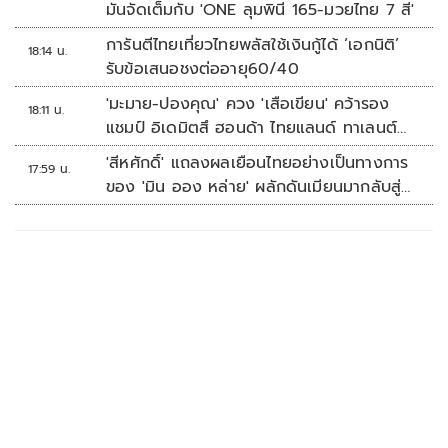
มันจัดเต็มกับ 'ONE ลุมพินี 165-มวยไทย 7 สี'
การันตีไทยเที่ยวไทยพลัสใช้เงินกู้ได้ ‘เอกนิติ’
18:14 น.
รับข้อเสนอชงต่ออายุ60/40
'มะมาย-ปองคุณ' ควง 'เสือเขียน' คว้ารอง
18:11 น.
แชมป์ อิเดมิตสึ ฮอนด้า ไทยแลนด์ ทาเลนต์
คัพ สนาม 3
'สีหศักดิ์' แถลงผลเยือนไทยอย่างเป็นทางการ
17:59 น.
ของ 'มิน ออง หล่าย' ผลักดันเมียนมากลับสู่
อาเซียน