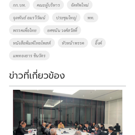
o
Li
Tags
กก.บห.
คณะผู้บริหาร
จัดทัพใหม่
o
n
จุลพันธ์ อมรวิวัฒน์
ประชุมใหญ่
พท.
k
k
พรรคเพื่อไทย
ยศชนัน วงศ์สวัสดิ์
หนังสือพิมพ์ไทยโพสต์
หัวหน้าพรรค
อิ๊งค์
แพทองธาร ชินวัตร
ข่าวที่เกี่ยวข้อง