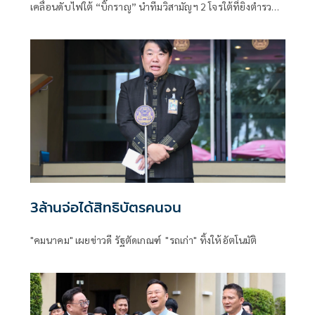
เคลื่อนดับไฟใต้​ “บิ๊กราญ” นำทีมวิสามัญฯ 2 โจรใต้ที่ยิงตำรวจ
ตากใบเสียชีวิต "กอ.รมน." เดือด! สวน “ทวี”
3ล้านจ่อได้สิทธิบัตรคนจน
"คมนาคม" เผยข่าวดี รัฐตัดเกณฑ์ "รถเก่า" ทิ้งให้อัตโนมัติ