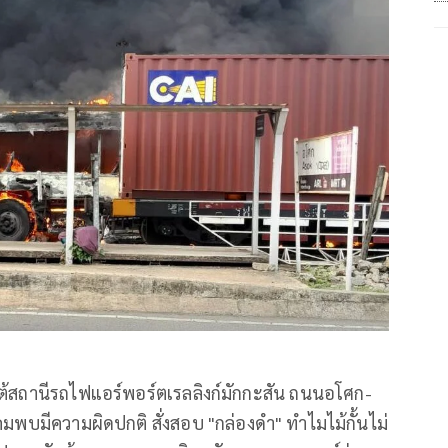
้สถานีรถไฟแอร์พอร์ตเรลลิงก์มักกะสัน ถนนอโศก-
มพบมีความผิดปกติ สั่งสอบ "กล่องดำ" ทำไมไม้กั้นไม่