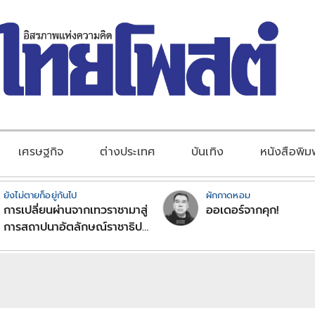
เศรษฐกิจ
ต่างประเทศ
บันเทิง
หนังสือพิม
ยังไม่ตายก็อยู่กันไป
ผักกาดหอม
การเปลี่ยนผ่านจากเทวราชามาสู่
ออเดอร์จากคุก!
การสถาปนาอัตลักษณ์ราชาธิป
ไตยแบบพุทธศาสนาในพระไตร
ปิฏก : สามัญผลสูตรในฐานะ
ทฤษฎีขีดจำกัดของอำนาจรัฐ
เหนือแรงงานและทรัพย์สิน