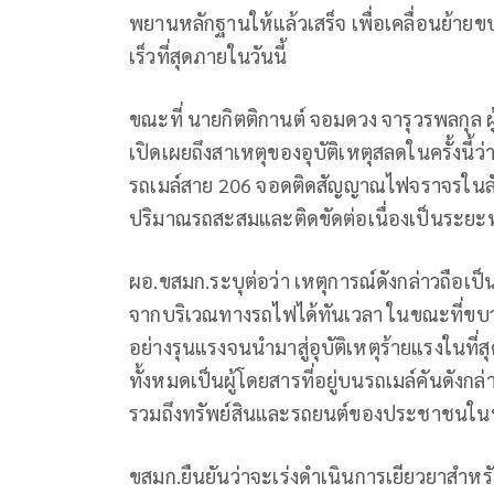
พยานหลักฐานให้แล้วเสร็จ เพื่อเคลื่อนย้าย
เร็วที่สุดภายในวันนี้
ขณะที่ นายกิตติกานต์ จอมดวง จารุวรพลกุล 
เปิดเผยถึงสาเหตุของอุบัติเหตุสลดในครั้งนี้
รถเมล์สาย 206 จอดติดสัญญาณไฟจราจรในล
ปริมาณรถสะสมและติดขัดต่อเนื่องเป็นระยะ
ผอ.ขสมก.ระบุต่อว่า เหตุการณ์ดังกล่าวถือเป็น
จากบริเวณทางรถไฟได้ทันเวลา ในขณะที่ขบวน
อย่างรุนแรงจนนำมาสู่อุบัติเหตุร้ายแรงในที่สุด โ
ทั้งหมดเป็นผู้โดยสารที่อยู่บนรถเมล์คันดังกล
รวมถึงทรัพย์สินและรถยนต์ของประชาชนในบร
ขสมก.ยืนยันว่าจะเร่งดำเนินการเยียวยาสำหรับผู