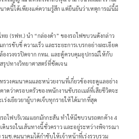
นี้ได้เพียงแค่ความรู้สึก แต่ยืนยันว่าเหตุการณ์นี้มี
ศไทย (รฟท.) นำ “กล่องดำ” ของรถไฟขบวนดังกล่าว
มการขับขี่ ความเร็ว และระยะการเบรกอย่างละเอียด
ล้องวงจรปิดจาก กทม. และตู้ควบคุมอุปกรณ์ให้กับ
อสรุปทางวิทยาศาสตร์ที่ชัดเจน
กระทรวงคมนาคมและหน่วยงานที่เกี่ยวข้องจะดูแลอย่าง
่งคาดว่าครอบครัวของพนักงานขับรถเมล์ที่เสียชีวิตจะ
เร่งเยียวยาผู้บาดเจ็บทุกรายให้ได้มากที่สุด
รเดินรถไฟบริเวณแยกมักกะสัน ทำให้มีขบวนรถตกค้าง 4
ยวเดินรถในเส้นทางนี้ชั่วคราว และอยู่ระหว่างพิจารณา
ช.คมนาคมได้กำชับให้เจ้าหน้าที่เร่งรวบรวม