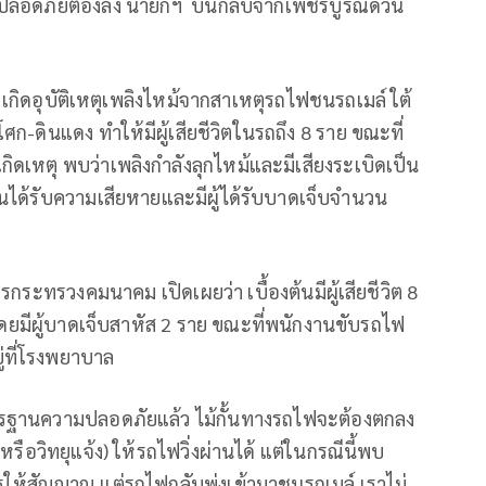
มปลอดภัยต้องลง นายกฯ บินกลับจากเพชรบูรณ์ด่วน
 เกิดอุบัติเหตุเพลิงไหม้จากสาเหตุรถไฟชนรถเมล์ ใต้
ก-ดินแดง ทำให้มีผู้เสียชีวิตในรถถึง 8 ราย ขณะที่
่เกิดเหตุ พบว่าเพลิงกำลังลุกไหม้และมีเสียงระเบิดเป็น
ได้รับความเสียหายและมีผู้ได้รับบาดเจ็บจำนวน
ารกระทรวงคมนาคม เปิดเผยว่า เบื้องต้นมีผู้เสียชีวิต 8
โดยมีผู้บาดเจ็บสาหัส 2 ราย ขณะที่พนักงานขับรถไฟ
ู่ที่โรงพยาบาล
มาตรฐานความปลอดภัยแล้ว ไม้กั้นทางรถไฟจะต้องตกลง
ือวิทยุแจ้ง) ให้รถไฟวิ่งผ่านได้ แต่ในกรณีนี้พบ
รให้สัญญาณ แต่รถไฟกลับพุ่งเข้ามาชนรถเมล์ เราไม่