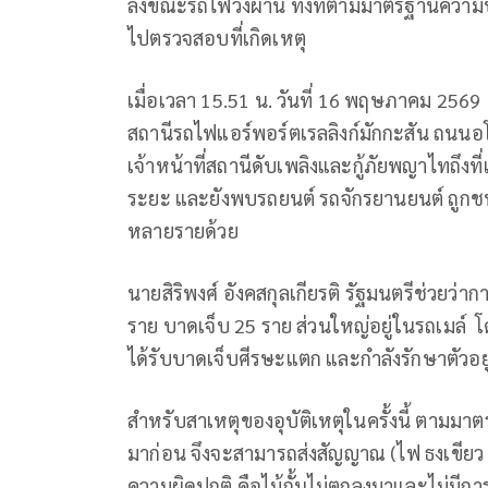
ลงขณะรถไฟวิ่งผ่าน ทั้งที่ตามมาตรฐานควา
ไปตรวจสอบที่เกิดเหตุ
เมื่อเวลา 15.51 น. วันที่ 16 พฤษภาคม 2569
สถานีรถไฟแอร์พอร์ตเรลลิงก์มักกะสัน ถนนอโศ
เจ้าหน้าที่สถานีดับเพลิงและกู้ภัยพญาไทถึงที
ระยะ และยังพบรถยนต์ รถจักรยานยนต์ ถูกชน
หลายรายด้วย
นายสิริพงศ์ อังคสกุลเกียรติ รัฐมนตรีช่วยว่าก
ราย บาดเจ็บ 25 ราย ส่วนใหญ่อยู่ในรถเมล์ 
ได้รับบาดเจ็บศีรษะแตก และกำลังรักษาตัวอย
สำหรับสาเหตุของอุบัติเหตุในครั้งนี้ ตาม
มาก่อน จึงจะสามารถส่งสัญญาณ (ไฟ ธงเขียว หร
ความผิดปกติ คือไม้กั้นไม่ตกลงมาและไม่มีกา