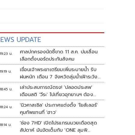
EWS UPDATE
ศาลปกครองนัดชี้ขาด 11 ส.ค. ปมเลื่อน
19:23 น.
เลือกตั้งบอร์ดประกันสังคม
เขื่อนเจ้าพระยาเตรียมเพิ่มระบายน้ำ รับ
19:19 น.
ฝนหนัก เตือน 7 จังหวัดลุ่มน้ำเฝ้าระวัง
ระดับน้ำสูงขึ้น
เล่าประสบการณ์ตรง! 'ปลอดประสพ'
18:45 น.
เตือนสติ 'วีระ' ไปเที่ยวอุทยานฯ ต้อง
ยอมรับธรรมชาติดิบๆให้ได้
'นิวคาสเซิล' ประกาศแต่งตั้ง 'ไยส์เลอร์'
18:24 น.
คุมทัพแทนที่ 'ฮาว'
'ช่อง 7HD' เปิดโปรแกรมมวยเดือดสุด
18:14 น.
สัปดาห์ มันจัดเต็มกับ 'ONE ลุมพิ