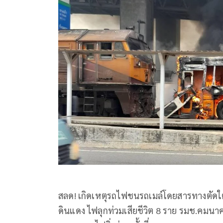
สลด! เกิดเหตุรถไฟชนรถเมล์โดยสารทางตัดใต
ดินแดง ไฟลุกท่วมเสียชีวิต 8 ราย รมช.คมนาค