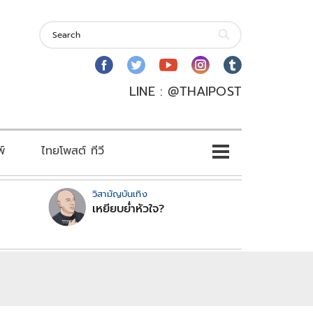
LINE : @THAIPOST
พ์
ไทยโพสต์ ทีวี
วิสามัญบันเทิง
เหยียบย่ำหัวใจ?