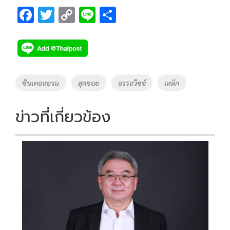
F
T
C
Li
S
ac
wi
o
n
h
e
tt
p
e
ar
b
er
y
e
o
Li
Tags
ซินเคอหยวน
สุดซอย
อรรถวิชช์
เหล็ก
o
n
k
k
ข่าวที่เกี่ยวข้อง