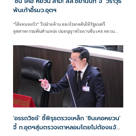
‘ชิน เคอ หยวน’ลาม! สส.ชยานันท์ จี้ ‘วราวุธ’
พ้นเก้าอี้รมว.อุตฯ
“โต้งหนองบัว” วิปฝ่ายค้าน ออกโรงกดดันให้รัฐมนตรี
อุตสาหกรรมพ้นตำแหน่ง ปมอนุญาตโรงงานซิน เคอ หยวน
กลับมาเดินเครื่อง ตั้งคำถามมาตรฐานเหล็กและความปลอดภัย
ของประชาชน พร้อมซัดการทำงานข
'อรรถวิชช์' ชี้พิรุธตรวจเหล็ก 'ซินเคอหยวน'
จี้ ก.อุตฯสุ่มตรวจเตาหลอมโดยไม่ต้องแจ้ง