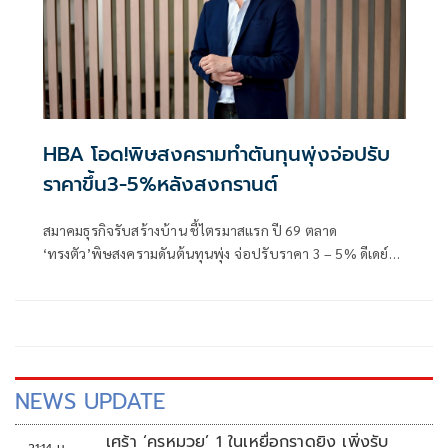
HBA โอด!พิษสงครามทำตันทุนพุ่งจ่อปรับ
ราคาขึ้น3-5%หลังสงกรานต์
สมาคมธุรกิจรับสร้างบ้าน ชี้ไตรมาสแรก ปี 69 ตลาด
‘ทรงตัว’พิษสงครามดันต้นทุนพุ่ง จ่อปรับราคา 3 – 5% ดีเดย์
หลังเม.ย.นี้
NEWS UPDATE
เศร้า ‘ครูหมวย’ 1 ในเหยื่อกราดยิง เพิ่งรับ