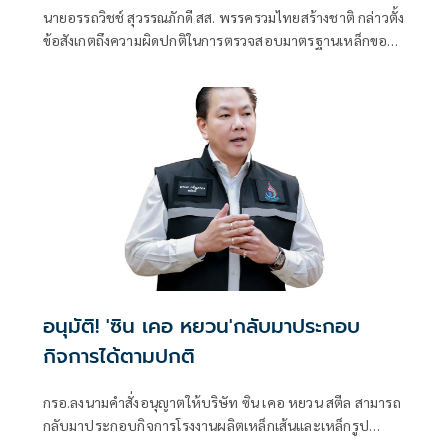
ล่วงหน้า
นายอรรถวิชช์ สุวรรณภักดี สส. พรรครวมไทยสร้างชาติ กล่าวตั้ง
ข้อสังเกตถึงความผิดปกติในการตรวจสอบมาตรฐานเหล็กของ
บริษัท ซิน เคอ หยวน ว่า หลังพบว่าเหล็กกว่า 40,000 เส้นถูก
จำหน่ายออกจากโรงงานในช่วงรอยต่อการเปลี่ยนรัฐมนตรี
ว่าการกระทรวงอุตสาหกรรม แม้คณะกรรมการสอบสวนจะ
กำหนดให้สุ่มตรวจทุกเตา แต่เมื่อมีการอนุญาตเปิดโรงงานกลับ
พบว่ามีการตรวจเพียงบางเตาเท่านั้น ซึ่งไม่เป็นไปตามแนวทาง
ที่กำหนด
อนุมัติ! 'ซิน เคอ หยวน'กลับมาประกอบ
กิจการได้ตามปกติ
กรอ.ลงนามคำสั่งอนุญาตให้บริษัท ซิน เคอ หยวน สตีล สามารถ
กลับมาประกอบกิจการโรงงานผลิตเหล็กเส้นและเหล็กรูป
พรรณได้ตามปกติ เผยช่วงที่ผ่านมา บริษัทฯ ได้ดำเนินการแก้ไข