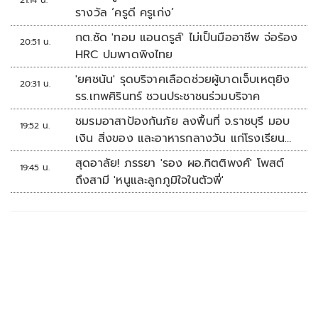
21:14 น.
รางวัล ‘ครูดี ครูเก่ง’
กต.ซัด 'ทอม แอนดรูส์' ไม่เป็นมืออาชีพ จ่อร้อง
20:51 น.
HRC ปมพาดพิงไทย
'ยศชนัน' รุดบริจาคเลือดช่วยผู้บาดเจ็บเหตุยิง
20:31 น.
รร.เทพศิรินทร์ ชวนประชาชนร่วมบริจาค
ชมรมอาสาป้องกันภัย ลงพื้นที่ จ.ราชบุรี มอบ
19:52 น.
เงิน สิ่งของ และอาหารกลางวัน แก่โรงเรียน
บ้านหนองน้ำใส
สุดอาลัย! ภรรยา 'รอง ผอ.กิตติพงศ์' โพสต์
19:45 น.
ถึงสามี 'หนูและลูกภูมิใจในตัวพี่'