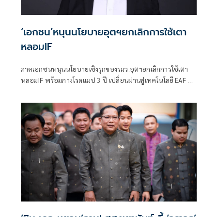
‘เอกชน’หนุนนโยบายอุตฯยกเลิกการใช้เตา
หลอมIF
ภาคเอกชนหนุนนโยบายเชิงรุกของรมว.อุตฯยกเลิกการใช้เตา
หลอมIF พร้อมกางโรดแมป 3 ปี เปลี่ยนผ่านสู่เทคโนโลยี EAF อุด
รอยรั่วความเสี่ยงยกระดับความปลอดภัยสาธารณะและธรรมาภิ
บาลไทยสู่สากล