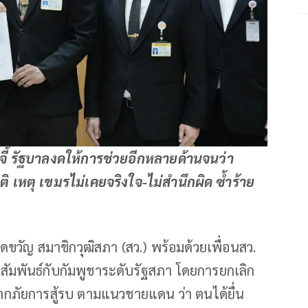
 จี้ รัฐบาลงดให้การช่วยอีกหลายด้านจนว่า
เหตุ เขมรไม่เคยจริงใจ-ไม่สำนึกผิด ซ้ำร้าย
ดขวัญ สมาชิกวุฒิสภา (สว.) พร้อมด้วยเพื่อนสว.
สัมพันธ์กับกัมพูชาระดับรัฐสภา โดยการยกเลิก
จากภัยการสู้รบ ตามแนวชายแดน ว่า ตนได้ยื่น