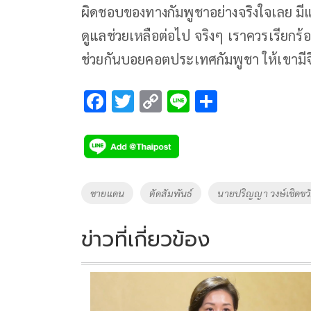
ผิดชอบของทางกัมพูชาอย่างจริงใจเลย มีแ
ดูแลช่วยเหลือต่อไป จริงๆ เราควรเรียกร
ช่วยกันบอยคอตประเทศกัมพูชา ให้เขามีจิ
F
T
C
Li
S
ac
wi
o
n
h
e
tt
p
e
ar
b
er
y
e
o
Li
Tags
ชายแดน
ตัดสัมพันธ์
นายปริญญา วงษ์เชิดขว
o
n
k
k
ข่าวที่เกี่ยวข้อง