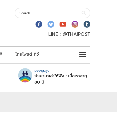
LINE : @THAIPOST
พ์
ไทยโพสต์ ทีวี
มองมุมสูง
จำเขามาเล่าให้ฟัง : เมื่อเราอายุ
80 ปี