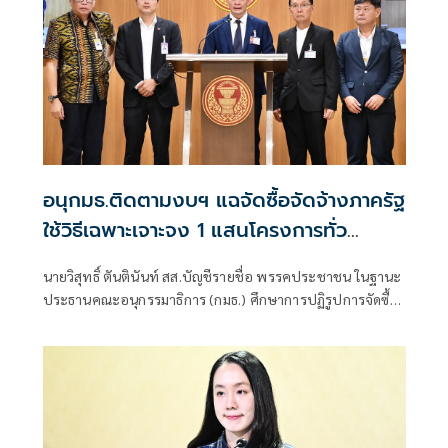
อนุกมธ.ติดตามงบฯ แฉจัดซื้อจัดจ้างภาครัฐ
ใช้วิธีเฉพาะเจาะจง 1 แสนโครงการทั่ว
ประเทศ เอื้อทุจริตงบกว่า 5 หมื่นล้านบาท
นายวิสุทธิ์ ตันตินันท์ สส.บัญชีรายชื่อ พรรคประชาชน ในฐานะ
ประธานคณะอนุกรรมาธิการ (กมธ.) ศึกษาการปฏิรูปการจัดซื้อ
จัดจ้างภาครัฐ ภายใต้คณะกรรมาธิการศึกษาการจัดทำและ
ติดตามการบริหารงบประมาณ สภาผู้แทนราษฎร แถลงความ
คืบหน้า "การศึกษาการปฏิรูปการจัดซื้อจัดจ้างภาครัฐ" ว่า คณะ
อนุกรรมาธิการชุดนี้ประกอบด้วยตัวแทน สส.