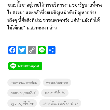
ขณะนี้เขาอยู่ภายใต้การบริหารงานของรัฐบาลที่ตรง
ไปตรงมา และกล้าที่จะเผชิญหน้ากับปัญหาอย่าง
จริงๆ นี่คือสิ่งที่ประชาชนคาดหวัง แต่ท่านยังทำให้
ไม่ได้เลย" น.ส.ภคมน กล่าว
F
T
C
Li
S
ac
wi
o
n
h
e
tt
p
e
ar
b
er
y
e
o
Li
Tags
กระทรวงมหาดไทย
พรรคประชาชน
o
n
ภคมน หนุนอนันต์
ระบอบสีน้ำเงิน
k
k
รัฐบาลภูมิใจไทย
แต่งตั้งโยกย้ายข้าราชการ