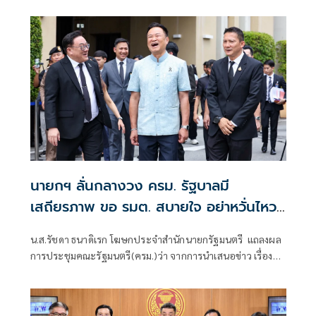
นายกฯ ลั่นกลางวง ครม. รัฐบาลมี
เสถียรภาพ ขอ รมต. สบายใจ อย่าหวั่นไหว
คำถามยุยง
น.ส.รัชดา ธนาดิเรก โฆษกประจำสำนักนายกรัฐมนตรี แถลงผล
การประชุมคณะรัฐมนตรี(ครม.)ว่า จากการนำเสนอข่าว เรื่อง
เสถียรภาพของรัฐบาล ซึ่งสื่อมวลชนรับทราบคำตอบจากพรรค
ร่วมรัฐบาลและนายกฯไปแล้วว่า รัฐบาลนี้มีเสถียรภาพและ
ทำงานร่วมกันอย่างเต็มที่