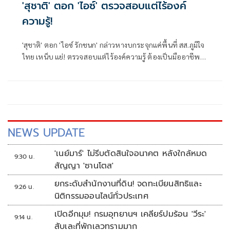
'สุชาติ' ตอก 'ไอซ์' ตรวจสอบแต่ไร้องค์
ความรู้!
'สุชาติ' ตอก 'ไอซ์ รักชนก' กล่าวหางบกระจุกแค่พื้นที่ สส.ภูมิใจ
ไทย เหน็บ แย่! ตรวจสอบแต่ไร้องค์ความรู้ ต้องเป็นมืออาชีพ
กว่านี้ โอ่รักษาผลประโยชน์สูงสุดในหน่วยงานที่ตัวเองรับผิด
ชอบ
NEWS UPDATE
'เนย์มาร์' ไม่รีบตัดสินใจอนาคต หลังใกล้หมด
9:30 น.
สัญญา 'ซานโตส'
ยกระดับสำนักงานที่ดิน! จดทะเบียนสิทธิและ
9:26 น.
นิติกรรมออนไลน์ทั่วประเทศ
เปิดอีกมุม! กรมอุทยานฯ เคลียร์ปมร้อน 'วีระ'
9:14 น.
สับเละที่พักเลวทรามมาก