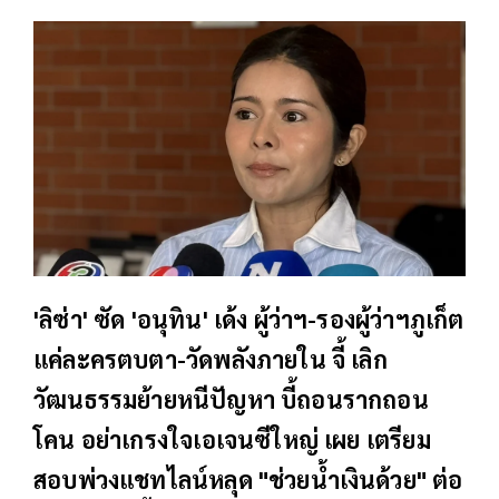
'ลิซ่า' ซัด 'อนุทิน' เด้ง ผู้ว่าฯ-รองผู้ว่าฯภูเก็ต
แค่ละครตบตา-วัดพลังภายใน จี้ เลิก
วัฒนธรรมย้ายหนีปัญหา บี้ถอนรากถอน
โคน อย่าเกรงใจเอเจนซีใหญ่ เผย เตรียม
สอบพ่วงแชทไลน์หลุด "ช่วยน้ำเงินด้วย" ต่อ