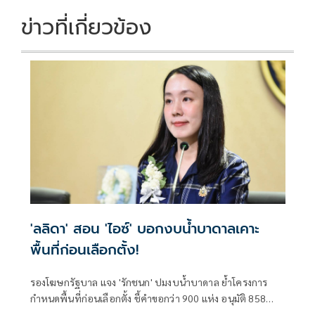
ข่าวที่เกี่ยวข้อง
'ลลิดา' สอน 'ไอซ์' บอกงบน้ำบาดาลเคาะ
พื้นที่ก่อนเลือกตั้ง!
รองโฆษกรัฐบาล แจง 'รักชนก' ปมงบน้ำบาดาล ย้ำโครงการ
กำหนดพื้นที่ก่อนเลือกตั้ง ชี้คำขอกว่า 900 แห่ง อนุมัติ 858
แห่งตามหลักเกณฑ์ ไม่ใช่จัดสรรตามการเมือง