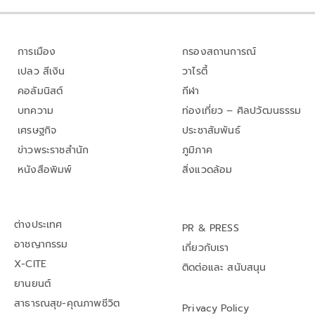
การเมือง
กรองสถานการณ์
เปลว สีเงิน
วาไรตี้
คอลัมนิสต์
กีฬา
บทความ
ท่องเที่ยว – ศิลปวัฒนธรรม
เศรษฐกิจ
ประชาสัมพันธ์
ข่าวพระราชสำนัก
ภูมิภาค
หนังสือพิมพ์
สิ่งแวดล้อม
ต่างประเทศ
PR & PRESS
อาชญากรรม
เกี่ยวกับเรา
X-CITE
ติดต่อและ สนับสนุน
ยานยนต์
สาธารณสุข-คุณภาพชีวิต
Privacy Policy