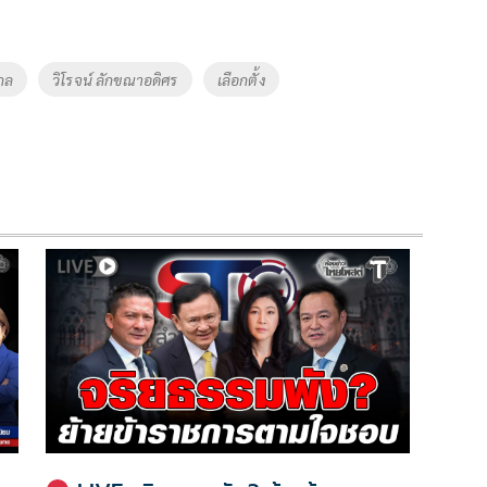
กล
วิโรจน์ ลักขณาอดิศร
เลือกตั้ง