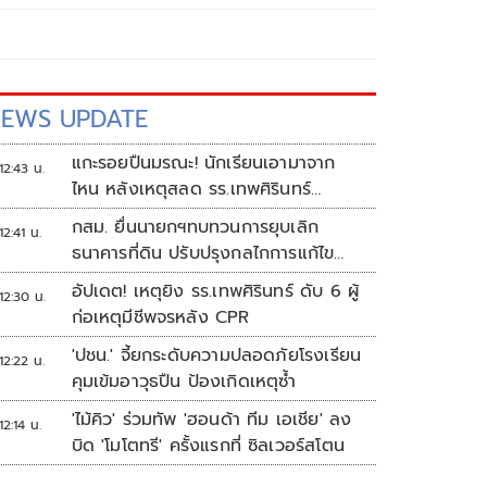
EWS UPDATE
แกะรอยปืนมรณะ! นักเรียนเอามาจาก
12:43 น.
ไหน หลังเหตุสลด รร.เทพศิรินทร์
นนทบุรี
กสม. ยื่นนายกฯทบทวนการยุบเลิก
12:41 น.
ธนาคารที่ดิน ปรับปรุงกลไกการแก้ไข
ปัญหาความเหลื่อมล้ำ
อัปเดต! เหตุยิง รร.เทพศิรินทร์ ดับ 6 ผู้
12:30 น.
ก่อเหตุมีชีพจรหลัง CPR
'ปชน.' จี้ยกระดับความปลอดภัยโรงเรียน
12:22 น.
คุมเข้มอาวุธปืน ป้องเกิดเหตุซ้ำ
'ไม้คิว' ร่วมทัพ 'ฮอนด้า ทีม เอเชีย' ลง
12:14 น.
บิด 'โมโตทรี' ครั้งแรกที่ ซิลเวอร์สโตน