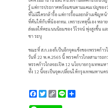
รู้ แต่การประกาศพร้อมชนตามแคมเปญของว่าที
ที่ไม่มีใครกล้ารื้อ แต่การรื้อและกล้าเผขิ
ที่คันให้กับพี่น้องกทม. เพราะเหตุนี้เอง ห
ส่งผลให้คะแนนนิยมของ วิโรจน์ พุ่งสูงขึ้น 
ชา​ ระบุ
ขณะที่ ส.ก.เองก็เป็นอีกจุดแข็งของพรรคก้าวไก
วันที่ 22 พ.ค.2565 นี้ พรรคก้าวไกลสามารถกวาดท
พรรคก้าวไกลจะเปิด 12 นโยบายกรุงเทพมหา
ทั้ง 12 นี้จะเป็นจุดเปลี่ยนให้กรุงเทพมหานคร
F
T
C
Li
S
ac
wi
o
n
h