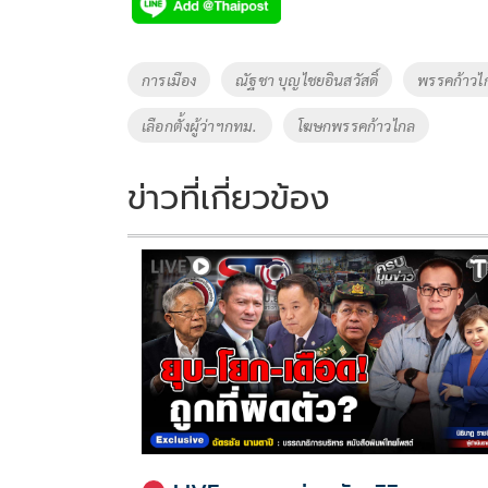
e
tt
p
e
ar
b
er
y
e
o
Li
Tags
การเมือง
ณัฐชา​ บุญไชยอินสวัสดิ์​
พรรคก้าวไ
o
n
เลือกตั้งผู้ว่าฯกทม.
โฆษกพรรคก้าวไกล
k
k
ข่าวที่เกี่ยวข้อง