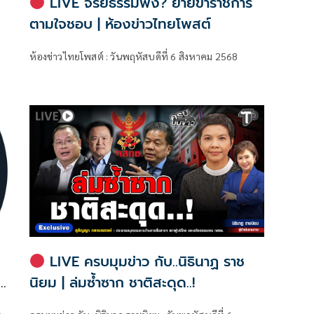
LIVE จริยธรรมพัง? ย้ายข้าราชการ
ตามใจชอบ | ห้องข่าวไทยโพสต์
ห้องข่าวไทยโพสต์ : วันพฤหัสบดีที่ 6 สิงหาคม 2568
LIVE ครบมุมข่าว กับ..นิธินาฏ ราช
ธ
นิยม | ล่มซ้ำซาก ชาติสะดุด..!
ใน