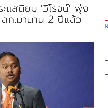
ระแสนิยม 'วิโรจน์' พุ่ง
อก สก.มานาน 2 ปีแล้ว
N