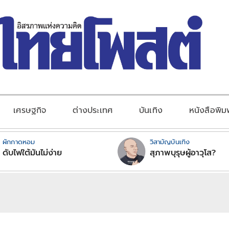
เศรษฐกิจ
ต่างประเทศ
บันเทิง
หนังสือพิม
ผักกาดหอม
วิสามัญบันเทิง
ดับไฟใต้มันไม่ง่าย
สุภาพบุรุษผู้อาวุโส?