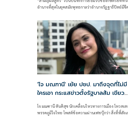
“สามัญผลสูตร” เป็นบันทึกการยอมรับของกษัตริย์ที่ทร
ฐานะทฤษฎีขีดจำกัดของอำนาจรัฐเหนื
อำนาจที่สุดในยุคสมัยพุทธกาลว่าอำนาจรัฏฐาธิปัตย์มีขี
แรงงานและทรัพย์สิน
จำกัดและขีดจำกัดนั้นอยู่ที่พรมแดนระหว่างร่างกายและ
จิตใจของพลเมือง
'โจ มณฑานี' เย้ย ปชป. มาถึงจุดที่ไม่มี
ใครเอา กระแสข่าวตั้งรัฐบาลส้ม เขียว
แดง ก็ยังไม่มีฟ้าเลย
โจ มณฑานี ตันติสุข นักเคลื่อนไหวทางการเมือง โหวตเต
พรรคภูมิใจไทย โพสต์ข้อความผ่านเฟซบุ๊กว่า สิ่งที่พี่สัง
เห็นในกระแสข่าวรัฐบาลส้มโอแดงคือ ไม่มีฟ้าอยู่ในนั้นเ
มาถึงจุดที่เป็นพรรคที่ทุกฝั่งลืมได้ไงเนี้ย