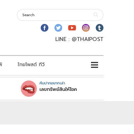
LINE : @THAIPOST
พ์
ไทยโพสต์ ทีวี
คันปากอยากเล่า
เลขทรัพย์สินให้โชค