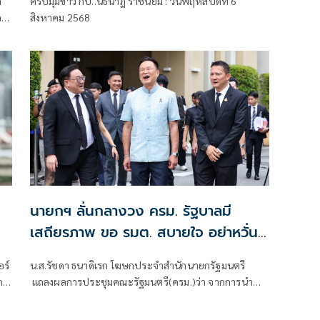
ง
ครบมุมข่าว กับ..นิธินาฏ ราชนิยม : วันพฤหัสบดีที่ 6
อ
ด
สิงหาคม 2568
นายกฯ ลั่นกลางวง ครม. รัฐบาลมี
เสถียรภาพ ขอ รมต. สบายใจ อย่าหวั่น
ไหวคำถามยุยง
อร์
น.ส.รัชดา ธนาดิเรก โฆษกประจำสำนักนายกรัฐมนตรี
เกต
แถลงผลการประชุมคณะรัฐมนตรี(ครม.)ว่า จากการนำ
ลย
เสนอข่าว เรื่องเสถียรภาพของรัฐบาล ซึ่งสื่อมวลชนรับ
ทราบคำตอบจากพรรคร่วมรัฐบาลและนายกฯไปแล้วว่า