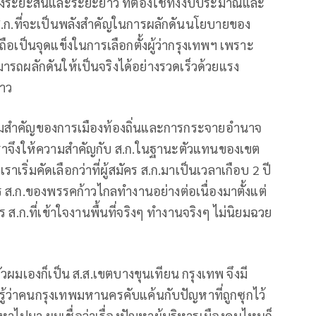
้งระยะสั้นและระยะยาว ที่ต้องใช้ทั้งงบประมาณและ
ส.ก.ที่จะเป็นพลังสำคัญในการผลักดันนโยบายของ
ือเป็นจุดแข็งในการเลือกตั้งผู้ว่ากรุงเทพฯ เพราะ
ผลักดันให้เป็นจริงได้อย่างรวดเร็วด้วยแรง
าว
ามสำคัญของการเมืองท้องถิ่นและการกระจายอำนาจ
ง เราจึงให้ความสำคัญกับ ส.ก.ในฐานะตัวแทนของเขต
าเริ่มคัดเลือกว่าที่ผู้สมัคร ส.ก.มาเป็นเวลาเกือบ 2 ปี
ร ส.ก.ของพรรคก้าวไกลทำงานอย่างต่อเนื่องมาตั้งแต่
 ส.ก.ที่เข้าใจงานพื้นที่จริงๆ ทำงานจริงๆ ไม่นิยมฉวย
ะตัวผมเองก็เป็น ส.ส.เขตบางขุนเทียน กรุงเทพ จึงมี
บรู้ว่าคนกรุงเทพมหานครคับแค้นกับปัญหาที่ถูกซุกไว้
ปมา ผมเชื่อว่าเรื่องปัญหาผู้บริหารเมืองคนไหนก็