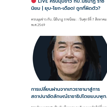
LIVE ครบมุมข่าว กับ..นิธินาฏ ราช
นิยม | ยุบ-โยก-เดือด! ถูกที่ผิดตัว?
ครบมุมข่าว กับ..นิธินาฏ ราชนิยม : : วันศุกร์ที่ 7 สิงหาคม
พ.ศ.2569
การเปลี่ยนผ่านจากเทวราชามาสู่การ
สถาปนาอัตลักษณ์ราชาธิปไตยแบบพุท
ศาสนาในพระไตรปิฏก : สามัญผลสูตร