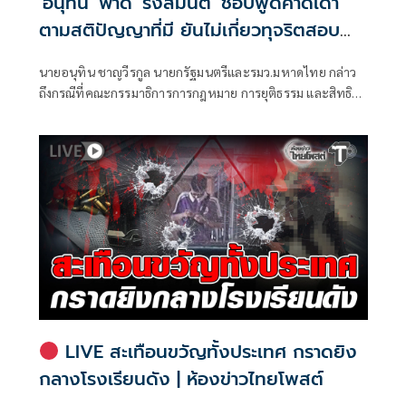
'อนุทิน' ฟาด 'รังสิมันต์' ชอบพูดคาดเดา
ตามสติปัญญาที่มี ยันไม่เกี่ยวทุจริตสอบ
ท้องถิ่น
นายอนุทิน ชาญวีรกูล นายกรัฐมนตรีและรมว.มหาดไทย กล่าว
ถึงกรณีที่คณะกรรมาธิการการกฎหมาย การยุติธรรม และสิทธิ
มนุษยชน สภาผู้แทนราษฎร ที่มี นายรังสิมันต์ โรม เป็นประธาน
กรรมาธิการ มีการอ้างชื่อนายกรัฐมนตรี เข้าไปเกี่ยวข้องกับการ
ทุจริตสอบท้องถิ่น
LIVE สะเทือนขวัญทั้งประเทศ กราดยิง
กลางโรงเรียนดัง | ห้องข่าวไทยโพสต์