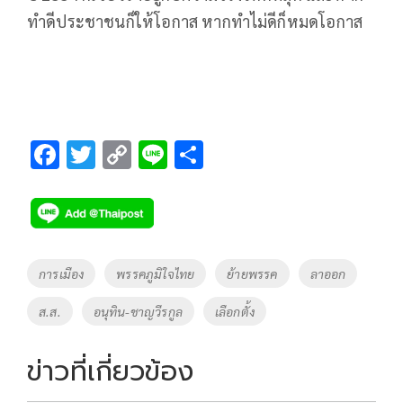
ทำดีประชาชนก็ให้โอกาส หากทำไม่ดีก็หมดโอกาส
F
T
C
Li
S
ac
wi
o
n
h
e
tt
p
e
ar
b
er
y
e
o
Li
Tags
การเมือง
พรรคภูมิใจไทย
ย้ายพรรค
ลาออก
o
n
ส.ส.
อนุทิน-ชาญวีรกูล
เลือกตั้ง
k
k
ข่าวที่เกี่ยวข้อง