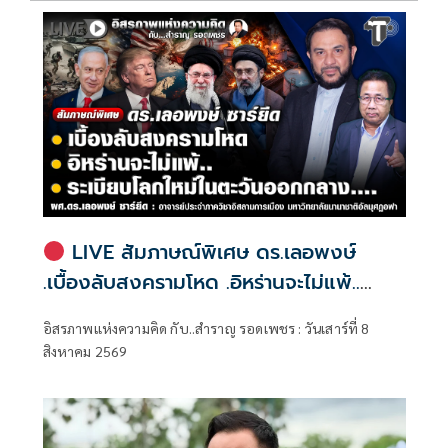
LIVE สัมภาษณ์พิเศษ ดร.เลอพงษ์
.เบื้องลับสงครามโหด .อิหร่านจะไม่แพ้..
.ระเบียบโลกใหม่ในตะวันออกกลาง…. |
อิสรภาพแห่งความคิด กับ..สำราญ รอดเพชร : วันเสาร์ที่ 8
อิสรภาพแห่งความคิด กับ..สำราญ รอด
สิงหาคม 2569
เพชร