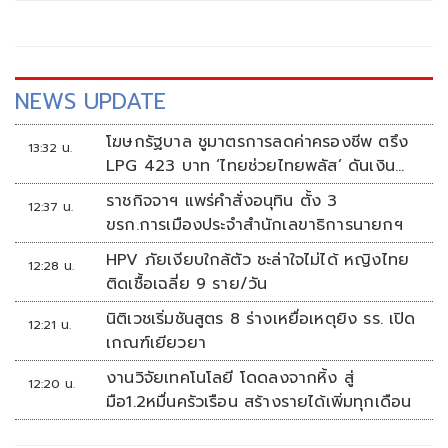
NEWS UPDATE
โฆษกรัฐบาล ชูมาตรการลดค่าครองชีพ ตรึง
13:32 น.
LPG 423 บาท ‘ไทยช่วยไทยพลัส’ ดันเงิน
หมุนแสนล้าน
ราชกิจจาฯ แพร่คำสั่งอนุทิน ตั้ง 3
12:37 น.
ขรก.การเมืองประจำสำนักเลขาธิการนายกฯ
HPV ภัยเงียบใกล้ตัว ชะล่าใจไม่ได้ หญิงไทย
12:28 น.
ติดเชื้อเฉลี่ย 9 ราย/วัน
นิติเวชเริ่มชันสูตร 8 ร่างเหยื่อเหตุยิง รร. เปิด
12:21 น.
เกณฑ์เยียวยา
งานวิจัยเทคโนโลยี โดดลงจากหิ้ง สู่
12:20 น.
มือ1.2หมื่นครัวเรือน สร้างรายได้เพิ่มทุกเดือน