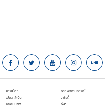
การเมือง
กรองสถานการณ์
เปลว สีเงิน
วาไรตี้
คอลัมนิสต์
กีฬา