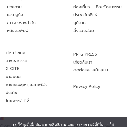
บทความ
ท่องเที่ยว – ศิลปวัฒนธรรม
เศรษฐกิจ
ประชาสัมพันธ์
ข่าวพระราชสำนัก
ภูมิภาค
หนังสือพิมพ์
สิ่งแวดล้อม
ต่างประเทศ
PR & PRESS
อาชญากรรม
เกี่ยวกับเรา
X-CITE
ติดต่อและ สนับสนุน
ยานยนต์
สาธารณสุข-คุณภาพชีวิต
Privacy Policy
บันเทิง
ไทยโพสต์ ทีวี
เราใช้คุกกี้เพื่อพัฒนาประสิทธิภาพ และประสบการณ์ที่ดีในการใช้
Copyright© thaipost.net, All rights reserved.,