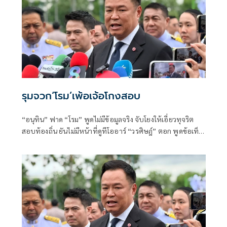
รุมจวก‘โรม’เพ้อเจ้อโกงสอบ
“อนุทิน” ฟาด “โรม” พูดไม่มีข้อมูลจริง จับโยงให้เอี่ยวทุจริต
สอบท้องถิ่น ยันไม่มีหน้าที่ดูทีโออาร์ “วรศิษฎ์” ตอก พูดข้อเท็จ
จริงไม่ครบ