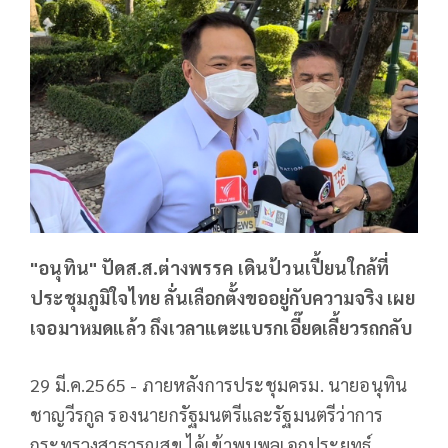
"อนุทิน" ปัดส.ส.ต่างพรรค เดินป้วนเปี้ยนใกล้ที่
ประชุมภูมิใจไทย ลั่นเลือกตั้งขออยู่กับความจริง เผย
เจอมาหมดแล้ว ถึงเวลาแตะแบรกเอี๊ยดเลี้ยวรถกลับ
29 มี.ค.2565 - ภายหลังการประชุมครม. นายอนุทิน
ชาญวีรกูล รองนายกรัฐมนตรีและรัฐมนตรีว่าการ
กระทรวงสาธารณสุข ได้เข้าพบพลเอกประยุทธ์