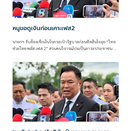
หนูขอดูเงินก่อนเคาะเฟส2
นายกฯ รับต้องเช็กเงินในกระเป๋ารัฐบาลก่อนตัดสินใจลุย “ไทย
ช่วยไทยพลัส เฟส 2” สวนคนวิจารณ์ปมเป็นภาระประชาชน ชี้
การค้า-จีดีพีพุ่งไม่พูดถึง “ศุภจี” รอถก “เอกนิติ” ดันไทยเที่ยว
ไทยพลัสหรือไม่