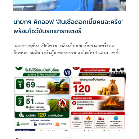
นายกฯ คิกออฟ 'สินเชื่อดอกเบี้ยคนละครึ่ง'
พร้อมโชว์ขับรถแทรกเตอร์
'นายกฯอนุทิน' เปิดโครงการสินเชื่อดอกเบี้ยคนละครึ่ง ลด
ต้นทุนการผลิต วงเงินกู้เกษตรกรรายละไม่เกิน 1 แสนบาท ย้ำรัฐ
มุ่งช่วยคนไทย ก่อนโชว์ขับรถแทรกเตอร์ไฟฟ้า