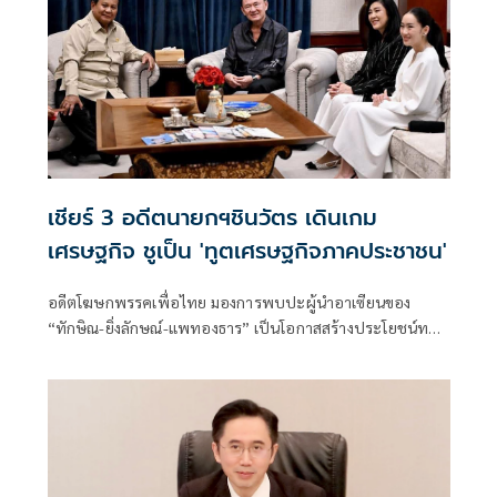
เชียร์ 3 อดีตนายกฯชินวัตร เดินเกม
เศรษฐกิจ ชูเป็น 'ทูตเศรษฐกิจภาคประชาชน'
อดีตโฆษกพรรคเพื่อไทย มองการพบปะผู้นำอาเซียนของ
“ทักษิณ-ยิ่งลักษณ์-แพทองธาร” เป็นโอกาสสร้างประโยชน์ทาง
เศรษฐกิจ ย้ำไม่ใช่การวัดพลังการเมือง แต่เป็นการใช้คอนเน
กชันส่วนตัวช่วยเปิดตลาดใหม่ ดึงการลงทุน พร้อมวอนกลุ่มที่
จับตาเลิกมองด้วยอคติ หันมามองผลลัพธ์ต่อประชาชน