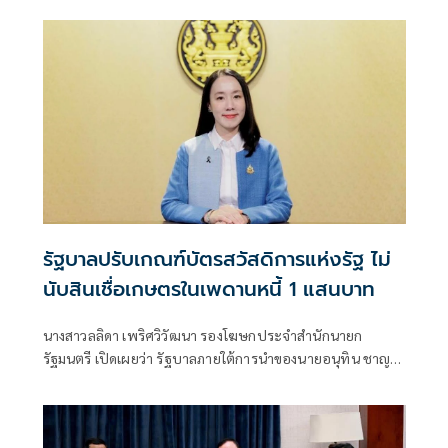
รัฐบาลปรับเกณฑ์บัตรสวัสดิการแห่งรัฐ ไม่
นับสินเชื่อเกษตรในเพดานหนี้ 1 แสนบาท
นางสาวลลิดา เพริศวิวัฒนา รองโฆษกประจำสำนักนายก
รัฐมนตรี เปิดเผยว่า รัฐบาลภายใต้การนำของนายอนุทิน ชาญวีร
กูล นายกรัฐมนตรี เดินหน้าดูแลผู้มีรายได้น้อยและเกษตรกร
อย่างต่อเนื่อง โดยคณะรัฐมนตรีได้เห็นชอบการปรับปรุงหลัก
เกณฑ์โครงการลงทะเบียนเพื่อสวัสดิการแห่งรัฐ ปี 2569