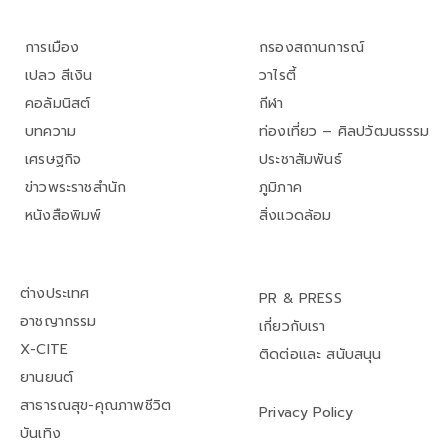
การเมือง
กรองสถานการณ์
เปลว สีเงิน
วาไรตี้
คอลัมนิสต์
กีฬา
บทความ
ท่องเที่ยว – ศิลปวัฒนธรรม
เศรษฐกิจ
ประชาสัมพันธ์
ข่าวพระราชสำนัก
ภูมิภาค
หนังสือพิมพ์
สิ่งแวดล้อม
ต่างประเทศ
PR & PRESS
อาชญากรรม
เกี่ยวกับเรา
X-CITE
ติดต่อและ สนับสนุน
ยานยนต์
สาธารณสุข-คุณภาพชีวิต
Privacy Policy
บันเทิง