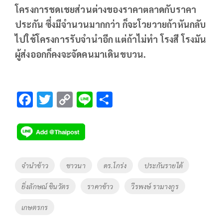
โครงการชดเชยส่วนต่างของราคาตลาดกับราคา
ประกัน ซึ่งมีจำนวนมากกว่า ก็จะโวยวายถ้าหันกลับ
ไปใช้โครงการรับจำนำอีก แต่ถ้าไม่ทำ โรงสี โรงมัน
ผู้ส่งออกก็คงจะจัดคนมาเดินขบวน.
F
T
C
Li
S
ac
wi
o
n
h
e
tt
p
e
ar
b
er
y
e
o
Li
Tags
จำนำข้าว
ชาวนา
ดร.โกร่ง
ประกันรายได้
o
n
ยิ่งลักษณ์ ชินวัตร
ราคาข้าว
วีรพงษ์ รามางกูร
k
k
เกษตรกร