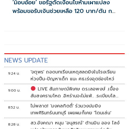
‘ม็อบอ้อย’ ขอรัฐตัดเงื่อนไขห้ามเผาแปลง
พร้อมขอรับเงินช่วยเหลือ 120 บาท/ตัน กระ
ทรวงฯ ชี้เสี่ยงกระทบเป้าหมายลด PM2.5
NEWS UPDATE
'จตุพร' ถอดบทเรียนเหตุสลดยิงในโรงเรียน
9:24 น.
ห่วงปืน-ปัญหาเด็ก แนะ ศธ.เร่งอุดช่องโหว่
LIVE สัมภาษณ์พิเศษ ดร.เลอพงษ์ .เบื้อง
9:00 น.
ลับสงครามโหด .อิหร่านจะไม่แพ้.. .ระเบียบโลก
ใหม่ในตะวันออกกลาง…. | อิสรภาพแห่งความ
ไม่พลาด! 'มงคลกิตติ์' ร่วมวงปมยิง
8:52 น.
คิด กับ..สำราญ รอดเพชร
เทพศิรินทร์นนทบุรี เผยผมก็เคย 'โดนเล่น'
สว.อังคณา หนุน 'อนุสรณ์' ต้านมิน ออง ไลง์
8:28 น.