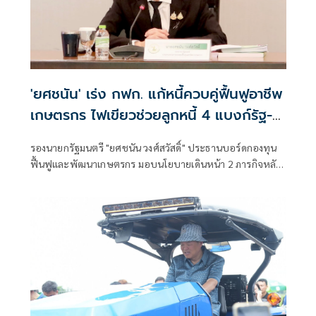
'ยศชนัน' เร่ง กฟก. แก้หนี้ควบคู่ฟื้นฟูอาชีพ
เกษตรกร ไฟเขียวช่วยลูกหนี้ 4 แบงก์รัฐ-
ซื้อที่ดินคืน 228 ไร่
รองนายกรัฐมนตรี "ยศชนัน วงศ์สวัสดิ์" ประธานบอร์ดกองทุน
ฟื้นฟูและพัฒนาเกษตรกร มอบนโยบายเดินหน้า 2 ภารกิจหลัก
แก้ปัญหาหนี้ควบคู่การฟื้นฟูอาชีพเกษตรกร พร้อมเห็นชอบ
โครงการช่วยเหลือลูกหนี้ธ