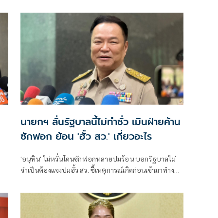
้ำ
และกิจการโทรคมนาคมแห่งชาติ (กสทช.) กรณีขาด
คุณสมบัติ
นายกฯ ลั่นรัฐบาลนี้ไม่ทำชั่ว เมินฝ่ายค้าน
ซักฟอก ย้อน 'ฮั้ว สว.' เกี่ยวอะไร
'อนุทิน' ไม่หวั่นโดนซักฟอกหลายปมร้อน บอกรัฐบาลไม่
จำเป็นต้องแจงปมฮั้ว สว. ชี้เหตุการณ์เกิดก่อนเข้ามาทำงาน
ุค
ส่วนทุจริตสอบท้องถิ่นทำเต็มที่ เรื่องจบแล้ว ยันไม่ต้องมี
องครักษ์พิทักษ์