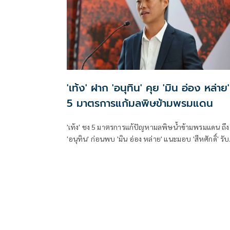
'เท้ง' ฝาก 'อนุทิน' คุย 'มิน อ่อง หล่าย'
5 มาตรการแก้มลพิษข้ามพรมแดน
'เท้ง' ชง 5 มาตรการแก้ปัญหามลพิษน้ำข้ามพรมแดน ถึง
'อนุทิน' ก่อนพบ 'มิน อ่อง หล่าย' แนะมอบ 'สีหศักดิ์' รับ
ชอบหลัก ฝ่ายค้านติดตามความคืบหน้าทุกไตรมาส