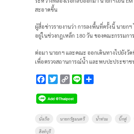
ระหว่างที่ล่องเรือกลับออกมา นายกฯโยน EM 
สะอาดขึ้น
ผู้สื่อข่าวรายงานว่า การลงพื้นที่ครั้งนี้ นาย
อยู่ในช่วงกฎเหล็ก 180 วัน ของคณะกรรมการก
ต่อมา นายกฯ และคณะ ออกเดินทางไปยังวัดพิก
เพื่อตรวจสถานการณ์น้ำ และพบปะประชาช
F
T
C
Li
S
ac
wi
o
n
h
e
tt
p
e
ar
b
er
y
e
o
Li
Tags
นั่งเรือ
นายกรัฐมนตรี
น้ำท่วม
บิ๊กตู่
o
n
สิงห์บุรี