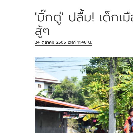
'บิ๊กตู่' ปลื้ม! เด็ก
สู้ๆ
24 ตุลาคม 2565 เวลา 11:48 น.