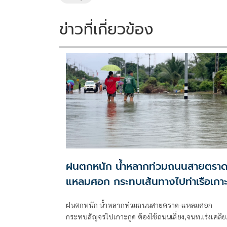
k
k
ข่าวที่เกี่ยวข้อง
ฝนตกหนัก น้ำหลากท่วมถนนสายตราด
แหลมศอก กระทบเส้นทางไปท่าเรือเกา
กูด
ฝนตกหนัก น้ำหลากท่วมถนนสายตราด-แหลมศอก
กระทบสัญจรไปเกาะกูด ต้องใช้ถนนเลี่ยง,จนท.เร่งเคลียร