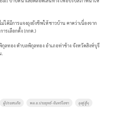
ball บำบัดน้ำเสียตลอดเส้นทาง เพื่อปรับสภาพน้ำให้
กฯ ไม่ได้มีการแจงถุงยังชีพให้ชาวบ้าน คาดว่าเนื่องจาก
ารเลือกตั้ง (กกต.)
ุลทอง ตำบลพิกุลทอง อำเภอท่าช้าง จังหวัดสิงห์บุรี
น.
ผู้ประสบภัย
พล.อ.ประยุทธ์-จันทร์โอชา
ลุงตู่สู้ๆ