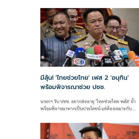
เศษไม้อุดตันท่อ ชาวบ้านห้วงน้ำขาววอน เร่งแก้ไข หลังน
ท่วมซ้ำซาก
มีลุ้น! 'ไทยช่วยไทย' เฟส 2 'อนุทิน'
พร้อมพิจารณาช่วย ปชช.
นายกฯ รับ ปชช. อยากต่ออายุ 'ไทยช่วยไทย พลัส' ย้ำ
พร้อมพิจารณาหากเป็นประโยชน์ แต่ต้องเหมาะกับ
สถานการณ์ ยันรัฐบาลมีเวลาอีก 3 ปี พิสูจน์ผลงาน แจงล
ขาสั้นเดินตลาด 'ก็ลมมันเย็น'