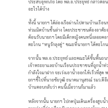
ประสบอุทกภัย โดย พล.อ.ประยุทธ์ กล่าวตอน
อะไรได้บ้าง
ทั้งนี้ นายกฯ ได้ล่องเรือผ่านไปตามบ้านเรือน
ท่วมมิดบ้านชั้นล่าง โดยประชาชนต้องอาศัยอ
ต้อนรับนายกฯ โดยมีเด็กหญิงคนหนึ่งลอยคอพร
ตะโกน “หนูรักลุงตู่” ขณะที่นายกฯ ได้ตะโ
จากนั้น พล.อ.ประยุทธ์ และคณะได้ขึ้นพื้นถนน 
เจ้าพระยาและบ้านเรือนประชาชนที่ถูกน้ำท่
กำลังใจมาฝาก จะเร่งเอาน้ำออกให้เร็วที่สุด 
ยกฯชี้ไปที่นายชัยวุฒิ ธนาคมานุสรณ์ รมว.ดีอ
บ้านตอบกลับว่า คนนี้เมื่อวานก็มาแล้ว
หลังจากนั้น นายกฯ ไปกดปุ่มเดินเครื่องสูบน้ำ 