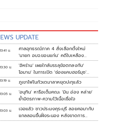
EWS UPDATE
ศาลอุทธรณ์ภาค 4 สั่งเลือกตั้งใหม่
13:41 น.
'นายก อบจ.ขอนแก่น' คดีใบเหลือง
'วัฒนา ช่างเหลา'
'อิหร่าน' เผยใกล้บรรลุข้อตกลงกับ'
13:30 น.
โอมาน' ในการเปิด 'ช่องแคบฮอร์มุซ'
แล้ว แต่การเปิดขึ้นอยู่กับสหรัฐฯ
13:19 น.
ภูเขาไฟในกัวเตมาลาหยุดปะทุแล้ว
'อนุทิน' หารือเต็มคณะ 'มิน อ่อง หล่าย'
13:05 น.
ย้ำมิตรภาพ-ความไว้เนื้อเชื่อใจ
เจอแล้ว ชาวประมงคุระบุรี ลอยคอมากับ
13:03 น.
แกลลอนขึ้นฝั่งระนอง หลังขาดการ
ติดต่อหลายวัน