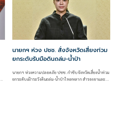
นายกฯ ห่วง ปชช. สั่งจังหวัดเสี่ยงท่วม
ยกระดับรับมือดินถล่ม-น้ำป่า
นายกฯ ห่วงความปลอดภัย ปชช. กำชับจังหวัดเสี่ยงน้ำท่วม
ผิด
ยกระดับเฝ้าระวังดินถล่ม-น้ำป่าไหลหลาก สำรองยาและ
เวชภัณฑ์ไม่น้อยกว่า 72 ชม. ดูแลผู้ป่วยกลุ่มเปราะบางใกล้
ชิด