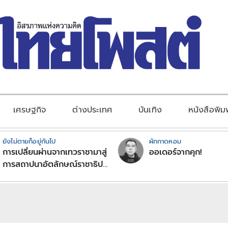
เศรษฐกิจ
ต่างประเทศ
บันเทิง
หนังสือพิม
ยังไม่ตายก็อยู่กันไป
ผักกาดหอม
การเปลี่ยนผ่านจากเทวราชามาสู่
ออเดอร์จากคุก!
การสถาปนาอัตลักษณ์ราชาธิป
ไตยแบบพุทธศาสนาในพระไตร
ปิฏก : สามัญผลสูตรในฐานะ
ทฤษฎีขีดจำกัดของอำนาจรัฐ
เหนือแรงงานและทรัพย์สิน