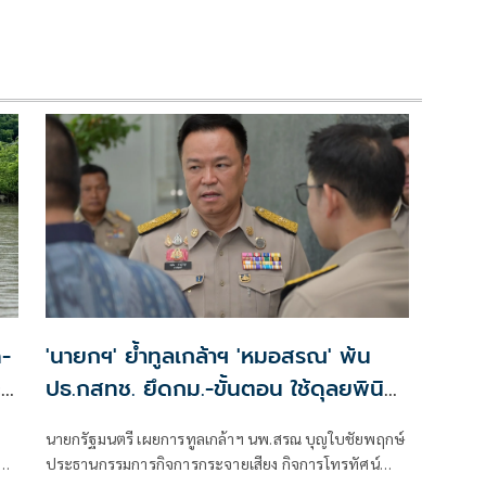
-
'นายกฯ' ย้ำทูลเกล้าฯ 'หมอสรณ' พ้น
ะ
ปธ.กสทช. ยึดกม.-ขั้นตอน ใช้ดุลยพินิจ
ไม่ได้
นายกรัฐมนตรี เผยการทูลเกล้าฯ นพ.สรณ บุญใบชัยพฤกษ์
์
ประธานกรรมการกิจการกระจายเสียง กิจการโทรทัศน์