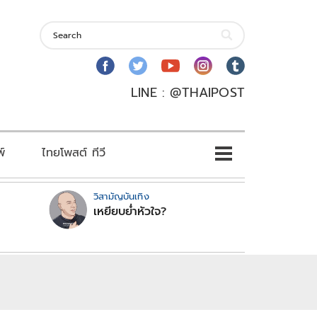
LINE : @THAIPOST
พ์
ไทยโพสต์ ทีวี
วิสามัญบันเทิง
เหยียบย่ำหัวใจ?