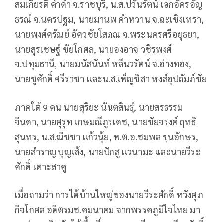
สมเกียรติ คำดำ จ.ราชบุรี, น.ส.ปวันรัตน์ เอกอัครอัญ
ธรณ์ จ.นครปฐม, นายมานพ คำหวาน จ.ฉะเชิงเทรา,
นายพงศ์ศรัณย์ อัศวชัยโสภณ จ.พระนครศรีอยุธยา,
นายสุรเชษฐ์ ชัยโกศล, นายองอาจ วชิรพงศ์
จ.ปทุมธานี, นายมนัสนันท์ หลีนวรัตน์ จ.อ่างทอง,
นายชูศักดิ์ ศรีราชา และน.ส.เพ็ญชิสา หงส์อุปถัมภ์ชัย
ภาคใต้ 9 คน นายสุริยะ นันตสินธุ์, นายสรธรรม
จินดา, นายศุรุท เกษมณีภูรเดช, นายชัยจรงค์ ฤทธิ
สุนทร, น.ส.ณิชชา แก้วนุ้ย, พ.ต.อ.ชมพล ขุนอักษร,
นายสำราญ บุญเส้ง, นายปักสู แวนามะ และนายวีระ
ศักดิ์ เตาะสาคู
เมื่อถามว่า การได้บ้านใหญ่ของนายวีระศักดิ์ หวังศุภ
กิจโกศล อดีตรมช.คมนาคม จากพรรคภูมิใจไทย มา