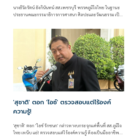
รู้ สร้างเครือข่ายมวยไทยให้ยั่งยืนในระดับ
นางธิวัลรัตน์ อังกินันทน์ สส.เพชรบุรี พรรคภูมิใจไทย ในฐานะ
นานาชาติ
ประธานคณะกรรมาธิการการศาสนา ศิลปะและวัฒนธรรม เป็น
ประธานเปิดโครงการสัมมนามวยไทยนานาชาติ ประจำปี 2569
ณ โรงเรียนราชประชานุเคราะห์ 47 จังหวัดเพชรบุรี ร่วมกับ
สมาคมสยามยุทธกีฬาพื้นเมืองไทย ตลอดจนทุกภาคส่วน ที่ร่วม
แรงร่วมใจจัดเวทีแห่งการเรียนรู้ เพื่อแลกเปลี่ยนองค์ความรู้และ
สร้างเครือข่ายมวยไทยในระดับนานาชาติ
'สุชาติ' ตอก 'ไอซ์' ตรวจสอบแต่ไร้องค์
ความรู้!
'สุชาติ' ตอก 'ไอซ์ รักชนก' กล่าวหางบกระจุกแค่พื้นที่ สส.ภูมิใจ
ไทย เหน็บ แย่! ตรวจสอบแต่ไร้องค์ความรู้ ต้องเป็นมืออาชีพ