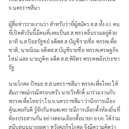
จ.นครราชสีมา
ผู้สื่อข่าวรายงานว่า สำหรับว่าที่ผู้สมัคร ส.ส.ทั้ง 61 คน
ที่เปิดตัววันนี้มีคนที่เคยเป็นส.ส.พรรคอื่นรวมอยู่ด้วย
อาทิ น.ส.ปิยะรัฐชย์ อดีตส.ส.บัญชีรายชื่อ พรรคเพื่อ
ชาติ, นายนิยม อดีตส.ส.บัญชีรายชื่อ พรรคเศรษฐกิจ
ใหม่ และ นายภูดิท อดีต ส.ส.พิจิตร พรรคพลังประชา
รัฐ
นายโกศล ปัทมะ ส.ส.นครราชสีมา พรรคเพื่อไทย ให้
สัมภาษณ์กรณีครอบครัว นายวีรศักดิ์ มาร่วมงานกับ
พรรคเพื่อไทยว่า ใน จ.นครราชสีมา ว่านักการเมือง
คุ้นเคยกันดี รู้จักกันหมดเพราะมีการเลือกตั้งท้องถิ่นที่
ต้องประสานกัน อย่างตอนเลือกตั้งนายก อบจ. ได้ร่วม
สนับสนุนนางยลดา หวังศุภกิจโกศล จึงมีความคิดว่า