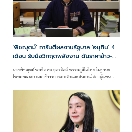
'พิชญุตม์' การันตีผลงานรัฐบาล 'อนุทิน' 4
เดือน รับมือวิกฤตพลังงาน ดันราคาข้าว-
ยาง-ปาล์ม พุ่งต่อเนื่อง พร้อมอัดมาตรการ
นายพิชญุตม์ พอจิต สส.อุตรดิตถ์ พรรคภูมิใจไทย ในฐานะ
ช่วยลดต้นทุน-ขยายตลาดโลก
โฆษกคณะกรรมมาธิการการเกษตรและสหกรณ์ สภาผู้แทน
ราษฎร กล่าวถึงสถานการณ์ราคาสินค้าเกษตร ว่า ภายหลัง
รัฐบาลภายใต้การนำของนายอนุทิน ชาญวีรกูล นายกรัฐมนตรี
เข้าบริหารประเทศ 4 เดือน สามารถรับมือกับวิกฤตพลังงาน
และสงครามตะวันออกกลางได้ดี ส่งผลให้ราคาสินค้าเกษตร
หลักปรับตัวสูงขึ้น