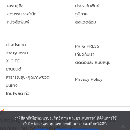
เศรษฐกิจ
ประชาสัมพันธ์
ข่าวพระราชสำนัก
ภูมิภาค
หนังสือพิมพ์
สิ่งแวดล้อม
ต่างประเทศ
PR & PRESS
อาชญากรรม
เกี่ยวกับเรา
X-CITE
ติดต่อและ สนับสนุน
ยานยนต์
สาธารณสุข-คุณภาพชีวิต
Privacy Policy
บันเทิง
ไทยโพสต์ ทีวี
เราใช้คุกกี้เพื่อพัฒนาประสิทธิภาพ และประสบการณ์ที่ดีในการใช้
Copyright© thaipost.net, All rights reserved.,
เว็บไซต์ของคุณ คุณสามารถศึกษารายละเอียดได้ที่นี่
ออกแบบเว็บ จัดทำเว็บไซต์โดย iDesign