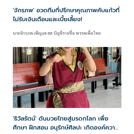
'จักรภพ' อวดทีมที่ปรึกษาคุณภาพคับแก้วที่
ไม่รับเงินเดือนและเบี้ยเลี้ยง!
นายจักรภพ เพ็ญแข สส.บัญชีรายชื่อ พรรคเพื่อไทย
'ธิวัลรัตน์' ดันมวยไทยสู่มรดกโลก เพื่อ
ศึกษา ฝึกสอน อนุรักษ์ศิลปะ เกิดองค์ความ