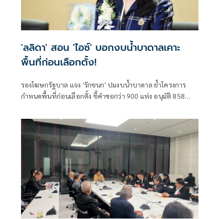
'ลลิดา' สอน 'ไอซ์' บอกงบน้ำบาดาลเคาะ
พื้นที่ก่อนเลือกตั้ง!
รองโฆษกรัฐบาล แจง 'รักชนก' ปมงบน้ำบาดาล ย้ำโครงการ
กำหนดพื้นที่ก่อนเลือกตั้ง ชี้คำขอกว่า 900 แห่ง อนุมัติ 858
แห่งตามหลักเกณฑ์ ไม่ใช่จัดสรรตามการเมือง