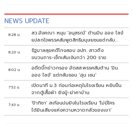
NEWS UPDATE
สว.อังคณา หนุน 'อนุสรณ์' ต้านมิน ออง ไลง์
8:28 น.
แปลกใจพรรคส้มพูดสิทธิมนุษยชนแต่กลับ
เงียบ
รัฐบาลลุยคดีโกงสอบ อปท. สาวถึง
8:20 น.
ขบวนการ-เช็กเส้นเงินกว่า 200 ราย
อดีตบิ๊กข่าวกรอง อัดสส.พรรคส้มต้าน 'มิน
8:02 น.
ออง ไลง์' แต่กลับชอบ 'ฮุน เซน'
เปิดนาที ม.3 ก่อนก่อเหตุในโรงเรียน หยิบปืน
7:52 น.
จากตู้เสื้อผ้า ยิงปู่-ย่าคาบ้าน
'ป้าทิชา' สะท้อนปมยิงในโรงเรียน 'ไม่มีใคร
7:43 น.
ได้ยินเสียงแห่งความหวาดกลัวของเขา'