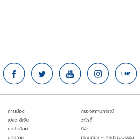
การเมือง
กรองสถานการณ์
เปลว สีเงิน
วาไรตี้
คอลัมนิสต์
กีฬา
บทความ
ท่องเที่ยว – ศิลปวัฒนธรรม