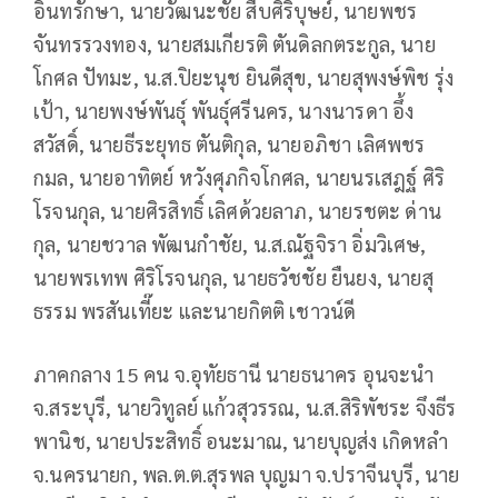
อินทรักษา, นายวัฒนะชัย สืบศิริบุษย์, นายพชร
จันทรรวงทอง, นายสมเกียรติ ตันดิลกตระกูล, นาย
โกศล ปัทมะ, น.ส.ปิยะนุช ยินดีสุข, นายสุพงษ์พิช รุ่ง
เป้า, นายพงษ์พันธุ์ พันธุ์ศรีนคร, นางนารดา อึ้ง
สวัสดิ์, นายธีระยุทธ ตันติกุล, นายอภิชา เลิศพชร
กมล, นายอาทิตย์ หวังศุภกิจโกศล, นายนรเสฎฐ์ ศิริ
โรจนกุล, นายศิรสิทธิ์ เลิศด้วยลาภ, นายรชตะ ด่าน
กุล, นายชวาล พัฒนกำชัย, น.ส.ณัฐจิรา อิ่มวิเศษ,
นายพรเทพ ศิริโรจนกุล, นายธวัชชัย ยืนยง, นายสุ
ธรรม พรสันเที๊ยะ และนายกิตติ เชาวน์ดี
ภาคกลาง 15 คน จ.อุทัยธานี นายธนาคร อุนจะนำ
จ.สระบุรี, นายวิทูลย์ แก้วสุวรรณ, น.ส.สิริพัชระ จึงธีร
พานิช, นายประสิทธิ์ อนะมาณ, นายบุญส่ง เกิดหลำ
จ.นครนายก, พล.ต.ต.สุรพล บุญมา จ.ปราจีนบุรี, นาย