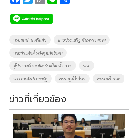
ac
wi
o
n
h
e
tt
p
e
ar
b
er
y
e
o
Li
Tags
นพ.ชลน่าน ศรีแก้ว
นายประเสริฐ จันทรรวงทอง
o
n
นายวีระศักดิ์ หวังศุภกิจโกศล
k
k
ผู้ประสงค์ลงสมัครรับเลือกตั้ง ส.ส.
พท.
พรรคพลังประชารัฐ
พรรคภูมิใจไทย
พรรคเพื่อไทย
ข่าวที่เกี่ยวข้อง