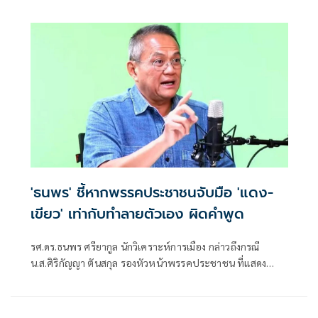
กว่านี้ โอ่รักษาผลประโยชน์สูงสุดในหน่วยงานที่ตัวเองรับผิด
ชอบ
'ธนพร' ชี้หากพรรคประชาชนจับมือ 'แดง-
เขียว' เท่ากับทำลายตัวเอง ผิดคำพูด
รศ.ดร.ธนพร ศรียากูล นักวิเคราะห์การเมือง กล่าวถึงกรณี
น.ส.ศิริกัญญา ตันสกุล รองหัวหน้าพรรคประชาชน ที่แสดง
ความเห็นว่าหากเกิดการจัดตั้งรัฐบาลระหว่างพรรคเพื่อไทยกับ
พรรคภูมิใจไทย ก็จำเป็นต้องพูดคุยกับพรรคประชาชนด้วยว่า