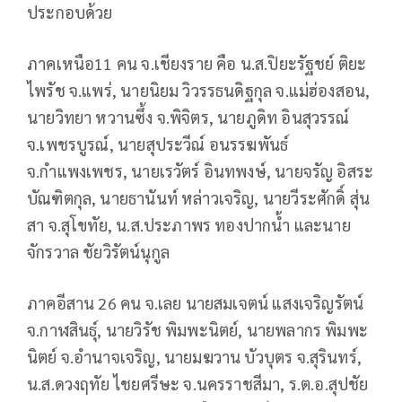
ประกอบด้วย
ภาคเหนือ11 คน จ.เชียงราย คือ น.ส.ปิยะรัฐชย์ ติยะ
ไพรัช จ.แพร่, นายนิยม วิวรรธนดิฐกุล จ.แม่ฮ่องสอน,
นายวิทยา หวานซึ้ง จ.พิจิตร, นายภูดิท อินสุวรรณ์
จ.เพชรบูรณ์, นายสุประวีณ์ อนรรฆพันธ์
จ.กำแพงเพชร, นายเรวัตร์ อินทพงษ์, นายจรัญ อิสระ
บัณฑิตกุล, นายธานันท์ หล่าวเจริญ, นายวีระศักดิ์ สุ่น
สา จ.สุโขทัย, น.ส.ประภาพร ทองปากน้ำ และนาย
จักรวาล ชัยวิรัตน์นุกูล
ภาคอีสาน 26 คน จ.เลย นายสมเจตน์ แสงเจริญรัตน์
จ.กาฬสินธุ์, นายวิรัช พิมพะนิตย์, นายพลากร พิมพะ
นิตย์ จ.อำนาจเจริญ, นายมฆวาน บัวบุตร จ.สุรินทร์,
น.ส.ดวงฤทัย ไชยศรีษะ จ.นครราชสีมา, ร.ต.อ.สุปชัย