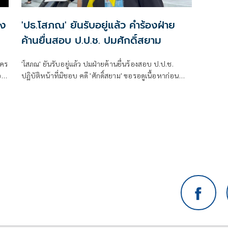
าง
'ปธ.โสภณ' ยันรับอยู่แล้ว คำร้องฝ่าย
ค้านยื่นสอบ ป.ป.ช. ปมศักดิ์สยาม
นคร
'โสภณ' ยันรับอยู่แล้ว ปมฝ่ายค้านยื่นร้องสอบ ป.ป.ช.
ู้
ปฏิบัติหน้าที่มิชอบ คดี 'ศักดิ์สยาม' ขอรอดูเนื้อหาก่อน
แจงปมร่างแก้ไขรัฐธรรมนูญให้ทุกฝ่ายหันหน้าคุยกัน ชี้
ประธานมีหน้าที่บรรจุวาระ