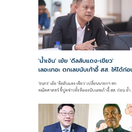
'น้ำเงิน' เย้ย 'ดีลลับแดง-เขียว'
เลอะเทอะ ตกเลขนับเก้าอี้ สส. ให้ได้ก่อ
'ธนกร' เย้ย 'ดีลลับแดง-เขียว' เปลี่ยนนายกฯ ตก
คณิตศาสตร์ ชี้ปูดข่าวทั้งทีลองนับเลขเก้าอี้ สส. ก่อน ย้ำ
พรรคร่วมรัฐบาลยังแน่นปึ้ก