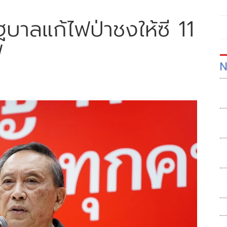
ฐบาลแก้ไฟป่าชงให้ซี 11
ฟ
N