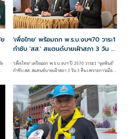
ัย
'เพื่อไทย' พร้อมถก พ.ร.บ.งบฯ70 วาระ1
กำชับ 'สส.' สแตนด์บายเฝ้าสภา 3 วัน 3
คืน
ัย
‘เพื่อไทย’ เตรียมถก พ.ร.บ.งบฯ ปี 2570 วาระ1 ‘จุลพันธ์’
ทย
กำชับ สส. สแตนด์บายเฝ้าสภา 3 วัน 3 คืน เพราะการเมือง
ไม่มีอะไรแน่นอน ยินดีฝ่ายค้านเตรียมชำแหละ ถือเป็น
ประโยชน์ช่วยรีดไขมันของงบแผ่นดิน