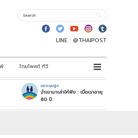
LINE : @THAIPOST
พ์
ไทยโพสต์ ทีวี
มองมุมสูง
จำเขามาเล่าให้ฟัง : เมื่อเราอายุ
80 ปี