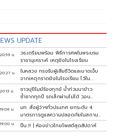
EWS UPDATE
วธ.เตรียมพร้อม พิธีการศพในพระบรม
20:59 น.
ราชานุเคราะห์ เหตุยิงในโรงเรียน
ในหลวง ทรงรับผู้เสียชีวิตและบาดเจ็บ
20:27 น.
จากเหตุกราดยิงในโรงเรียน ไว้ใน
พระบรมราชานุเคราะห์
ชาวบุรีรัมย์ร้องทุกข์ น้ำท่วมนาข้าว
20:13 น.
ซ้ำซากทุกปี รถเล็กผ่านไม่ได้ วอน
หน่วยงานเร่งแก้ไข
มท. สั่งผู้ว่าฯทั่วประเทศ ยกระดับ 4
19:06 น.
มาตรการดูแลความปลอดภัยในสถาน
ศึกษา
19:00 น.
ปืน..!! | ห้องข่าวไทยโพสต์สุดสัปดาห์