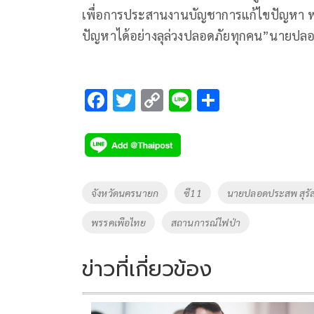
เพื่อการประสานงานบัญชาการแก้ไขปัญหา พรรค
ปัญหาได้อย่างลุล่วงปลอดภัยทุกคน”นายปล
F
T
C
Li
S
ac
wi
o
n
h
e
tt
p
e
ar
b
er
y
e
o
Li
Tags
จังหวัดนครนายก
ซี11
นายปลอดประสพ สุรัส
o
n
พรรคเพือไทย
สถานการณ์ไฟป่า
k
k
ข่าวที่เกี่ยวข้อง