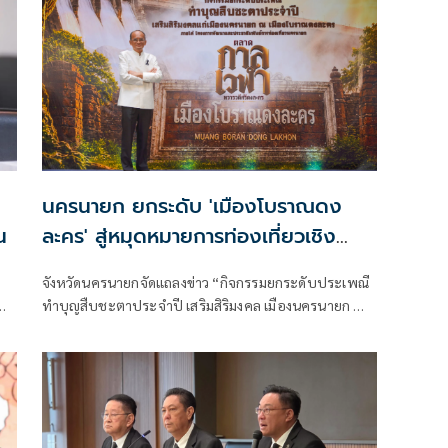
นครนายก ยกระดับ 'เมืองโบราณดง
น
ละคร' สู่หมุดหมายการท่องเที่ยวเชิง
วัฒนธรรม ชู Soft Power สร้าง
จังหวัดนครนายกจัดแถลงข่าว “กิจกรรมยกระดับประเพณี
เศรษฐกิจฐานรากและรายได้สู่ชุมชน
ทำบุญสืบชะตาประจำปี เสริมสิริมงคล เมืองนครนายก ณ
เมืองโบราณดงละคร” ภายใต้โครงการพัฒนาและ
ประชาสัมพันธ์การท่องเที่ยวนครนายก เพื่อยกระดับ
ประเพณีท้องถิ่นอันทรงคุณค่าให้เป็นกิจกรรมท่องเที่ยว
เชิงวัฒนธรรม เชื่อมโยงประวัติศาสตร์ ความเชื่อ อัตลักษณ์
และวิถีชุมชน สร้างประสบการณ์ใหม่แก่นักท่องเที่ยว
พร้อมขับเคลื่อนเศรษฐกิจฐานรากอย่างยั่งยืน