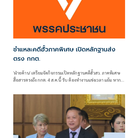
ชำแหละคดีฮั้วภาคพิเศษ เปิดหลักฐานส่ง
ตรง กกต.
'ฝ่ายค้าน' เตรียมจัดกิจกรรมเปิดหลักฐานคดีฮั้วสว. ภาคพิเศษ
สื่อสารตรงถึง กกต. 4 ส.ค.นี้ รับ ต้องทำงานแข่งเวลา แย้ม หาก
ยกคำร้องทั้งหมด-ตัดตอนบางรายส่งศาล ต้องดูเข้าข่ายละเว้น
การปฏิบัติหน้าที่หรือไม่