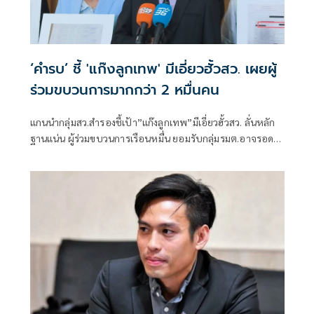
‘คำรบ’ ชี้ 'แก๊งลูกเทพ' มีเอี่ยวฮั้วสว. เผยผู้
ร่วมขบวนการมากกว่า 2 หมื่นคน
แกนนำกลุ่มสว.สำรองชี้เป้า”แก๊งลูกเทพ”มีเอี่ยวฮั้วสว. ลั่นหลัก
ฐานแน่น ผู้ร่วมขบวนการเรือนหมื่น ยอมรับกลุ่มรมต.อาจรอด
เพราะคดีอาญา หลักฐานต้องชัดสิ้นข้อสงสัย เตือนกกต.หากไม่
ส่งศาลฎีกาสอย 138 สว.โดนร้องเอาผิดติดคุก!