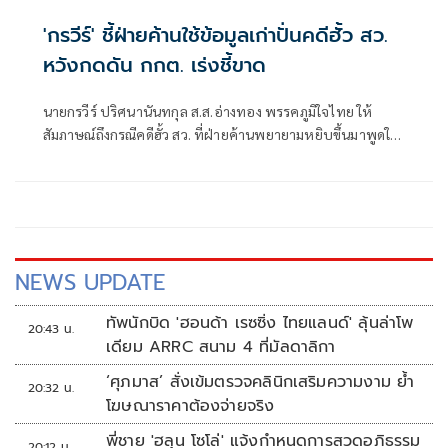
'กรวีร์' ชี้ฝ่ายค้านใช้ข้อมูลเก่าปั่นคดีฮั้ว สว.
หวังกดดัน กกต. เร่งชี้ขาด
นายกรวีร์ ปริศนานันทกุล ส.ส.อ่างทอง พรรคภูมิใจไทย ให้
สัมภาษณ์ถึงกรณีคดีฮั้ว สว. ที่ฝ่ายค้านพยายามหยิบขึ้นมาพูดใน
ช่วงนี้ มองว่าจะไปถึงขั้นการยุบพรรคหรือไม่ นายกรวีร์ กล่าวว่า
ไม่ได้กังวล เพราะทั้งหมดอยู่ในขั้นตอนของ คณะกรรมการการ
เลือกตั้ง (กกต.)
NEWS UPDATE
ทัพนักบิด 'ฮอนด้า เรซซิ่ง ไทยแลนด์' ลุ้นล่าโพ
20:43 น.
เดียม ARRC สนาม 4 ที่มัลดาลิกา
‘ศุภมาส’ สั่งเข้มตรวจคลินิกเสริมความงาม ย้ำ
20:32 น.
โฆษณาราคาต้องจ่ายจริง
พี่ชาย 'ฮลุน โซโล่' แจ้งกำหนดการสวดอภิธรรม
20:12 น.