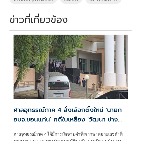
ข่าวที่เกี่ยวข้อง
ศาลอุทธรณ์ภาค 4 สั่งเลือกตั้งใหม่ 'นายก
อบจ.ขอนแก่น' คดีใบเหลือง 'วัฒนา ช่าง
เหลา'
ศาลอุทธรณ์ภาค 4 ได้มีการนัดอ่านคำพิพากษาหมายเลขดำที่
ลต.อบจ.1/2569 ระหว่าง กกต.ผู้ร้อง กับ นายวัฒนา ช่างเหลา