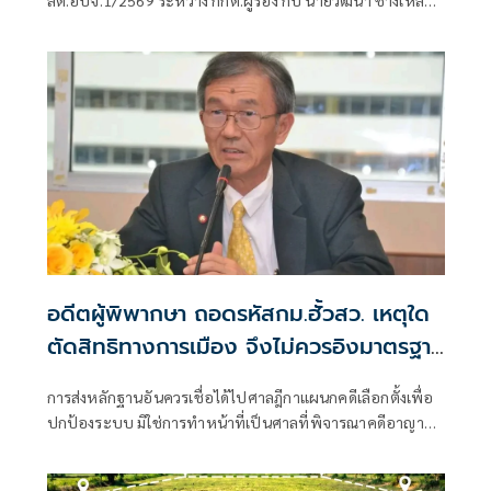
ผู้คัดค้าน เรื่อง พรบ.การเลือกตั้งสมาชิกสภาท้องถิ่นหรือผู้
บริหารท้องถิ่น (ขอให้มีการเลือกตั้ง นายก อบจ.ใหม่)
อดีตผู้พิพากษา ถอดรหัสกม.ฮั้วสว. เหตุใด
ตัดสิทธิทางการเมือง จึงไม่ควรอิงมาตรฐาน
เดียวกับคดีอาญา
การส่งหลักฐานอันควรเชื่อได้ไปศาลฎีกาแผนกคดีเลือกตั้งเพื่อ
ปกป้องระบบ มิใช่การทำหน้าที่เป็นศาลที่พิจารณาคดีอาญา
เพื่อลงโทษตัวบุคคล