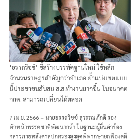
‘อรรถวิชช์’ ชี้สร้างบรรทัดฐานใหม่ ใช้หลัก
จำนวนราษฎรสำคัญกว่าอำเภอ ย้ำแบ่งเขตแบบ
นี้ประชาชนสับสน ส.ส.ทำงานยากขึ้น ในอนาคต
กกต. สามารถเปลี่ยนได้ตลอด
7 เม.ย. 2566 – นายอรรถวิชช์ สุวรรณภักดี รอง
หัวหน้าพรรคชาติพัฒนากล้า ในฐานะผู้ยื่นคำร้อง
กล่าวภายหลังศาลปกครองสูงสุดพิพากษายกฟ้องคดี