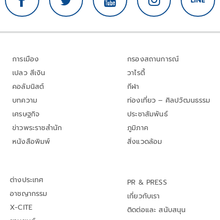
การเมือง
กรองสถานการณ์
เปลว สีเงิน
วาไรตี้
คอลัมนิสต์
กีฬา
บทความ
ท่องเที่ยว – ศิลปวัฒนธรรม
เศรษฐกิจ
ประชาสัมพันธ์
ข่าวพระราชสำนัก
ภูมิภาค
หนังสือพิมพ์
สิ่งแวดล้อม
ต่างประเทศ
PR & PRESS
อาชญากรรม
เกี่ยวกับเรา
X-CITE
ติดต่อและ สนับสนุน