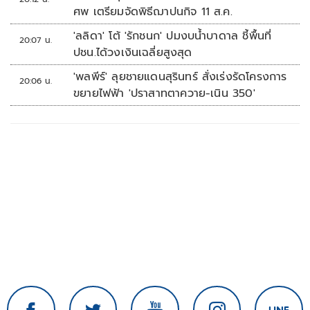
ศพ เตรียมจัดพิธีฌาปนกิจ 11 ส.ค.
'ลลิดา' โต้ 'รักชนก' ปมงบน้ำบาดาล ชี้พื้นที่
20:07 น.
ปชน.ได้วงเงินเฉลี่ยสูงสุด
'พลพีร์' ลุยชายแดนสุรินทร์ สั่งเร่งรัดโครงการ
20:06 น.
ขยายไฟฟ้า 'ปราสาทตาควาย-เนิน 350'