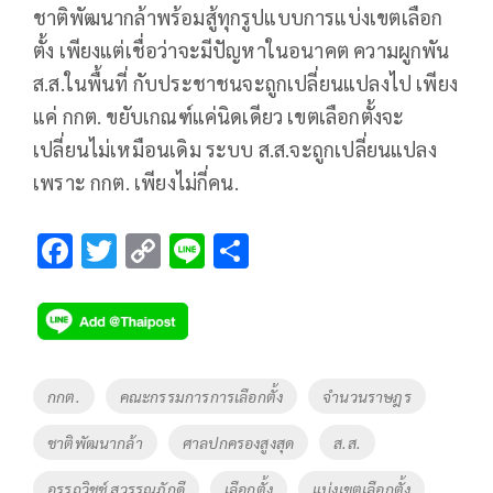
ชาติพัฒนากล้าพร้อมสู้ทุกรูปแบบการแบ่งเขตเลือก
ตั้ง เพียงแต่เชื่อว่าจะมีปัญหาในอนาคต ความผูกพัน
ส.ส.ในพื้นที่ กับประชาชนจะถูกเปลี่ยนแปลงไป เพียง
แค่ กกต. ขยับเกณฑ์แค่นิดเดียว เขตเลือกตั้งจะ
เปลี่ยนไม่เหมือนเดิม ระบบ ส.ส.จะถูกเปลี่ยนแปลง
เพราะ กกต. เพียงไม่กี่คน.
F
T
C
Li
S
ac
wi
o
n
h
e
tt
p
e
ar
b
er
y
e
o
Li
Tags
กกต.
คณะกรรมการการเลือกตั้ง
จำนวนราษฎร
o
n
ชาติพัฒนากล้า
ศาลปกครองสูงสุด
ส.ส.
k
k
อรรถวิชช์ สุวรรณภักดี
เลือกตั้ง
แบ่งเขตเลือกตั้ง