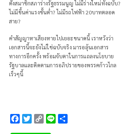
ตั้งสมาชิกสภาร่างรัฐธรรมนูญ ไม่มีร่างใหม่ทั้งฉบับ?
ไม่มีขึ้นค่าแรงขั้นต่ำ? ไม่มีรถไฟฟ้า 20บาทตลอด
สาย?
คำสัญญาหาเสียงหายไปเยอะขนาดนี้ เราหวังว่า
เอกสารนี้จะยังไม่ใช่ฉบับจริง มารอลุ้นเอกสาร
ทางการอีกครั้ง พร้อมจับตาในการแถลงนโยบาย
รัฐบาลและติดตามการอภิปรายของพรรคก้าวไกล
เร็วๆนี้
F
T
C
Li
S
ac
wi
o
n
h