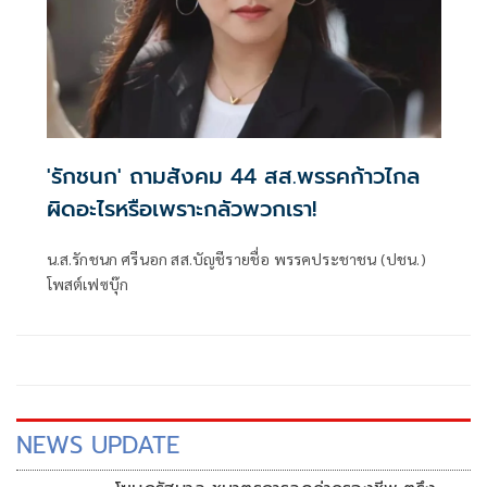
'รักชนก' ถามสังคม 44 สส.พรรคก้าวไกล
ผิดอะไรหรือเพราะกลัวพวกเรา!
น.ส.รักชนก ศรีนอก สส.บัญชีรายชื่อ พรรคประชาชน (ปชน.)
โพสต์เฟซบุ๊ก
NEWS UPDATE