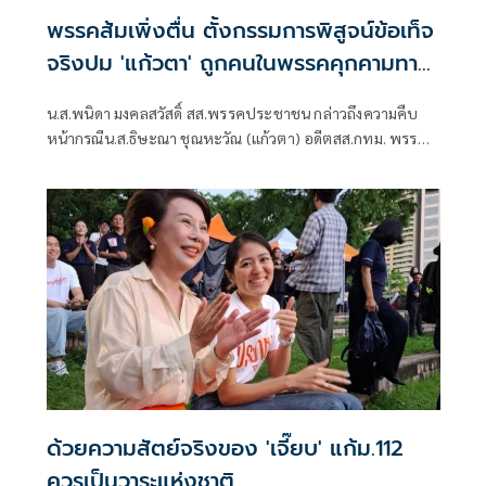
พรรคส้มเพิ่งตื่น ตั้งกรรมการพิสูจน์ข้อเท็จ
จริงปม 'แก้วตา' ถูกคนในพรรคคุกคามทาง
เพศ
น.ส.พนิดา มงคลสวัสดิ์ สส.พรรคประชาชน กล่าวถึงความคืบ
หน้ากรณีน.ส.ธิษะณา ชุณหะวัณ (แก้วตา) อดีตสส.กทม. พรรค
ประชาชน ถูกคุกคามทางเพศ ว่า ได้มีการตั้งคณะกรรมการโดย
ไม่มีผู้ที่มีส่วนเกี่ยวข้องกับสภาชุดที่ผ่านมาขึ้นมา เพื่อเปิดพื้นที่
ให้ผู้เสียหายรู้สึกสบายใจที่สุด วางใจที่สุด และปลอดภัยที่สุด
ด้วยความสัตย์จริงของ 'เจี๊ยบ' แก้ม.112
ควรเป็นวาระแห่งชาติ