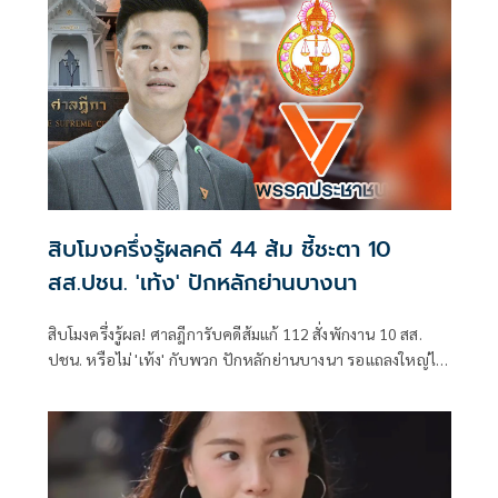
สิบโมงครึ่งรู้ผลคดี 44 ส้ม ชี้ชะตา 10
สส.ปชน. 'เท้ง' ปักหลักย่านบางนา
สิบโมงครึ่งรู้ผล! ศาลฎีการับคดีส้มแก้ 112 สั่งพักงาน 10 สส.
ปชน. หรือไม่ 'เท้ง' กับพวก ปักหลักย่านบางนา รอแถลงใหญ่ไฟ
กระพริบบ่ายสามครึ่ง คาดหากไม่รอด 'ต้น-วีระยุทธ' ขึ้นหัวหน้า
พรรค-ผู้นำฝ่ายค้าน