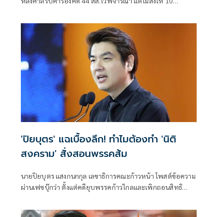
หลังศาลรับคำร้องคดี 44 สส.ไว้พิจารณา แต่ไม่สั่งให้ 10
สส.ปชน. หยุดปฏิบัติหน้าที่ ด้านทนายพรรคส้มจ่อหารือทีม
กฎหมาย-ตัวแทนพรรค
'ปิยบุตร' แฉเบื้องลึก! ทำไมต้องทำ 'นิติ
สงคราม' สั่งสอนพรรคส้ม
นายปิยบุตร แสงกนกกุล เลขาธิการคณะก้าวหน้า โพสต์ข้อความ
ผ่านเฟซบุ๊กว่า ตั้งแต่คดียุบพรรคก้าวไกลและเพิกถอนสิทธิ
สมัครรับเลือกตั้งกรรมการบริหารพรรค 10 ปี