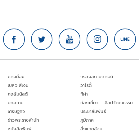
การเมือง
กรองสถานการณ์
เปลว สีเงิน
วาไรตี้
คอลัมนิสต์
กีฬา
บทความ
ท่องเที่ยว – ศิลปวัฒนธรรม
เศรษฐกิจ
ประชาสัมพันธ์
ข่าวพระราชสำนัก
ภูมิภาค
หนังสือพิมพ์
สิ่งแวดล้อม