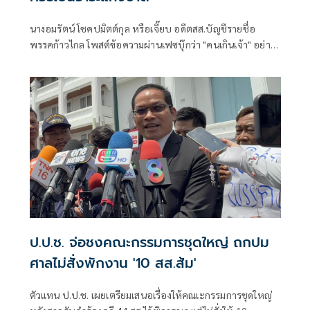
นางอมรัตน์ โชคปมิตต์กุล หรือเจี๊ยบ อดีตสส.บัญชีรายชื่อ
พรรคก้าวไกล โพสต์ข้อความผ่านเฟซบุ๊กว่า "คนเกินเจ้า" อย่าง
น้อย 2 กลุ่ม
ป.ป.ช. จ่อชงคณะกรรมการชุดใหญ่ ถกปม
ศาลไม่สั่งพักงาน '10 สส.ส้ม'
ตัวแทน ป.ป.ช. เผยเตรียมเสนอเรื่องให้คณเะกรรมการชุดใหญ่