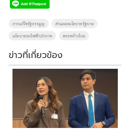
e
tt
p
e
ar
b
er
y
e
o
Li
Tags
การแก้ไขรัฐธรรมูญ
คำแถลงนโยบายรัฐบาล
o
n
นโยบายรถไฟฟ้า20บาท
พรรคก้าวไกล
k
k
ข่าวที่เกี่ยวข้อง