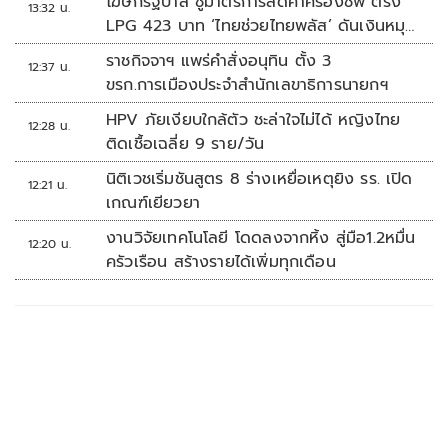
โฆษกรัฐบาล ชูมาตรการลดค่าครองชีพ ตรึง
13:32 น.
LPG 423 บาท ‘ไทยช่วยไทยพลัส’ ดันเงินหมุน
แสนล้าน
ราชกิจจาฯ แพร่คำสั่งอนุทิน ตั้ง 3
12:37 น.
ขรก.การเมืองประจำสำนักเลขาธิการนายกฯ
HPV ภัยเงียบใกล้ตัว ชะล่าใจไม่ได้ หญิงไทย
12:28 น.
ติดเชื้อเฉลี่ย 9 ราย/วัน
นิติเวชเริ่มชันสูตร 8 ร่างเหยื่อเหตุยิง รร. เปิด
12:21 น.
เกณฑ์เยียวยา
งานวิจัยเทคโนโลยี โดดลงจากหิ้ง สู่มือ1.2หมื่น
12:20 น.
ครัวเรือน สร้างรายได้เพิ่มทุกเดือน