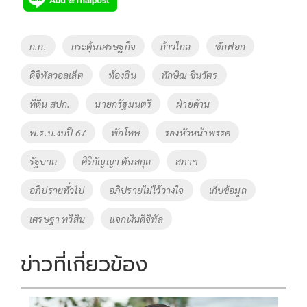
b
er
y
e
o
Li
Tags
ก.ก.
กระตุ้นเศรษฐกิจ
ก้าวไกล
ซักฟอก
o
n
ดิจิทัลวอลเล็ต
ท้องถิ่น
ทักษิณ ชินวัตร
k
k
ที่ดิน สปก.
นายกรัฐมนตรี
ฝ่ายค้าน
พ.ร.บ.งบปี 67
พักโทษ
รองหัวหน้าพรรค
รัฐบาล
ศิริกัญญา ตันสกุล
สภาฯ
อภิปรายทั่วไป
อภิปรายไม่ไว้วางใจ
เก็บข้อมูล
เศรษฐา ทวีสิน
แจกเงินดิจิทัล
ข่าวที่เกี่ยวข้อง