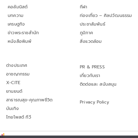
คอลัมนิสต์
กีฬา
บทความ
ท่องเที่ยว – ศิลปวัฒนธรรม
เศรษฐกิจ
ประชาสัมพันธ์
ข่าวพระราชสำนัก
ภูมิภาค
หนังสือพิมพ์
สิ่งแวดล้อม
ต่างประเทศ
PR & PRESS
อาชญากรรม
เกี่ยวกับเรา
X-CITE
ติดต่อและ สนับสนุน
ยานยนต์
สาธารณสุข-คุณภาพชีวิต
Privacy Policy
บันเทิง
ไทยโพสต์ ทีวี