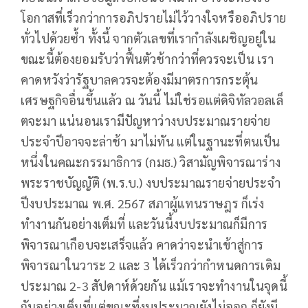
โอกาสที่เร็วกว่าการอภิปรายไม่ไว้วางใจหรืออภิปราย
ทั่วไปด้วยซ้ำ ทั้งนี้ จากตัวเลขที่เรากำลังเผชิญอยู่ใน
ขณะนี้ต้องยอมรับว่าฟื้นตัวช้ากว่าที่ควรจะเป็น เรา
คาดหวังว่ารัฐบาลควรจะต้องมีมาตรการกระตุ้น
เศรษฐกิจอื่นขึ้นแล้ว ณ วันนี้ ไม่ใช่รอแต่ดิจิทัลวอลเล็
ตจะมา แน่นอนเรามีปัญหาว่างบประมาณรายจ่าย
ประจำปีอาจจะล่าช้า มาไม่ทัน แต่ในฐานะที่ตนเป็น
หนึ่งในคณะกรรมาธิการ (กมธ.) วิสามัญพิจารณาร่าง
พระราชบัญญัติ (พ.ร.บ.) งบประมาณรายจ่ายประจำ
ปีงบประมาณ พ.ศ. 2567 สภาผู้แทนราษฎร ก็เร่ง
ทำงานกันอย่างเต็มที่ และวันนี้งบประมาณก็มีการ
พิจารณาเกือบจะเสร็จแล้ว คาดว่าจะนำเข้าสู่การ
พิจารณาในวาระ 2 และ 3 ได้เร็วกว่ากำหนดการเดิม
ประมาณ 2-3 สัปดาห์ด้วยกัน แม้เราจะทำงานในจุดนี้
กันอย่างเต็มที่แต่ขณะที่งบประมาณยังไม่ออก ก็ยังมี