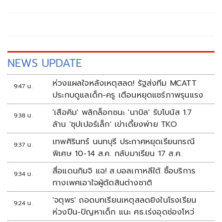
หมาย 'พล.ต.อ.อิทธิพล' นั่งประธาน เร่งสรุปโดยเร็ว
NEWS UPDATE
ห่วงแผลใจหลังเหตุสลด! รัฐส่งทีม MCATT
9:47 น.
ประกบดูแลเด็ก-ครู เตือนหยุดแชร์ภาพรุนแรง
'เสือคิม' พลิกล็อกชนะ 'นาบิล' รับโบนัส 1.7
9:38 น.
ล้าน 'ซุปเปอร์เล็ก' เข่าเดี้ยงพ่าย TKO
เทพศิรินทร์ นนทบุรี ประกาศหยุดเรียนกรณี
9:37 น.
พิเศษ 10-14 ส.ค. กลับมาเรียน 17 ส.ค.
สื่อแดนกิมจิ แฉ! ส.บอลเกาหลีใต้ ซื้อบริการ
9:34 น.
ทางเพศเอาใจผู้ตัดสินต่างชาติ
'จตุพร' ถอดบทเรียนเหตุสลดยิงในโรงเรียน
9:24 น.
ห่วงปืน-ปัญหาเด็ก แนะ ศธ.เร่งอุดช่องโหว่