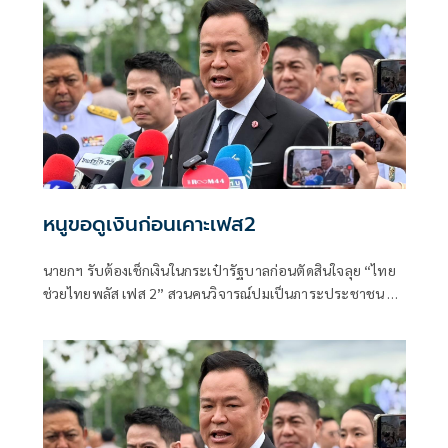
หนูขอดูเงินก่อนเคาะเฟส2
นายกฯ รับต้องเช็กเงินในกระเป๋ารัฐบาลก่อนตัดสินใจลุย “ไทย
ช่วยไทยพลัส เฟส 2” สวนคนวิจารณ์ปมเป็นภาระประชาชน ชี้
การค้า-จีดีพีพุ่งไม่พูดถึง “ศุภจี” รอถก “เอกนิติ” ดันไทยเที่ยว
ไทยพลัสหรือไม่