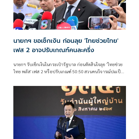
นายกฯ ขอเช็กเงิน ก่อนลุย 'ไทยช่วยไทย'
เฟส 2 อาจปรับเกณฑ์คนละครึ่ง
นายกฯ รับเช็กเงินในกระเป๋ารัฐบาล ก่อนตัดสินใจลุย 'ไทยช่วย
ไทย พลัส' เฟส 2 หรือปรับเกณฑ์ 50:50 สวนคนวิจารณ์ปมเป็น
ภาระประชาชน ชี้การค้า-จีดีพี พุ่งไม่พูดถึง ยันสถานะคลังยัง
แข็งแรง