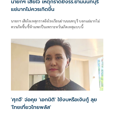
นายกฯ เสียใจ เหตุกราดยิงรร.ย่านนนทบุรี
แย่มากไม่ควรเกิดขึ้น
นายกฯ เสียใจเหตุกราดยิงโรงเรียนย่านนนทบุรี บอกแย่มากไม่
ควรเกิดขึ้น ชี้ห้ามพกปืนเพราะหวั่นเกิดเหตุแบบนี้
'ศุภจี' จ่อคุย 'เอกนิติ' ใช้งบหรือเงินกู้ ลุย
'ไทยเที่ยวไทยพลัส'