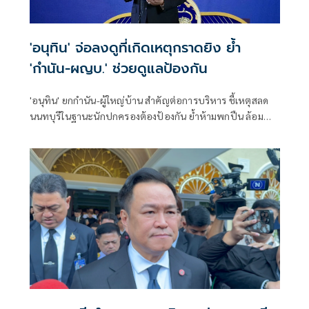
'อนุทิน' จ่อลงดูที่เกิดเหตุกราดยิง ย้ำ
'กำนัน-ผญบ.' ช่วยดูแลป้องกัน
'อนุทิน' ยกกำนัน-ผู้ใหญ่บ้าน สำคัญต่อการบริหาร ชี้เหตุสลด
นนทบุรีในฐานะนักปกครองต้องป้องกัน ย้ำห้ามพกปืน ล้อม
คอกแล้วแต่ยังเล็ดลอดได้ ขอร่วมมือดูแลพื้นที่เข้ม เตรียมรุดลงดู
ที่เกิดเหตุ