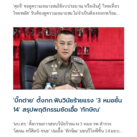
'ศุภจี' ขอดูความเหมาะสมใช้งบประมาณ หรือเงินกู้ 'ไทยเที่ยว
ไทยพลัส' รับต้องดูความเหมาะสม ไม่จำเป็นต้องออกพร้อม
'ไทยช่วยไทยพลัส'
'บิ๊กต่าย' ตั้งกก.ฟันวินัยร้ายแรง '3 หมอชั้น
14' สรุปพฤติกรรมชัดเอื้อ 'ทักษิณ'
'ผบ.ตร.' ตั้งกรรมการสอบวินัยร้ายแรง 3 หมอ รพ.ตำรวจ
'โสภณ-ทวีศิลป์-ชนะ' ปมเอื้อ 'ทักษิณ' นอนวีไอพีชั้น 14 มอบ