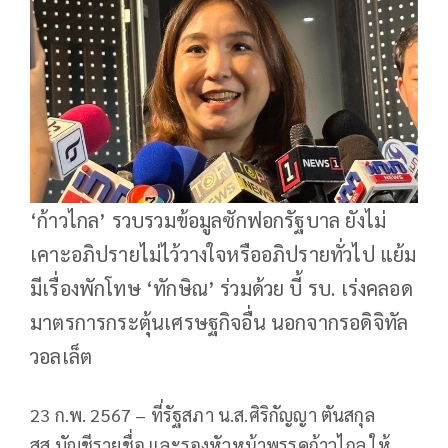
‘ก้าวไกล’ รวบรวมข้อมูลซักฟอกรัฐบาล ยังไม่
เคาะอภิปรายไม่ไว้วางใจหรืออภิปรายทั่วไป แย้ม
มีเรื่องพักโทษ ‘ทักษิณ’ ร่วมด้วย บี้ รบ. เร่งคลอด
มาตรการกระตุ้นเศรษฐกิจอื่น นอกจากรอดิจิทัล
วอลเล็ต
23 ก.พ. 2567 – ที่รัฐสภา น.ส.ศิริกัญญา ตันสกุล
สส.บัญชีรายชื่อ และรองหัวหน้าพรรคก้าวไกล ให้