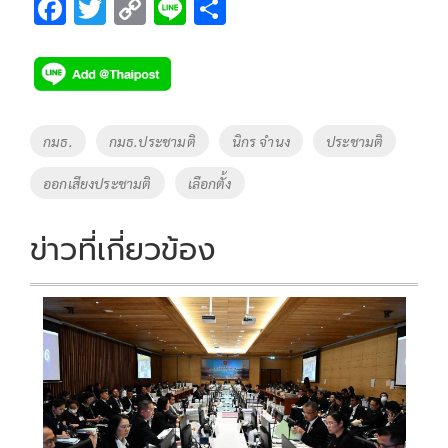
F
T
C
Li
S
ac
wi
o
n
h
e
tt
p
e
ar
b
er
y
e
o
Li
Tags
กมธ.
กมธ.ประชามติ
นิกร จำนง
ประชามติ
o
n
ออกเสียงประชามติ
เลือกตั้ง
k
k
ข่าวที่เกี่ยวข้อง