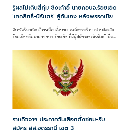
รู้ผลไม่เกินสี่ทุ่ม ชิงเก้าอี้ นายกอบจ.ร้อยเอ็ด
'เศกสิทธิ์-นิรันดร์' สู้กันเอง หลังพรรคเขียว
หลีกทาง
จังหวัดร้อยเอ็ด มีการเลือกตั้งนายกองค์การบริหารส่วนจังหวัด
ร้อยเอ็ดหรือนายกฯอบจ.ร้อยเอ็ด ที่มีผู้สมัครแข่งขันชิงเก้าอี้นา
ยกฯอบจ.ร้อยเอ็ดรอบนี้สามคน
ราชกิจจาฯ ประกาศวันเลือกตั้งซ่อม-รับ
สมัคร สส.อุดรธานี เขต 3