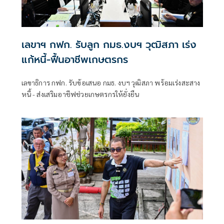
เลขาฯ กฟก. รับลูก กมธ.งบฯ วุฒิสภา เร่ง
แก้หนี้-ฟื้นอาชีพเกษตรกร
เลขาธิการ กฟก. รับข้อเสนอ กมธ. งบฯ วุฒิสภา พร้อมเร่งสะสาง
หนี้ - ส่งเสริมอาชีฟช่วยเกษตรกรให้ยั่งยืน