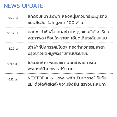
NEWS UPDATE
สกัดจับหน้าโรงพัก สองหนุ่มควบกระบะบุโรทั่ง
19:29 น.
ขนเฮโรอีน-ไอซ์ มูลค่า 100 ล้าน
กสทช. กำชับสื่อเสนอข่าวเหตุรุนแรงในโรงเรียน
18:52 น.
งดภาพสะเทือนใจ-รายละเอียดเสี่ยงเลียนแบบ
เจ้าฟ้าทีปังกรรัศมีโชติฯ ทรงทำกิจกรรมอาสา
18:22 น.
ปรุงข้าวผัดหมูพระราชทานประชาชน
โปรดเกล้าฯ พระราชทานยศข้าราชการใน
18:19 น.
พระองค์ฝ่ายทหาร 19 นาย
NEXTOPIA ชู ‘Love with Purpose’ รับวัน
18:12 น.
แม่ ดึงไลฟ์สไตล์-ความยั่งยืน สร้างประสบกา
รณ์ช้อปปิงมีความหมาย