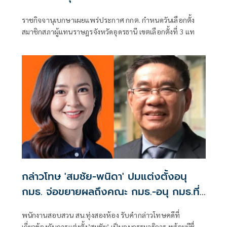
ราชกิจจานุเบกษาเผยแพร่ประกาศ กกต. กำหนดวันเลือกตั้ง
สมาชิกสภาผู้แทนราษฎรจังหวัดอุดรธานี เขตเลือกตั้งที่ 3 แท
กล่าวโทษ 'สมชัย-พนิดา' ปมแต่งตั้งอนุ
กมธ. จ่อขยายผลถึงคณะ กมธ.-อนุ กมธ.ที่
เกี่ยวข้อง
พนักงานสอบสวน สน.ทุ่งสองห้อง รับคำกล่าวโทษคดีที่
เกี่ยวข้องกับการแต่งตั้ง’สมชัย’ เป็นอนุกรรมาธิการ พร้อมมีชื่อ