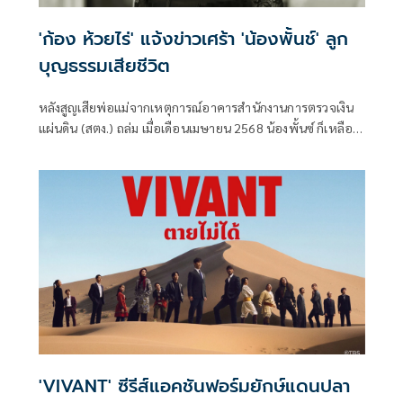
'ก้อง ห้วยไร่' แจ้งข่าวเศร้า 'น้องพั้นช์' ลูก
บุญธรรมเสียชีวิต
หลังสูญเสียพ่อแม่จากเหตุการณ์อาคารสำนักงานการตรวจเงิน
แผ่นดิน (สตง.) ถล่ม เมื่อเดือนเมษายน 2568 น้องพั้นซ์ ก็เหลือ
เพียงคุณย่าและน้องชายวัย 7 ขวบ ทำให้ ก้อง ห้วยไร่ และ เบล
ขนิษฐา ภรรยา ได้ยื่นมือเข้าช่วยเหลือและรับน้องพั้นช์เป็นลูก
บุญธรรม
'VIVANT' ซีรีส์แอคชันฟอร์มยักษ์แดนปลา