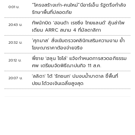
“โครงสร้างเก่า-คนใหม่”บีอาร์เอ็น รัฐตรึงกำลัง
0:01 น.
รักษาพื้นที่ปลอดภัย
ทัพนักบิด 'ฮอนด้า เรซซิ่ง ไทยแลนด์' ลุ้นล่าโพ
20:43 น.
เดียม ARRC สนาม 4 ที่มัลดาลิกา
‘ศุภมาส’ สั่งเข้มตรวจคลินิกเสริมความงาม ย้ำ
20:32 น.
โฆษณาราคาต้องจ่ายจริง
พี่ชาย 'ฮลุน โซโล่' แจ้งกำหนดการสวดอภิธรรม
20:12 น.
ศพ เตรียมจัดพิธีฌาปนกิจ 11 ส.ค.
'ลลิดา' โต้ 'รักชนก' ปมงบน้ำบาดาล ชี้พื้นที่
20:07 น.
ปชน.ได้วงเงินเฉลี่ยสูงสุด