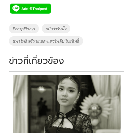
e
tt
p
e
ar
b
er
y
e
o
Li
Tags
Pearpilincys
กลัวว่าวันนึง
o
n
แพรไพลินซีวายเอส-แพรไพลิน ไชยสิทธิ์
k
k
ข่าวที่เกี่ยวข้อง