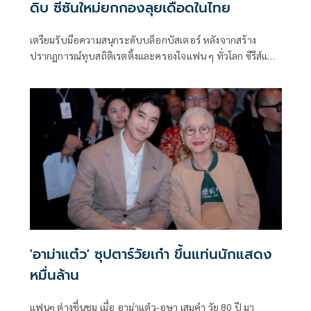
ดิบ ซีซันใหม่ยกกองลุยเดือดในไทย
เตรียมรับมือความสนุกระดับบล็อกบัสเตอร์ หลังจากสร้าง
ปรากฏการณ์ทุบสถิติเรตติ้งและครองใจแฟน ๆ ทั่วโลก ซีรีส์แอ
คชันฟอร์มยักษ์จากญี่ปุ่น VIVANT ตายไม่ได้ กลับมาสร้างความ
ยิ่งใหญ่อีกครั้งในซีซันใหม่ ที่เข้มข้น ดุดัน และเกินคาดเดา
'อาม่าแต๋ว' ซุปตาร์วัยเก๋า ขึ้นแท่นนักแสดง
หมื่นล้าน
แฟนๆ ต่างชื่นชม เมื่อ อาม่าแต๋ว-อุษา เสมคำ วัย 80 ปี มา