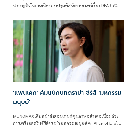
ปรากฏตัวในงานเปิดรอบปฐมทัศน์ภาพยนตร์เรื่อง DEAR YOU
จดหมายรักถึงอาม่า ณ โรงภาพยนตร์ เอส เอฟ เวิลด์ ซีเนม่า แม้
เจ้าตัวจะเพิ่งผ่านการผ่าตัดกระดูกสันหลังใส่หมุด 4 ตัวมาได้
เพียง 1 เดือนก็ตาม ตอนนี้รอพักฟื้นร่างกายอีก 2 เดือน ก็อาจจะ
บินไปรับงานต่างประเทศได้
'แพนเค้ก' คัมแบ็กบทดราม่า ซีรีส์ 'มหกรรม
มนุษย์'
MONOMAX เดินหน้าส่งคอนเทนต์คุณภาพอย่างต่อเนื่อง ด้วย
การเตรียมสตรีมซีรีส์ดราม่า มหกรรมมนุษย์ An Affair of Lifeใน
วันที่ 7 สิงหาคม 2569 กับผลงานที่ถ่ายทอดเรื่องราวชีวิตอันลึก
ซึ้ง สะท้อนแง่มุมของความรัก ครอบครัว ความสูญเสีย และการ