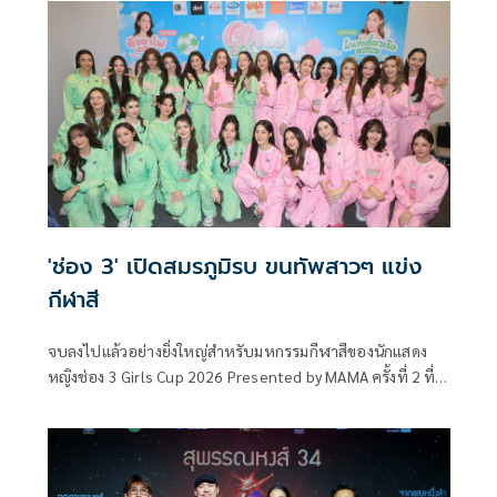
เติบโตของมนุษย์ ผ่านบทละครที่เข้มข้นและเปี่ยมด้วยอารมณ์
พร้อมชวนผู้ชมร่วมเดินทางไปกับทุกช่วงเวลาของชีวิตที่ทั้ง
งดงามและเจ็บปวด
'ช่อง 3' เปิดสมรภูมิรบ ขนทัพสาวๆ แข่ง
กีฬาสี
จบลงไปแล้วอย่างยิ่งใหญ่สำหรับมหกรรมกีฬาสีของนักแสดง
หญิงช่อง 3 Girls Cup 2026 Presented by MAMA ครั้งที่ 2 ที่
จัดขึ้นอย่างยิ่งใหญ่ ณ BITEC LIVE งานนี้ยกทัพนักแสดงสาว 27
คน มาร่วมสร้างสีสันทั้งการแข่งขันกีฬา เกมสุดสร้างสรรค์ และ
โชว์สุดอลังการ ท่ามกลางแฟนคลับที่ยกกองเชียร์มาแน่นฮอลล์
ส่งเสียงเชียร์กันสนั่นตั้งแต่เปิดงานขนงานปิด