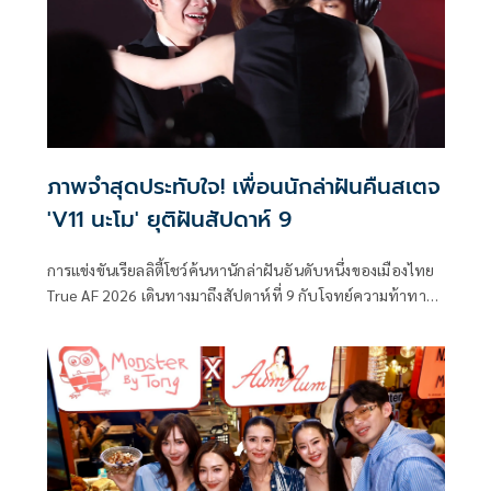
ภาพจำสุดประทับใจ! เพื่อนนักล่าฝันคืนสเตจ
'V11 นะโม' ยุติฝันสัปดาห์ 9
การแข่งขันเรียลลิตี้โชว์ค้นหานักล่าฝันอันดับหนึ่งของเมืองไทย
True AF 2026 เดินทางมาถึงสัปดาห์ที่ 9 กับโจทย์ความท้าทาย
สุดคลาสสิกและหรูหราในธีม GALA NIGHT