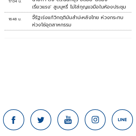
17:04 น.
เรี่ยวแรง' สูบบุหรี่ ไม่ใส่กุญแจมือในห้องประชุม
จี้รัฐเร่งแก้วิกฤติมันสำปะหลังไทย ห่วงกระทบ
16:48 น.
ห่วงโซ่อุตสาหกรรม