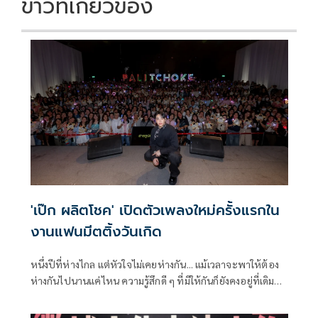
k
k
ข่าวที่เกี่ยวข้อง
'เป๊ก ผลิตโชค' เปิดตัวเพลงใหม่ครั้งแรกใน
งานแฟนมีตติ้งวันเกิด
หนึ่งปีที่ห่างไกล แต่หัวใจไม่เคยห่างกัน... แม้เวลาจะพาให้ต้อง
ห่างกันไปนานแค่ไหน ความรู้สึกดี ๆ ที่มีให้กันก็ยังคงอยู่ที่เดิม
เสมอ เหมือนกับความสัมพันธ์ระหว่าง “เป๊ก-ผลิตโชค อายน
บุตร” และแฟน ๆ ที่แม้จะไม่ได้พบหน้ากันนานถึง 1 ปี แต่เมื่อถึง