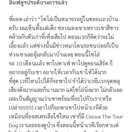
อินฟลูฯประดับวงการแล้ว
พี่ยอด เล่าว่า “โซโล่เป็นหมาจรอยู่ในซอยเเถวบ้าน
ครับ ผมเห็นตั้งเเต่เด็ก ชอบมองเขาเพราะเขาสีขาว
คล้ายกับตัวเก่าที่เพิ่งเสียไป ตอนเเรกก็คิดว่าจะไม่
เลี้ยงเเล้ว เเต่ช่วงนั้นมีข่าวหมาโดนรถชนบ่อยก็เป็น
ห่วงเขาเลยอุ้มกลับมาบ้านเลย ตอนนี้โซโล่
จะ 10 เดือนเเล้ว พาไปคาเฟ่ พาไปดูคอนเสิร์ต ก็
อยากอยู่กับเขา อยากให้เวลากับเขาให้ได้มาก
ที่สุด เวทีไหนไปได้ก็จะพาไป จำได้ว่าเวทีเเรกจุดพลุ
เสียงดังมากและก็นานมาก แต่โซโล่นิ่งมาก ไม่กลัวเลย
เลยเป็นสัญญาณว่าเขาพร้อมที่จะไปกับเรา(หรือ
เปล่า5555) เวลาไปก็จะพาเขาไปหน้าเวทีด้วย
เหมือนที่ออสเตรเลียใช่ไหม เขาก็มี Cocoa The Tour
Dog เราเลยลองดูบ้าง ซึ่งตอนนี้หน้าเวทีเรียกหาเเต่