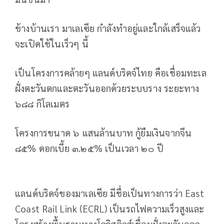
ข้างบ้านเรา มาเลเซีย กำลังทำอยู่และใกล้เสร็จแล้ว
จะเปิดใช้ในเร็วๆ นี้
เป็นโครงการคล้ายๆ แลนด์บริดจ์ไทย คือเชื่อมทะเล
ฝั่งตะวันตกและตะวันออกด้วยระบบราง ระยะทาง
๖๘๘ กิโลเมตร
โครงการขนาด ๖ แสนล้านบาท กู้ยืมเงินจากจีน
๘๕% ดอกเบี้ย ๓.๒๕% เป็นเวลา ๒๐ ปี
แลนด์บริดจ์ของมาเลเซีย มีชื่อเป็นทางการว่า East
Coast Rail Link (ECRL) เป็นรถไฟความเร็วสูงและ
โครงสร้างพื้นฐานทางโลจิสติกส์เชื่อมฝั่งตะวันออก