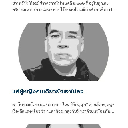
ช่วงหลังไม่ค่อยมีข่าวคราวนักโทษคดี ม.๑๑๒ ที่อยู่ในคุกเลย
ครับ คงเพราะกระแสหดหาย ไร้คนสนใจ แม้กระทั่งคนที่อ้างว่า
เคยร่วมต่อสู้มาด้วยกัน ก็หันไปสนใจเรื่องอื่นๆ มากกว่าที่จะมอง
กลับเข้าไปในคุก
แค่ผู้หญิงคนเดียวยังเอาไม่ลง
เขาจีบกันแล้วครับ... หลังจาก “ไหม ศิริกัญญา” ค่ายส้ม หลุดพูด
เรื่องดีลแดง-เขียว ว่า “...คงต้องมาคุยกับฝั่งเราด้วยเหมือนกัน ไม่
เช่นนั้นสมการทางการเมืองอาจจะไม่ครบถ้วน...” ก็ถูกตีความว่า
ส้มก็รอเสียบอยู่