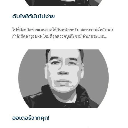
ดับไฟใต้มันไม่ง่าย
ไปที่จังหวัดชายแดนภาคใต้กันหน่อยครับ สถานการณ์หลังกอง
กำลังติดอาวุธ BRN โจมตีจุดตรวจบูเก๊ะซามี อำเภอระแงะ
จังหวัดนราธิวาส ทำให้ทหารพรานเสียชีวิต ๕ นาย บรรยากาศ
ไม่สู้ดีเลยครับ
ออเดอร์จากคุก!