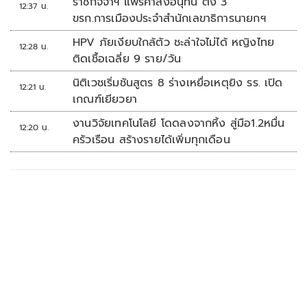
ราชกิจจาฯ แพร่คำสั่งอนุทิน ตั้ง 3
12:37 น.
ขรก.การเมืองประจำสำนักเลขาธิการนายกฯ
HPV ภัยเงียบใกล้ตัว ชะล่าใจไม่ได้ หญิงไทย
12:28 น.
ติดเชื้อเฉลี่ย 9 ราย/วัน
นิติเวชเริ่มชันสูตร 8 ร่างเหยื่อเหตุยิง รร. เปิด
12:21 น.
เกณฑ์เยียวยา
งานวิจัยเทคโนโลยี โดดลงจากหิ้ง สู่มือ1.2หมื่น
12:20 น.
ครัวเรือน สร้างรายได้เพิ่มทุกเดือน