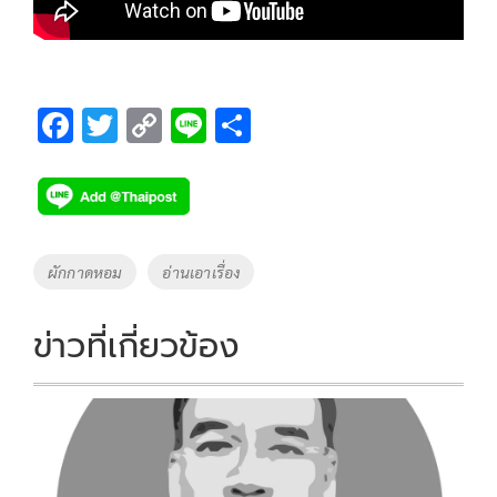
F
T
C
Li
S
ac
wi
o
n
h
e
tt
p
e
ar
b
er
y
e
o
Li
Tags
ผักกาดหอม
อ่านเอาเรื่อง
o
n
k
k
ข่าวที่เกี่ยวข้อง