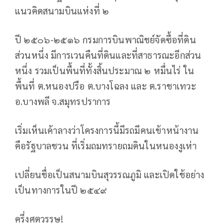
แนวคิดสนามบินแห่งที่ ๒
ปี ๒๕๐๖-๒๕๑๖ กรมการบินพาณิชย์จัดซื้อที่ดิน
ส่วนหนึ่ง มีการเวนคืนที่ดินและที่สาธารณะอีกส่วน
หนึ่ง รวมเป็นพื้นที่ทั้งสิ้นประมาณ ๒ หมื่นไร่ ใน
พื้นที่ ต.หนองปรือ ต.บางโฉลง และ ต.ราชาเทวะ
อ.บางพลี จ.สมุทรปราการ
เริ่มเห็นเค้าลางว่าโครงการนี้มีรถมีคนเข้าหน้างาน
คือรัฐบาลชวน ที่เริ่มถมทรายถมดินในหนองงูเห่า
เปลี่ยนชื่อเป็นสนามบินสุวรรณภูมิ และเปิดใช้อย่าง
เป็นทางการในปี ๒๕๔๙
ครึ่งศตวรรษ!