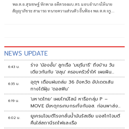
พล.ต.อ.สุรเชษฐ์ หักพาล อดีตรองผบ.ตร. มอบอำนาจให้นาย
สัญญาภัชระ สามารถ ทนายความส่วนตัว ยื่นฟ้อง พล.ต.ต.จรูญ
เกียรติ ปานแก้ว รอง ผบช.ก. เป็นจำเลยในความผิดฐานหมิ่น
ประมาทโดยการโฆษณา ตามประมวลกฎหมายอาญามาตรา
91, 326, 328, 332
NEWS UPDATE
ร่าง 'น้องอั้ม' ลูกเรือ 'มยุรีนารี' ถึงบ้าน วัน
6:43 น.
เดียวกันกับ 'ฮลุน' ครอบครัวร่ำไห้ เผยฝัน
อยากเป็นทหารเรือ
อุตุฯ เตือนฝนถล่ม 36 จังหวัด อัปเดตเส้น
6:35 น.
ทางไต้ฝุ่น 'ดอลฟิน'
'มหาดไทย' เผยไทม์ไลน์ หารือกลุ่ม P –
6:19 น.
MOVE มีเหตุกระทบกระทั่งกับอส. ก่อนพาส่ง
ขึ้นรถกลับ
ยูเครนโจมตีโรงกลั่นน้ำมันรัสเซีย มอสโกโจมตี
6:02 น.
คืนใส่สถานีรถไฟและเรือ