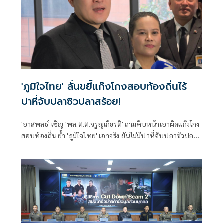
'ภูมิใจไทย' ลั่นขยี้แก๊งโกงสอบท้องถิ่นไร้
ปาหี่จับปลาซิวปลาสร้อย!
'อาสพลธ์' เชิญ 'พล.ต.ต.จรูญเกียรติ' ถามคืบหน้าเอาผิดแก๊งโกง
สอบท้องถิ่น ย้ำ 'ภูมิใจไทย' เอาจริง ยันไม่มีปาหี่จับปลาซิวปลา
สร้อย ส่งหนังสือถึงประธานสภาเอาผิดคนอ้างชื่อที่ปรึกษา
กมธ.ไปหากิน