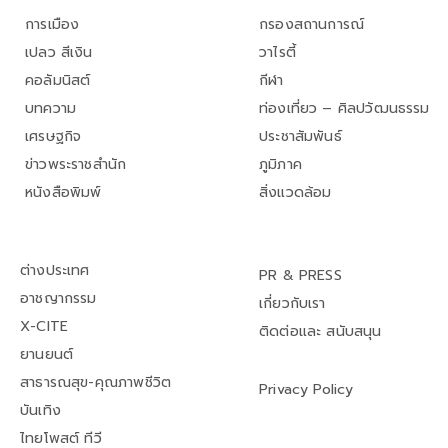
การเมือง
กรองสถานการณ์
เปลว สีเงิน
วาไรตี้
คอลัมนิสต์
กีฬา
บทความ
ท่องเที่ยว – ศิลปวัฒนธรรม
เศรษฐกิจ
ประชาสัมพันธ์
ข่าวพระราชสำนัก
ภูมิภาค
หนังสือพิมพ์
สิ่งแวดล้อม
ต่างประเทศ
PR & PRESS
อาชญากรรม
เกี่ยวกับเรา
X-CITE
ติดต่อและ สนับสนุน
ยานยนต์
สาธารณสุข-คุณภาพชีวิต
Privacy Policy
บันเทิง
ไทยโพสต์ ทีวี