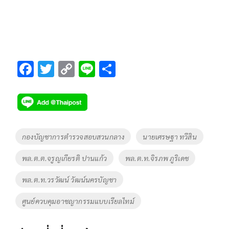
F
T
C
Li
S
ac
wi
o
n
h
e
tt
p
e
ar
b
er
y
e
o
Li
Tags
กองบัญชาการตำรวจสอบสวนกลาง
นายเศรษฐา ทวีสิน
o
n
พล.ต.ต.จรูญเกียรติ ปานแก้ว
พล.ต.ท.จิรภพ ภูริเดช
k
k
พล.ต.ท.วรวัฒน์ วัฒน์นครบัญชา
ศูนย์ควบคุมอาชญากรรมแบบเรียลไทม์