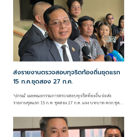
ส่งรายงานตรวจสอบทุจริตท้องถิ่นชุดแรก
15 ก.ค.ชุดสอง 27 ก.ค.
'ปกรณ์' เผยคณะกรรมการตรวจสอบทุจริตท้องถิ่น จ่อส่ง
รายงานชุดแรก 15 ก.ค. ชุดสอง 27 ก.ค. แจง บทบาท คกก.ชุดนี้
คล้ายชุด 'วิชา' เสนอแนะ-ปิดช่องโหว่-ส่งนายกฯสั่งการ ลุย
เอาผิดจริยธรรมปิดทางเข้าการเมือง