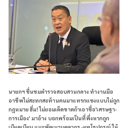
นายกฯ ชื่นชมตำรวจสอบสวนกลาง ทำงานมือ
อาชีพไม่สะทกสะท้านคนมาแทรกแซงแบบไม่ถูก
กฎหมาย ฮึ่ม! ไม่ยอมเด็ดขาดถ้าเอาชื่อ'เศรษฐา-
การเมือง' มาอ้าง บอกพร้อมเป็นที่พึ่งหากถูก
เบียดเบียน แนะพัฒนาบุคลากร -ยุทโธปกรณ์ ให้