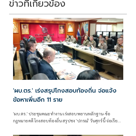
ข่าวที่เกี่ยวข้อง
'ผบ.ตร.' เร่งสรุปโกงสอบท้องถิ่น จ่อแจ้ง
ข้อหาเพิ่มอีก 11 ราย
'ผบ.ตร.' ประชุมคณะทำงาน เร่งสอบพยานหลักฐาน-ข้อ
กฎหมายคดี โกงสอบท้องถิ่น สรุปชง 'ปกรณ์' วันศุกร์นี้ จ่อเรียกผู้
เกี่ยวข้องอีก 11 คน เข้ารับทราบข้อกล่าวหา