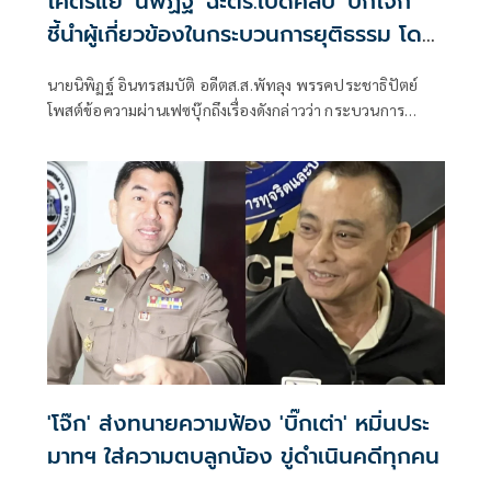
โคตรแย่ 'นิพิฏฐ์' ฉะตร.เปิดคลิป 'บิ๊กโจ๊ก'
ชี้นำผู้เกี่ยวข้องในกระบวนการยุติธรรม โดย
ไม่สนกติกา
นายนิพิฏฐ์ อินทรสมบัติ อดีตส.ส.พัทลุง พรรคประชาธิปัตย์
โพสต์ข้อความผ่านเฟซบุ๊กถึงเรื่องดังกล่าวว่า กระบวนการ
ยุติธรรมที่ถูกชี้นำ
'โจ๊ก' ส่งทนายความฟ้อง 'บิ๊กเต่า' หมิ่นประ
มาทฯ ใส่ความตบลูกน้อง ขู่ดำเนินคดีทุกคน