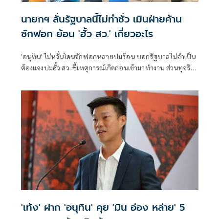
นายกฯ ลั่นรัฐบาลนี้ไม่ทำชั่ว เมินฝ่ายค้าน
ซักฟอก ย้อน 'ฮั้ว สว.' เกี่ยวอะไร
'อนุทิน' ไม่หวั่นโดนซักฟอกหลายปมร้อน บอกรัฐบาลไม่จำเป็น
ต้องแจงปมฮั้ว สว. ชี้เหตุการณ์เกิดก่อนเข้ามาทำงาน ส่วนทุจริต
สอบท้องถิ่นทำเต็มที่ เรื่องจบแล้ว ยันไม่ต้องมีองครักษ์พิทักษ์
'เท้ง' ฝาก 'อนุทิน' คุย 'มิน อ่อง หล่าย' 5