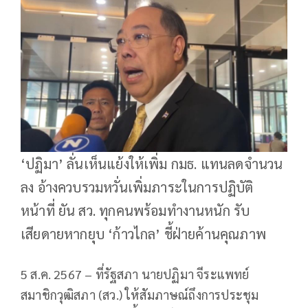
‘ปฏิมา’ ลั่นเห็นแย้งให้เพิ่ม กมธ. แทนลดจำนวน
ลง อ้างควบรวมหวั่นเพิ่มภาระในการปฏิบัติ
หน้าที่ ยัน สว. ทุกคนพร้อมทำงานหนัก รับ
เสียดายหากยุบ ‘ก้าวไกล’ ชี้ฝ่ายค้านคุณภาพ
5 ส.ค. 2567 – ที่รัฐสภา นายปฏิมา จีระแพทย์
สมาชิกวุฒิสภา (สว.) ให้สัมภาษณ์ถึงการประชุม