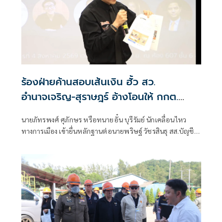
ร้องฝ่ายค้านสอบเส้นเงิน ฮั้ว สว.
อำนาจเจริญ-สุราษฎร์ อ้างโอนให้ กกต.
เกือบล้าน
นายภัทรพงศ์ ศุภักษร หรือทนายอั๋น บุรีรัมย์ นักเคลื่อนไหว
ทางการเมือง เข้ายื่นหลักฐานต่อนายพริษฐ์ วัชรสินธุ สส.บัญชี
รายชื่อ และรองหัวหน้าพรรคประชาชน ในฐานะประธานคณะ
กรรมการประสานงานพรรคร่วมฝ่ายค้าน (วิปฝ่ายค้าน)