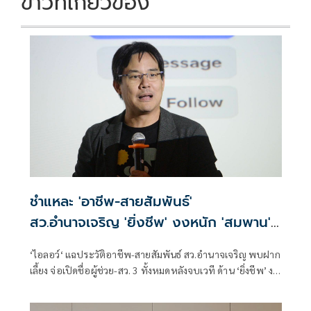
ข่าวที่เกี่ยวข้อง
ชำแหละ 'อาชีพ-สายสัมพันธ์'
สว.อำนาจเจริญ 'ยิ่งชีพ' งงหนัก 'สมพาน'
ขายก๋วยเตี๋ยวอะไร
‘ไอลอว์‘ แฉประวัติอาชีพ-สายสัมพันธ์ สว.อำนาจเจริญ พบฝาก
เลี้ยง จ่อเปิดชื่อผู้ช่วย-สว. 3 ทั้งหมดหลังจบเวที ด้าน ‘ยิ่งชีพ’ งง
สรุป ‘สมพาน’ ขายก๋วยเตี๋ยวอะไรกันแน่