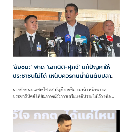
'ชัยชนะ' ฟาด 'เอกนิติ-ศุภจี' แก้ปัญหาให้
ประชาชนไม่ได้ เหน็บควรกินน้ำมันตับปลา
สมองจะได้ดีขึ้น
นายชัยชนะ เดชเดโช สส.บัญชีรายชื่อ รองหัวหน้าพรรค
ประชาธิปัตย์ ให้สัมภาษณ์ถึงการเตรียมอภิปรายไม่ไว้วางใจ
รัฐบาลของฝ่ายค้าน ว่า ต้องให้พรรคประชาชนเป็นผู้ยื่น เมื่อ
ไหร่ที่ฝ่ายค้านมีมติว่ายื่นอภิปรายไม่ไว้วางใจ พรรคร่วมฝ่าย
ค้านก็จะนำเรื่องกลับหารือแต่ละพรรค ยืนยันว่ามีความพร้อม
อยู่แล้ว ซึ่งต้องดูไทม์ไลน์ว่าพรรคประชาชนกำหนดช่วงไหน
เพราะเมื่อเปิดสภามา