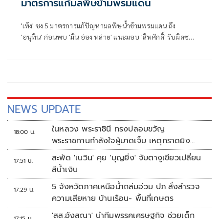
มาตรการแก้มลพิษข้ามพรมแดน
'เท้ง' ชง 5 มาตรการแก้ปัญหามลพิษน้ำข้ามพรมแดน ถึง
'อนุทิน' ก่อนพบ 'มิน อ่อง หล่าย' แนะมอบ 'สีหศักดิ์' รับผิดชอบ
หลัก ฝ่ายค้านติดตามความคืบหน้าทุกไตรมาส
NEWS UPDATE
ในหลวง พระราชินี ทรงปลอบขวัญ
18:00 น.
พระราชทานกำลังใจผู้บาดเจ็บ เหตุกราดยิง
รร.เทพศิรินทร์นนทบุรี
สะพัด 'เนวิน' คุย 'บุญยิ่ง' จับตางูเขียวเปลี่ยน
17:51 น.
สีน้ำเงิน
5 จังหวัดภาคเหนือน้ำถล่มอ่วม ปภ.สั่งสำรวจ
17:29 น.
ความเสียหาย บ้านเรือน- พื้นที่เกษตร
'สส.อังสณา' นำทีมพรรคเศรษฐกิจ ช่วยเด็ก
17:15 น.