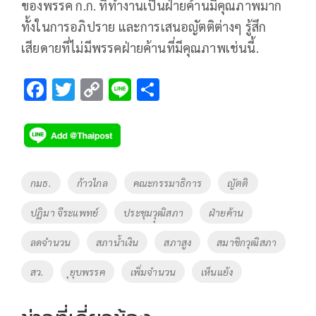
ของพรรค ก.ก. ที่ทำงานเป็นฝ่ายค้านมีคุณภาพมาก
ทั้งในการอภิปราย และการเสนอญัตติต่างๆ รู้สึก
เสียดายที่ไม่มีพรรคฝ่ายค้านที่มีคุณภาพเช่นนี้.
F
T
C
Li
S
ac
wi
o
n
h
e
tt
p
e
ar
b
er
y
e
o
Li
Tags
กมธ.
ก้าวไกล
คณะกรรมาธิการ
ญัตติ
o
n
ปฏิมา จีระแพทย์
ประชุมวุุฒิสภา
ฝ่ายค้าน
k
k
ลดจำนวน
สภาน้ำเงิน
สภาสูง
สมาชิกวุฒิสภา
สว.
ุยุบพรรค
เพิ่มจำนวน
เห็นแย้ง