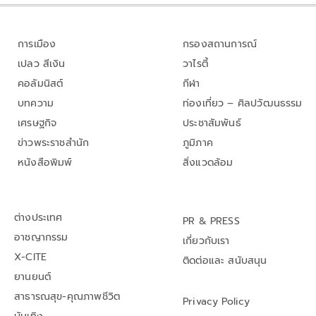
การเมือง
กรองสถานการณ์
เปลว สีเงิน
วาไรตี้
คอลัมนิสต์
กีฬา
บทความ
ท่องเที่ยว – ศิลปวัฒนธรรม
เศรษฐกิจ
ประชาสัมพันธ์
ข่าวพระราชสำนัก
ภูมิภาค
หนังสือพิมพ์
สิ่งแวดล้อม
ต่างประเทศ
PR & PRESS
อาชญากรรม
เกี่ยวกับเรา
X-CITE
ติดต่อและ สนับสนุน
ยานยนต์
สาธารณสุข-คุณภาพชีวิต
Privacy Policy