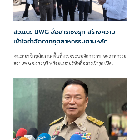
สว.แนะ BWG สื่อสารเชิงรุก สร้างความ
เข้าใจกำจัดกากอุตสาหกรรมตามหลัก
วิศวกรรม
คณะสมาชิกวุฒิสภาลงพื้นที่ตรวจระบบจัดการกากอุตสาหกรรม
ของ BWG จ.สระบุรี พร้อมแนะบริษัทสื่อสารเชิงรุก เปิดเ