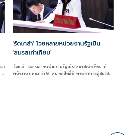
'รัดเกล้า' โวยหลายหน่วยงานรัฐเมิน
'สมรสเท่าเทียม'
บมา
'รัดเกล้า' เผยหลายหน่วยงานรัฐ เมิน 'สมรสเท่าเทียม' ทำ
า
พนักงาน กฟภ.กว่า 50 คน อดสิทธิ์รักษาพยาบาลคู่สมรส จี้
คลัง-แรงงาน แจง อย่าปล่อยความเท่าเทียมเป็นแค่
กระดาษ