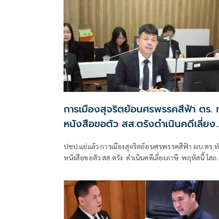
ประกันและขอให้ยึดแคชเชียร์เช็คธนาคารไทยพาณิชย์
การเมืองสุจริตย้อนศรพรรคสีฟ้า ตร. 
หนังสือขอตัว สส.ตรังดำเนินคดีเลี่ยง
ภาษี
ปชป.แย่แล้ว การเมืองสุจริตย้อนศรพรรคสีฟ้า ผบ.ตร.
หนังสือขอตัว สส.ตรัง ดำเนินคดีเลี่ยงภาษี พฤหัสนี้ โส
บรรจุเป็นเรื่องด่วน หลังเคยล้มบ้านใหญ่ตรัง โล่สถาพร
พิพิธร่วง