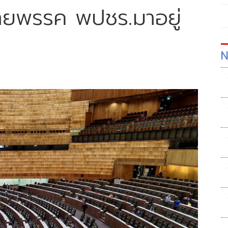
้ายพรรค พปชร.มาอยู่
N