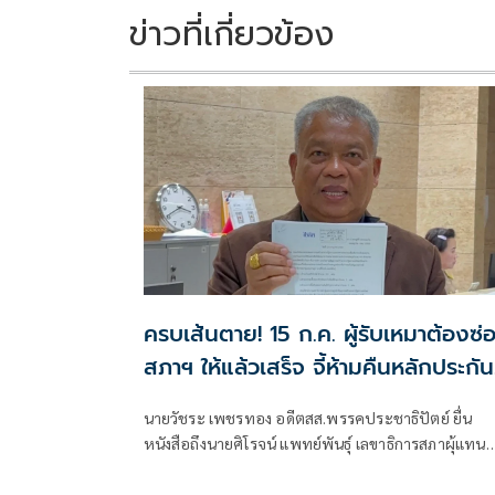
ข่าวที่เกี่ยวข้อง
ครบเส้นตาย! 15 ก.ค. ผู้รับเหมาต้องซ่
สภาฯ ให้แล้วเสร็จ จี้ห้ามคืนหลักประกัน
614 ล้านบาท คิดค่าปรับล่าช้าวันละ 12
นายวัชระ เพชรทอง อดีตสส.พรรคประชาธิปัตย์ ยื่น
ล้าน
หนังสือถึงนายศิโรจน์ แพทย์พันธุ์ เลขาธิการสภาผุ้แทน
ราษฎร เรื่อง ขอแจ้งข้อบกพร่องของการก่อสร้างอาคาร
รัฐสภาและอาคารประกอบเพิ่มเติมก่อนวันหมดอายุ