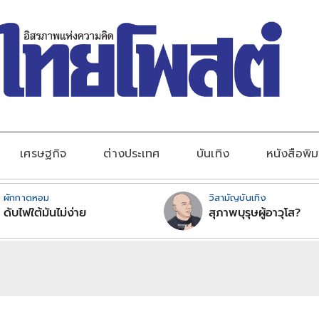
เศรษฐกิจ
ต่างประเทศ
บันเทิง
หนังสือพิม
ผักกาดหอม
วิสามัญบันเทิง
ดับไฟใต้มันไม่ง่าย
สุภาพบุรุษผู้อาวุโส?