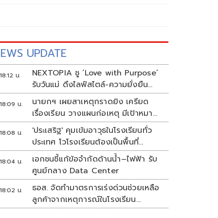
EWS UPDATE
NEXTOPIA ชู ‘Love with Purpose’
18:12 น.
รับวันแม่ ดึงไลฟ์สไตล์-ความยั่งยืน
สร้างประสบการณ์ช้อปปิงมีความหมาย
นายกฯ เผยสาเหตุกราดยิง เครียด
18:09 น.
เรื่องเรียน วางแผนก่อเหตุ มีเป้าหมาย
ชัดเจน
'ประเสริฐ' คุมเข้มอาวุธในโรงเรียนทั่ว
18:08 น.
ประเทศ โวโรงเรียนต้องเป็นพื้นที่
ปลอดภัย
เอกชนชี้แก้ข้อจำกัดด้านน้ำ–ไฟฟ้า รับ
18:04 น.
ศูนย์กลาง Data Center
ธอส. จัดทำมาตรการเร่งด่วนช่วยเหลือ
18:02 น.
ลูกค้าจากเหตุการณ์ในโรงเรียน
จังหวัดนนทบุรี กรณีเสียชีวิตหรือ