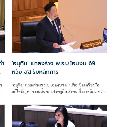
ทำ
'อนุทิน' แถลงร่าง พ.ร.บ.โอนงบ 69
หวัง สส.รับหลักการ
ทำ
'อนุทิน' แถลงร่างพ.ร.บ.โอนงบฯ 69 เพื่อเป็นเครื่องมือ
ภณ
แก้ไขปัญหาความมั่นคง-เศรษฐกิจ-สังคม-สิ่งแวดล้อม หวัง
สส.รับหลักการเพื่อเกิดประโยชน์สูงสุดประเทศชาติ-ปชช.