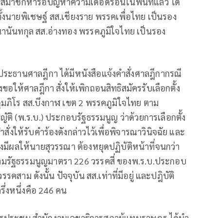
สมาชิกหารือปัญหาความเดือดร้อนในพื้นที่แล้ว ได้
นายพิเชษฐ์ สส.เชียงราย พรรคเพื่อไทย เป็นรอง
านันทกุล สส.อ่างทอง พรรคภูมิใจไทย เป็นรอง
ประธานศาลฎีกา ได้มีหนังสือแจ้งคำสั่งศาลฎีกากรณี
ขอให้ศาลฎีกา สั่งให้เพิกถอนสิทธิสมัครรับเลือกตั้ง
กุมภิโร สส.บึงกาฬ เขต 2 พรรคภูมิใจไทย ตาม
ิ (พ.ร.บ.) ประกอบรัฐธรรมนูญ ว่าด้วยการเลือกตั้ง
่งให้รับคำร้องดังกล่าวไว้เพื่อพิจารณาวินิจฉัย และ
 ซึ่งมีผลให้นายสุวรรณา ต้องหยุดปฏิบัติหน้าที่จนกว่า
มรัฐธรรมนูญมาตรา 226 วรรคสี่ ของพ.ร.บ.ประกอบ
รคสาม ดังนั้น ปัจจุบัน สส.เท่าที่มีอยู่ และปฎิบัติ
ึ่งหนึ่งคือ 246 คน
นักการประชุม สำนักงานเลขาธิการสภาผู้แทนราษฎร ได้นำ