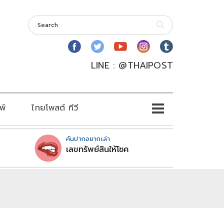
LINE : @THAIPOST
พ์
ไทยโพสต์ ทีวี
คันปากอยากเล่า
เลขทรัพย์สินให้โชค