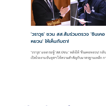
'วราวุธ' ชวน สส.ส้มร่วมตรวจ 'ซินเคอ
หยวน' ให้เห็นกับตา!
'วราวุธ' แจงกระทู้ 'สส.ปชน.' หลังให้ 'ซินเคอหยวน' กลั
เปิดโรงงาน ยันอุตฯ ให้ความสำคัญกับมาตรฐานเหล็ก ก
รันตีผลตรวจสอบผ่านมาตรฐาน พร้อมชวน 'กฤช' บุก
โรงงานร่วมตรวจสอบด้วยกัน