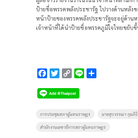
ป้ายชื่อพรรคพลังประชารัฐ ไปวางด้านหลัง
หน้าป้ายของพรรคพลังประชารัฐจะอยู่ด้านหน้า
เจ้าหน้าที่ได้นำป้ายชื่อพรรคภูมิใจไทยขยับ
F
T
C
Li
S
ac
wi
o
n
h
e
tt
p
e
ar
b
er
y
e
o
Li
Tags
การประชุมสภาผู้แทนราษฎร
นายสุววรรณา กุมภิโ
o
n
สำนักงานเลขาธิการสภาผู้แทนราษฎร
k
k