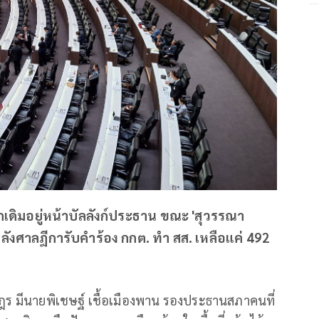
ากเดิมอยู่หน้าบัลลังก์ประธาน ขณะ 'สุวรรณา
 หลังศาลฎีการับคำร้อง กกต. ทำ สส. เหลือแค่ 492
ร มีนายพิเชษฐ์ เชื้อเมืองพาน รองประธานสภาคนที่