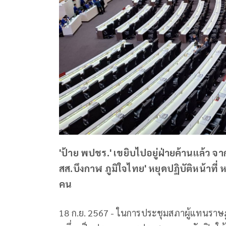
'ป้าย พปชร.' เขยิบไปอยู่ฝ่ายค้านแล้ว จ
สส.บึงกาฬ ภูมิใจไทย' หยุดปฏิบัติหน้าที่
คน
18 ก.ย. 2567 - ในการประชุมสภาผู้แทนราษฎ