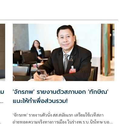
อม
'จักรภพ' รายงานตัวสภาบอก 'ทักษิณ'
แนะให้ทำเพื่อส่วนรวม!
'จักรภพ' รายงานตัวนั่ง สส.สมัยแรก เตรียมใช้เวทีสภา
ถ่ายทอดความจริงทางการเมือง ในร่างพ.ร.บ.นิรโทษ บอก
'ทักษิณ' แนะให้ทำเพื่อส่วนรวม เป็นสส.ต้องคิดถึง
ประวัติศาสตร์ อย่าคิดแต่ความนิยมวันนี้พรุ่งนี้