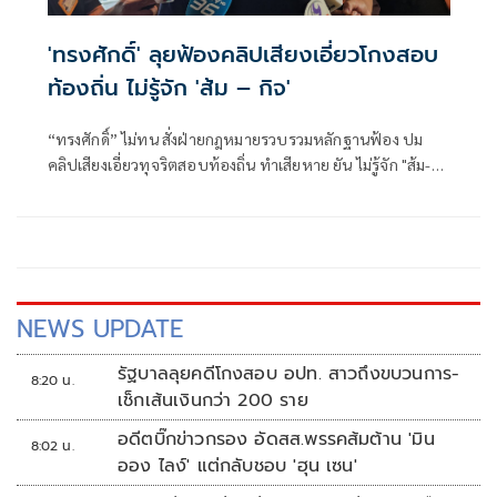
'ทรงศักดิ์' ลุยฟ้องคลิปเสียงเอี่ยวโกงสอบ
ท้องถิ่น ไม่รู้จัก 'ส้ม – กิจ'
“ทรงศักดิ์” ไม่ทน สั่งฝ่ายกฎหมายรวบรวมหลักฐานฟ้อง ปม
คลิปเสียงเอี่ยวทุจริตสอบท้องถิ่น ทำเสียหาย ยัน ไม่รู้จัก "ส้ม-
กิจ" เชื่อ ความจริงจะปรากฏ ปัด มท.ป่วนเพราะขัดแย้งขย่ม
เก้าอี้
NEWS UPDATE
รัฐบาลลุยคดีโกงสอบ อปท. สาวถึงขบวนการ-
8:20 น.
เช็กเส้นเงินกว่า 200 ราย
อดีตบิ๊กข่าวกรอง อัดสส.พรรคส้มต้าน 'มิน
8:02 น.
ออง ไลง์' แต่กลับชอบ 'ฮุน เซน'