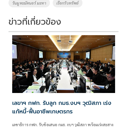
วันมูหะมัดนอร์ มะทา
เรียกรับทรัพย์
k
k
ข่าวที่เกี่ยวข้อง
เลขาฯ กฟก. รับลูก กมธ.งบฯ วุฒิสภา เร่ง
แก้หนี้-ฟื้นอาชีพเกษตรกร
เลขาธิการ กฟก. รับข้อเสนอ กมธ. งบฯ วุฒิสภา พร้อมเร่งสะสาง