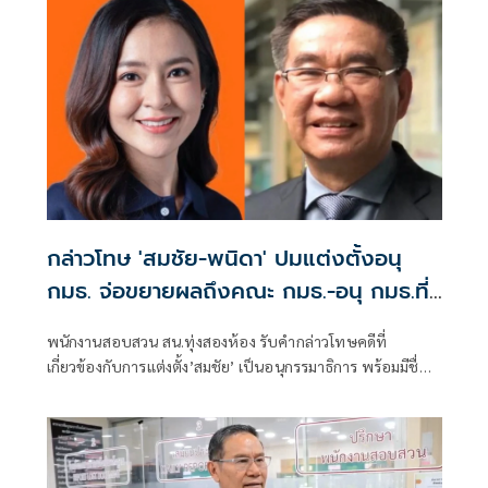
กล่าวโทษ 'สมชัย-พนิดา' ปมแต่งตั้งอนุ
กมธ. จ่อขยายผลถึงคณะ กมธ.-อนุ กมธ.ที่
เกี่ยวข้อง
พนักงานสอบสวน สน.ทุ่งสองห้อง รับคำกล่าวโทษคดีที่
เกี่ยวข้องกับการแต่งตั้ง’สมชัย’ เป็นอนุกรรมาธิการ พร้อมมีชื่อ
‘พนิดา’ ถูกกล่าวโทษในคดีเดียวกัน ขณะที่ผู้กล่าวโทษอยู่
ระหว่างรวบรวมพยานหลักฐาน เพื่อดำเนินการเพิ่มเติมกับ
บุคคลที่เกี่ยวข้องทั้งคณะกรรมาธิการและคณะอนุกรรมาธิการ