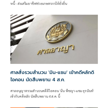
หนี้ - ส่งเสริมอาชีฟช่วยเกษตรกรให้ยั่งยืน
ศาลสั่งรวมสำนวน 'มิน-แซม' เข้าคดีหลักดิ
ไอคอน นัดสืบพยาน 4 ส.ค.
ศาลอนุญาตรวมสำนวนคดีดิไอคอน 'มิน พีชญา-แซม ยุรนันท์'
เข้ากับคดีหลัก นัดสืบพยาน 4 ส.ค. นี้