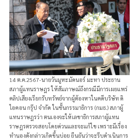
14 ต.ค.2567-นายวันมูหะมัดนอร์ มะทา ประธาน
สภาผู้แทนราษฎร ให้สัมภาษณ์ถึงกรณีมีการเผยแพร่
คลิปเสียงเรียกรับทรัพย์จากผู้ต้องหาในคดีบริษัท ดิ
ไอคอน กรุ๊ป จำกัด ในชั้นกรรมาธิการ (กมธ.) สภาผู้
แทนราษฎรว่า ตนเองจะให้เลขาธิการสภาผู้แทน
ราษฎรตรวจสอบโดยด่วนและจะแก้ไข เพราะมีเรื่อง
ทำนองดังกล่าวเกิดขึ้นบ่อย ยืนยันว่าจะรีบดำเนินการ