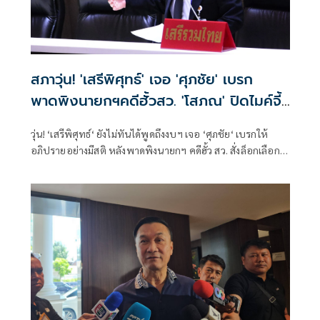
สภาวุ่น! 'เสรีพิศุทธ์' เจอ 'ศุภชัย' เบรก
พาดพิงนายกฯคดีฮั้วสว. 'โสภณ' ปิดไมค์จี้
ถอนคำพูด 'ปธ.สภาฯ' อยู่ฝ่ายรัฐบาล
วุ่น! ‘เสรีพิศุทธ์‘ ยังไม่ทันได้พูดถึงงบฯ เจอ ‘ศุภชัย‘ เบรกให้
อภิปรายอย่างมีสติ หลังพาดพิงนายกฯ คดีฮั้ว สว. สั่งล็อกเลือก
ตั้งสีน้ำเงิน ก่อน ‘โสภณ’ ปิดไมค์ จี้ถอนคำพูดก้าวล้วง ‘ประธาน
สภาฯ’ ไม่เป็นกลาง-อยู่ฝ่ายรัฐบาล