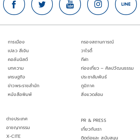
การเมือง
กรองสถานการณ์
เปลว สีเงิน
วาไรตี้
คอลัมนิสต์
กีฬา
บทความ
ท่องเที่ยว – ศิลปวัฒนธรรม
เศรษฐกิจ
ประชาสัมพันธ์
ข่าวพระราชสำนัก
ภูมิภาค
หนังสือพิมพ์
สิ่งแวดล้อม
ต่างประเทศ
PR & PRESS
อาชญากรรม
เกี่ยวกับเรา
X-CITE
ติดต่อและ สนับสนุน