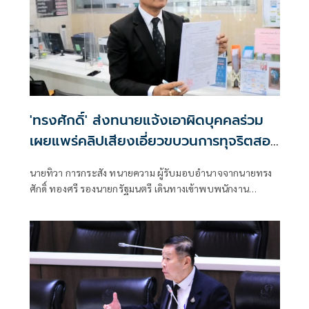
'ทรงศักดิ์' ส่งทนายแจ้งเอาผิดบุคคลร่วม
เผยแพร่คลิปเสียงเอี่ยวขบวนการทุจริตสอบ
ข้าราชการท้องถิ่น
นายทิวา การกระสัง ทนายความ ผู้รับมอบอำนาจจากนายทรง
ศักดิ์ ทองศรี รองนายกรัฐมนตรี เดินทางเข้าพบพนักงาน
สอบสวน สน.ทุ่งสองห้อง เพื่อแ