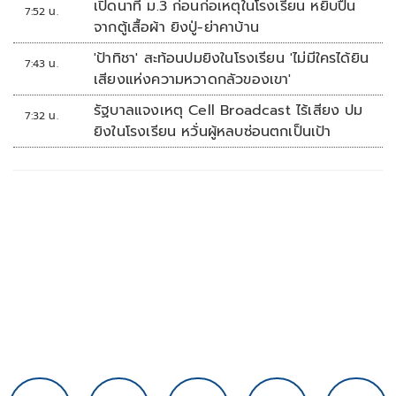
เปิดนาที ม.3 ก่อนก่อเหตุในโรงเรียน หยิบปืน
7:52 น.
จากตู้เสื้อผ้า ยิงปู่-ย่าคาบ้าน
'ป้าทิชา' สะท้อนปมยิงในโรงเรียน 'ไม่มีใครได้ยิน
7:43 น.
เสียงแห่งความหวาดกลัวของเขา'
รัฐบาลแจงเหตุ Cell Broadcast ไร้เสียง ปม
7:32 น.
ยิงในโรงเรียน หวั่นผู้หลบซ่อนตกเป็นเป้า