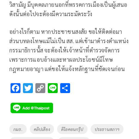
วิสามัญ มีบุคคลภายนอกที่พรรคการเมืองเป็นผู้เสนอ
ดังนั้นต่อไปจะต้องมีความระมัดระวัง
อย่างไรก็ตาม หากประชาชนสงสัย ขอให้ติดต่อมา
ส่วนบทลงโทษแม้ไม่เป็น สส. แต่เข้ามาดำรงตำแหน่ง
กรรมาธิการนั้ส จะต้องให้เจ้าหน้าที่ตำรวจจัดการ
เพราะการแอบอ้างและหาผลประโยชน์มีโทษ
กฎหมายอาญา แต่ขอให้แจ้งหลักฐานที่ชัดเจนก่อน
F
T
C
Li
S
ac
wi
o
n
h
e
tt
p
e
ar
b
er
y
e
o
Li
Tags
กมธ.
คลิปเสียง
ดิไอคอนกรุ๊ป
ประธานสภาฯ
o
n