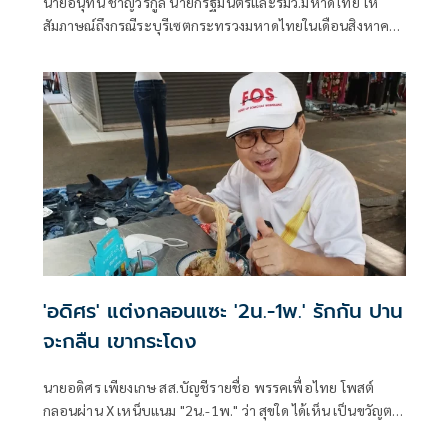
นายอนุทิน ชาญวีรกูล นายกรัฐมนตรีและรมว.มหาดไทย ให้
สัมภาษณ์ถึงกรณีระบุรีเซตกระทรวงมหาดไทยในเดือนสิงหาคม
จะเริ่มต้น ด้วยการโยกย้ายใช่หรือไม่ ว่า
'อดิศร' แต่งกลอนแซะ '2น.-1พ.' รักกัน ปาน
จะกลืน เขากระโดง
นายอดิศร เพียงเกษ สส.บัญชีรายชื่อ พรรคเพื่อไทย โพสต์
กลอนผ่าน X เหน็บแนม "2น.-1พ." ว่า สุขใด ได้เห็น เป็นขวัญตา
ยากจะพรร