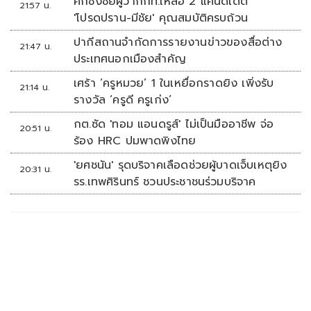
ศึกชิงชัยผู้ว่ากกท.เหลือ 2 แคนดิเดต
21:57 น.
'โปรดปราน-มีชัย' คุณสมบัติครบถ้วน
ปากีสถานจำกัดการรายงานข่าวของสื่อต่าง
21:47 น.
ประเทศนอกเมืองสำคัญ
เศร้า ‘ครูหมวย’ 1 ในเหยื่อกราดยิง เพิ่งรับ
21:14 น.
รางวัล ‘ครูดี ครูเก่ง’
กต.ซัด 'ทอม แอนดรูส์' ไม่เป็นมืออาชีพ จ่อ
20:51 น.
ร้อง HRC ปมพาดพิงไทย
'ยศชนัน' รุดบริจาคเลือดช่วยผู้บาดเจ็บเหตุยิง
20:31 น.
รร.เทพศิรินทร์ ชวนประชาชนร่วมบริจาค