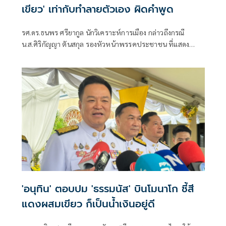
เขียว' เท่ากับทำลายตัวเอง ผิดคำพูด
รศ.ดร.ธนพร ศรียากูล นักวิเคราะห์การเมือง กล่าวถึงกรณี
น.ส.ศิริกัญญา ตันสกุล รองหัวหน้าพรรคประชาชน ที่แสดง
ความเห็นว่าหากเกิดการจัดตั้งรัฐบาลระหว่างพรรคเพื่อไทยกับ
พรรคภูมิใจไทย ก็จำเป็นต้องพูดคุยกับพรรคประชาชนด้วยว่า
'อนุทิน' ตอบปม 'ธรรมนัส' บินโมนาโก ชี้สี
แดงผสมเขียว ก็เป็นน้ำเงินอยู่ดี