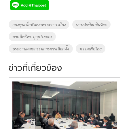
e
tt
p
e
ar
b
er
y
e
o
Li
Tags
กองทุนเพื่อพัฒนาพรรคการเมือง
นายทักษิณ ชินวัตร
o
n
นายอิทธิพร บุญประคอง
k
k
ประธานคณะกรรมการการเลือกตั้ง
พรรคเพื่อไทย
ข่าวที่เกี่ยวข้อง