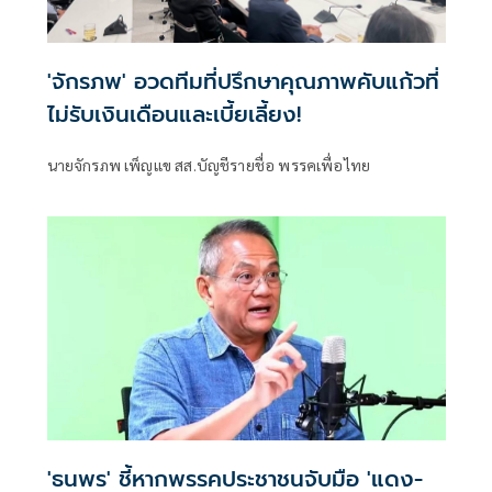
'จักรภพ' อวดทีมที่ปรึกษาคุณภาพคับแก้วที่
ไม่รับเงินเดือนและเบี้ยเลี้ยง!
นายจักรภพ เพ็ญแข สส.บัญชีรายชื่อ พรรคเพื่อไทย
'ธนพร' ชี้หากพรรคประชาชนจับมือ 'แดง-