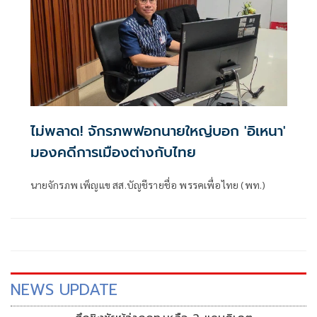
ไม่พลาด! จักรภพฟอกนายใหญ่บอก 'อิเหนา'
มองคดีการเมืองต่างกับไทย
นายจักรภพ เพ็ญแข สส.บัญชีรายชื่อ พรรคเพื่อไทย (พท.)
NEWS UPDATE