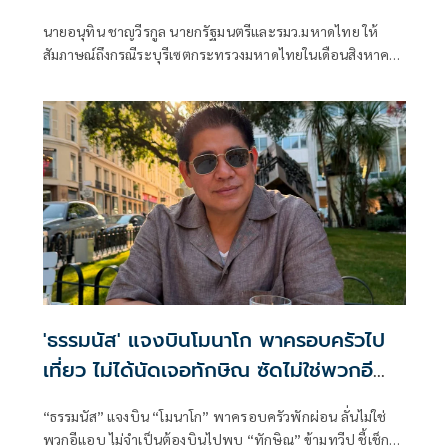
นายอนุทิน ชาญวีรกูล นายกรัฐมนตรีและรมว.มหาดไทย ให้
สัมภาษณ์ถึงกรณีระบุรีเซตกระทรวงมหาดไทยในเดือนสิงหาคม
จะเริ่มต้น ด้วยการโยกย้ายใช่หรือไม่ ว่า
'ธรรมนัส' แจงบินโมนาโก พาครอบครัวไป
เที่ยว ไม่ได้นัดเจอทักษิณ ซัดไม่ใช่พวกอี
แอบ
“ธรรมนัส” แจงบิน “โมนาโก” พาครอบครัวพักผ่อน ลั่นไม่ใช่
พวกอีแอบ ไม่จำเป็นต้องบินไปพบ “ทักษิณ” ข้ามทวีป ชี้เช็ก