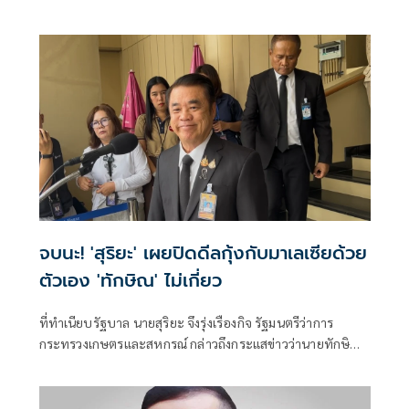
เส้นทางบินก็รู้ความจริง พร้อมติด #ไม่มีปฏิญญาMonaco
จบนะ! 'สุริยะ' เผยปิดดีลกุ้งกับมาเลเซียด้วย
ตัวเอง 'ทักษิณ' ไม่เกี่ยว
ที่ทำเนียบรัฐบาล นายสุริยะ จึงรุ่งเรืองกิจ รัฐมนตรีว่าการ
กระทรวงเกษตรและสหกรณ์ กล่าวถึงกระแสข่าวว่านายทักษิณ
ชินวัตร อดีตน