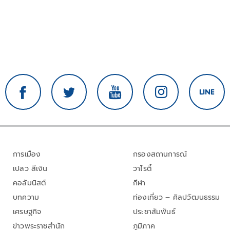
การเมือง
กรองสถานการณ์
เปลว สีเงิน
วาไรตี้
คอลัมนิสต์
กีฬา
บทความ
ท่องเที่ยว – ศิลปวัฒนธรรม
เศรษฐกิจ
ประชาสัมพันธ์
ข่าวพระราชสำนัก
ภูมิภาค