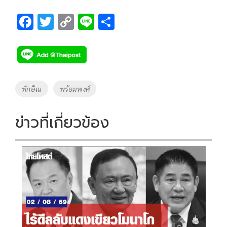
F
T
C
Li
S
ac
wi
o
n
h
e
tt
p
e
ar
b
er
y
e
o
Li
Tags
ทักษิณ
พร้อมพงศ์
o
n
k
k
ข่าวที่เกี่ยวข้อง