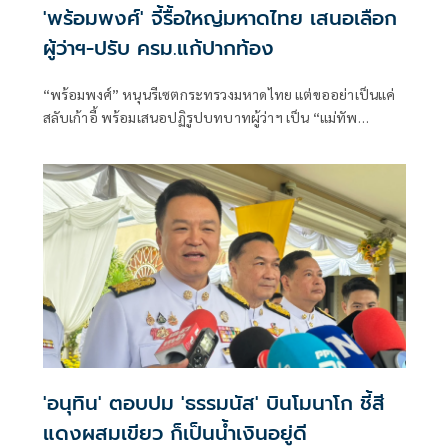
'พร้อมพงศ์' จี้รื้อใหญ่มหาดไทย เสนอเลือก
ผู้ว่าฯ-ปรับ ครม.แก้ปากท้อง
“พร้อมพงศ์” หนุนรีเซตกระทรวงมหาดไทย แต่ขออย่าเป็นแค่
สลับเก้าอี้ พร้อมเสนอปฏิรูปบทบาทผู้ว่าฯ เป็น “แม่ทัพ
เศรษฐกิจจังหวัด” และเปิดทางให้ประชาชนเลือกผู้ว่าฯ ในพื้นที่
ย้ำการปรับ ครม.ต้องตอบโจทย์ลดค่าครองชีพ ฟื้นความเชื่อมั่น
เศรษฐกิจ
'อนุทิน' ตอบปม 'ธรรมนัส' บินโมนาโก ชี้สี
แดงผสมเขียว ก็เป็นน้ำเงินอยู่ดี