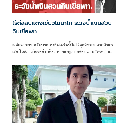
ไร้ดีลลับแดงเขียวโมนาโก ระวังน้ำเงินสวน
คืนเขี่ยพท.
เสถียรภาพของรัฐบาลอนุทินในวันนี้ ไม่ได้ถูกท้าทายจากตัวเลข
เสียงในสภาเพียงอย่างเดียว หากแต่ถูกทดสอบผ่าน “สงคราม
ข่าวลือ” และความพยายามสร้างภาพความแตกแยกภายในเครือ
ข่ายอำนาจของพรรคภูมิใจไทย