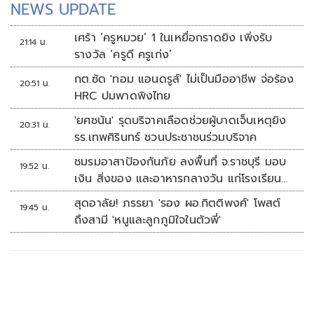
NEWS UPDATE
เศร้า ‘ครูหมวย’ 1 ในเหยื่อกราดยิง เพิ่งรับ
21:14 น.
รางวัล ‘ครูดี ครูเก่ง’
กต.ซัด 'ทอม แอนดรูส์' ไม่เป็นมืออาชีพ จ่อร้อง
20:51 น.
HRC ปมพาดพิงไทย
'ยศชนัน' รุดบริจาคเลือดช่วยผู้บาดเจ็บเหตุยิง
20:31 น.
รร.เทพศิรินทร์ ชวนประชาชนร่วมบริจาค
ชมรมอาสาป้องกันภัย ลงพื้นที่ จ.ราชบุรี มอบ
19:52 น.
เงิน สิ่งของ และอาหารกลางวัน แก่โรงเรียน
บ้านหนองน้ำใส
สุดอาลัย! ภรรยา 'รอง ผอ.กิตติพงศ์' โพสต์
19:45 น.
ถึงสามี 'หนูและลูกภูมิใจในตัวพี่'