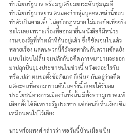
ทำเนียบรัฐบาล พร้อมขู่เตรียมยกระดับชุมนุมที่
ทำเนียบรัฐบาลยาว ตนมองว่ากลุ่มบุคคลเหล่านี้ชอบ
ทำตัวเป็นศาลเตี้ย ไม่ดูข้อกฎหมาย ไม่มองข้อเท็จจริง
อะไรเลย เพราะเรื่องที่ออกมายื่นหนังสือก็มีหน่วย
งานของรัฐที่ทำหน้าที่กันอยู่แล้ว ซึ่งก็ชัดเจนไปแล้ว
หลายเรื่อง แต่คนพวกนี้ก็ยังจะหากินกับความขัดแย้ง
แบบไม่จบไม่สิ้น จมปลักกับอดีต การพยายามจะออก
มาปลุกปั่นยุยงประชาชนในช่วงนี้ หวังผลอะไรกัน
หรือเปล่า ตนขอตั้งข้อสังเกต ก็เห็นๆ กันอยู่ว่าอดีต
แต่ละคนที่ออกมารวมตัวในครั้งนี้ ก็เคยได้รับผล
ประโยชน์ทางการเมืองกันทั้งนั้น มีทั้งพวกผูกขาดแพ้
เลือกตั้ง ได้ดีเพราะรัฐประหาร แต่ก่อนก็เห็นเงียบซืม
เหมือนคนใบ้ไร้เสียง
นายพร้อมพงศ์ กล่าวว่า พอวันนี้บ้านเมืองเป็น