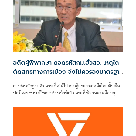
อดีตผู้พิพากษา ถอดรหัสกม.ฮั้วสว. เหตุใด
ตัดสิทธิทางการเมือง จึงไม่ควรอิงมาตรฐาน
เดียวกับคดีอาญา
การส่งหลักฐานอันควรเชื่อได้ไปศาลฎีกาแผนกคดีเลือกตั้งเพื่อ
ปกป้องระบบ มิใช่การทำหน้าที่เป็นศาลที่พิจารณาคดีอาญา
เพื่อลงโทษตัวบุคคล