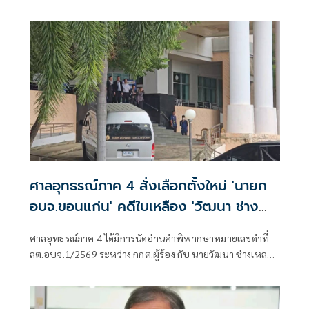
“ผบ.ตร.” ตั้งกรรมการสอบ
ศาลอุทธรณ์ภาค 4 สั่งเลือกตั้งใหม่ 'นายก
อบจ.ขอนแก่น' คดีใบเหลือง 'วัฒนา ช่าง
เหลา'
ศาลอุทธรณ์ภาค 4 ได้มีการนัดอ่านคำพิพากษาหมายเลขดำที่
ลต.อบจ.1/2569 ระหว่าง กกต.ผู้ร้อง กับ นายวัฒนา ช่างเหลา
ผู้คัดค้าน เรื่อง พรบ.การเลือกตั้งสมาชิกสภาท้องถิ่นหรือผู้
บริหารท้องถิ่น (ขอให้มีการเลือกตั้ง นายก อบจ.ใหม่)