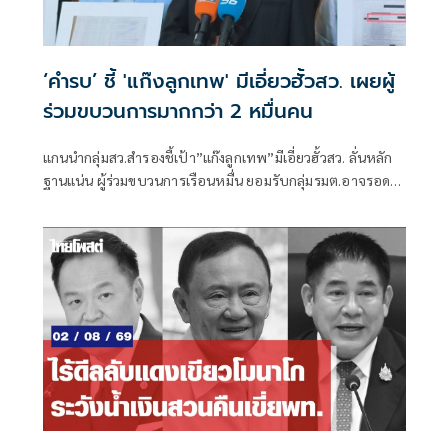
‘คำรบ’ ชี้ 'แก๊งลูกเทพ' มีเอี่ยวฮั้วสว. เผยผู้
ร่วมขบวนการมากกว่า 2 หมื่นคน
แกนนำกลุ่มสว.สำรองชี้เป้า”แก๊งลูกเทพ”มีเอี่ยวฮั้วสว. ลั่นหลัก
ฐานแน่น ผู้ร่วมขบวนการเรือนหมื่น ยอมรับกลุ่มรมต.อาจรอด
เพราะคดีอาญา หลักฐานต้องชัดสิ้นข้อสงสัย เตือนกกต.หากไม่
ส่งศาลฎีกาสอย 138 สว.โดนร้องเอาผิดติดคุก!