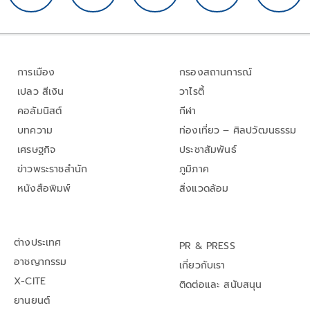
การเมือง
กรองสถานการณ์
เปลว สีเงิน
วาไรตี้
คอลัมนิสต์
กีฬา
บทความ
ท่องเที่ยว – ศิลปวัฒนธรรม
เศรษฐกิจ
ประชาสัมพันธ์
ข่าวพระราชสำนัก
ภูมิภาค
หนังสือพิมพ์
สิ่งแวดล้อม
ต่างประเทศ
PR & PRESS
อาชญากรรม
เกี่ยวกับเรา
X-CITE
ติดต่อและ สนับสนุน
ยานยนต์