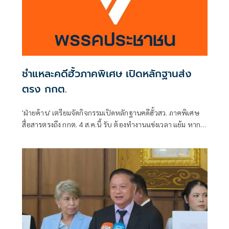
ชำแหละคดีฮั้วภาคพิเศษ เปิดหลักฐานส่ง
ตรง กกต.
'ฝ่ายค้าน' เตรียมจัดกิจกรรมเปิดหลักฐานคดีฮั้วสว. ภาคพิเศษ
สื่อสารตรงถึง กกต. 4 ส.ค.นี้ รับ ต้องทำงานแข่งเวลา แย้ม หาก
ยกคำร้องทั้งหมด-ตัดตอนบางรายส่งศาล ต้องดูเข้าข่ายละเว้น
การปฏิบัติหน้าที่หรือไม่