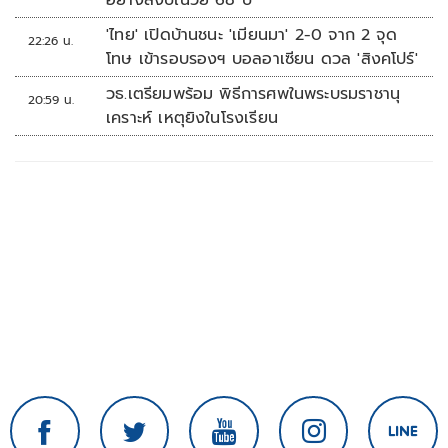
อย่างสงบในวัย 68 ปี
'ไทย' เปิดบ้านชนะ 'เมียนมา' 2-0 จาก 2 จุด
22:26 น.
โทษ เข้ารอบรองฯ บอลอาเซียน ดวล 'สิงคโปร์'
วธ.เตรียมพร้อม พิธีการศพในพระบรมราชานุ
20:59 น.
เคราะห์ เหตุยิงในโรงเรียน