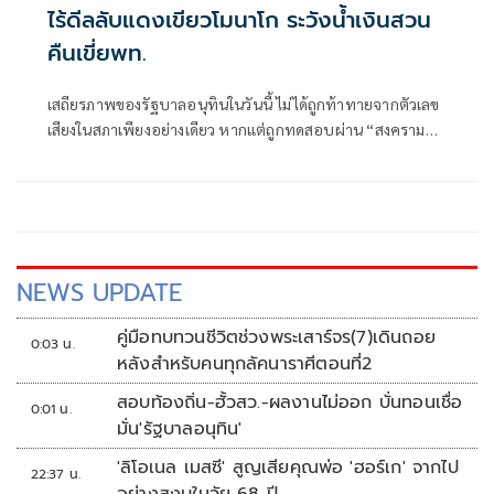
ไร้ดีลลับแดงเขียวโมนาโก ระวังน้ำเงินสวน
คืนเขี่ยพท.
เสถียรภาพของรัฐบาลอนุทินในวันนี้ ไม่ได้ถูกท้าทายจากตัวเลข
เสียงในสภาเพียงอย่างเดียว หากแต่ถูกทดสอบผ่าน “สงคราม
ข่าวลือ” และความพยายามสร้างภาพความแตกแยกภายในเครือ
ข่ายอำนาจของพรรคภูมิใจไทย
NEWS UPDATE
คู่มือทบทวนชีวิตช่วงพระเสาร์จร(7)เดินถอย
0:03 น.
หลังสำหรับคนทุกลัคนาราศีตอนที่2
สอบท้องถิ่น-ฮั้วสว.-ผลงานไม่ออก บั่นทอนเชื่อ
0:01 น.
มั่น'รัฐบาลอนุทิน'
'ลิโอเนล เมสซี' สูญเสียคุณพ่อ 'ฮอร์เก' จากไป
22:37 น.