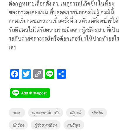
ต่อกฎหมายเลือกตั้ง สว. เหตุการณ์เกิดขึ้น ในห้อง
ของการลงคะแนน ที่บุคคลภายนอกจะไม่รู้ กรณีนี้
กกต.เรียกตนมาสอบเป็นครั้งที่ 3 แล้วแต่สิ่งหนึ่งที่ได้
รับคือตนไม่ได้รับความร่วมมือจากผู้สมัคร สว. ที่เป็น
ระดับศาสตราจารย์หรือด็อกเตอร์มาให้ปากทำอะไร
เลย
F
T
C
Li
S
ac
wi
o
n
h
e
tt
p
e
ar
b
er
y
e
o
Li
Tags
กกต.
กฏกมายเลือกตั้ง
ณัฐวุฒิ
ทักษิณ
o
n
นักร้อง
ผู้ช่วยหาเสียง
สนธิญา
k
k