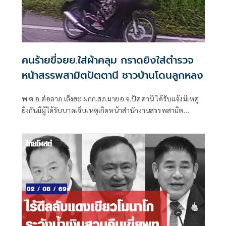
คนร้ายขี่จยย.ใส่ผ้าคลุม กราดยิงใส่ตำรวจ
หน้าสรรพสามิตปัตตานี ชาวบ้านโดนลูกหลง
พ.ต.อ.ต่อลาภ เล็งฮะ ผกก.สภ.มายอ จ.ปัตตานี ได้รับแจ้งมีเหตุ
ยิงกันมีผู้ได้รับบาดเจ็บเหตุเกิดหน้าสำนักงานสรรพสามิต
ปัตตานี สาขามายอ ม.5 ต.ลางา อ.มายอ ตั้งอยู่ริมถนนสาย
นราธิวาส - ปัตตานี หลังได้รับแจ้งจึงรายงานให้ผู้บังคับบัญชา
ทราบพร้อมนำกำลังไปที่เกิดเหตุ