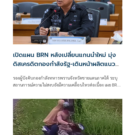
เปิดแผน BRN หลังเปลี่ยนแกนนำใหม่ มุ่ง
ดิสเครดิตกองกำลังรัฐ-เดินหน้าผลิตแนว
ร่วม
รองผู้บังคับกองกำลังทหารพรานจังหวัดชายแดนภาคใต้ ระบุ
สถานการณ์ความไม่สงบยังมีความเคลื่อนไหวต่อเนื่อง เผย BRN
ปรับยุทธวิธีรายปีหลังเปลี่ยนแกนนำ มุ่งโจ