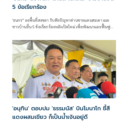
5 ข้อเรียกร้อง
'ธนกร” ลงพื้นที่สงขลา รับฟังปัญหาด่านชายแดนสะเดา เผย
ชาวบ้านยื่น 5 ข้อเรียกร้องหลังเปิดใหม่ เพื่อพัฒนาและฟื้นฟู
แหล่งท่องเที่ยวชายแดนด่านนอกอย่างยั่งยืน
'อนุทิน' ตอบปม 'ธรรมนัส' บินโมนาโก ชี้สี
แดงผสมเขียว ก็เป็นน้ำเงินอยู่ดี