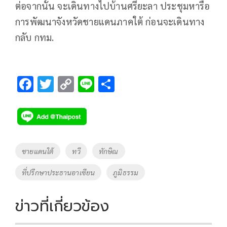
ต่อจากนั้น จะเดินทางไปบ้านศรียะลา ประชุมหารือ
การพัฒนาจังหวัดชายแดนภาคใต้ ก่อนจะเดินทาง
กลับ กทม.
F
T
C
Li
S
ac
wi
o
n
h
e
tt
p
e
ar
b
er
y
e
o
Li
Tags
ชายแดนใต้
ทวี
ทักษิณ
o
n
ที่ปรึกษาประธานอาเซียน
ภูมิธรรม
k
k
ข่าวที่เกี่ยวข้อง