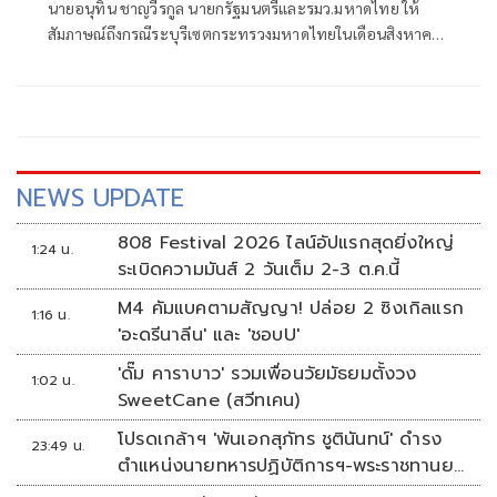
นายอนุทิน ชาญวีรกูล นายกรัฐมนตรีและรมว.มหาดไทย ให้
สัมภาษณ์ถึงกรณีระบุรีเซตกระทรวงมหาดไทยในเดือนสิงหาคม
จะเริ่มต้น ด้วยการโยกย้ายใช่หรือไม่ ว่า
NEWS UPDATE
808 Festival 2026 ไลน์อัปแรกสุดยิ่งใหญ่
1:24 น.
ระเบิดความมันส์ 2 วันเต็ม 2-3 ต.ค.นี้
M4 คัมแบคตามสัญญา! ปล่อย 2 ซิงเกิลแรก
1:16 น.
'อะดรีนาลีน' และ 'ชอบU'
'ดั๊ม คาราบาว' รวมเพื่อนวัยมัธยมตั้งวง
1:02 น.
SweetCane (สวีทเคน)
โปรดเกล้าฯ 'พันเอกสุภัทร ชูตินันทน์' ดำรง
23:49 น.
ตำแหน่งนายทหารปฏิบัติการฯ-พระราชทานยศ
'พลตรี'