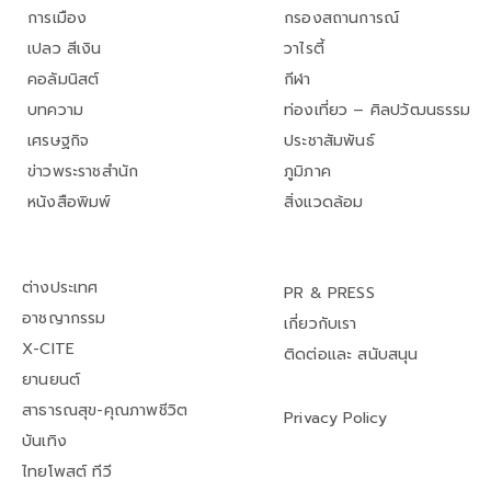
การเมือง
กรองสถานการณ์
เปลว สีเงิน
วาไรตี้
คอลัมนิสต์
กีฬา
บทความ
ท่องเที่ยว – ศิลปวัฒนธรรม
เศรษฐกิจ
ประชาสัมพันธ์
ข่าวพระราชสำนัก
ภูมิภาค
หนังสือพิมพ์
สิ่งแวดล้อม
ต่างประเทศ
PR & PRESS
อาชญากรรม
เกี่ยวกับเรา
X-CITE
ติดต่อและ สนับสนุน
ยานยนต์
สาธารณสุข-คุณภาพชีวิต
Privacy Policy
บันเทิง
ไทยโพสต์ ทีวี