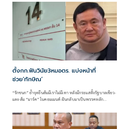
ตั้งกก.ฟันวินัย3หมอตร. แบ่งหน้าที่
ช่วย‘ทักษิณ’
“รักชนก” ย้ำจุดยืนส้มมีเราไม่มีเทา หลังมีกระแสตั้งรัฐบาลเขียว-
แดง-ส้ม “มาร์ค” โนคอมเมนต์ ฝันกลับมาเป็นพรรคหลัก
“ผบ.ตร.” ตั้งกรรมการสอบ