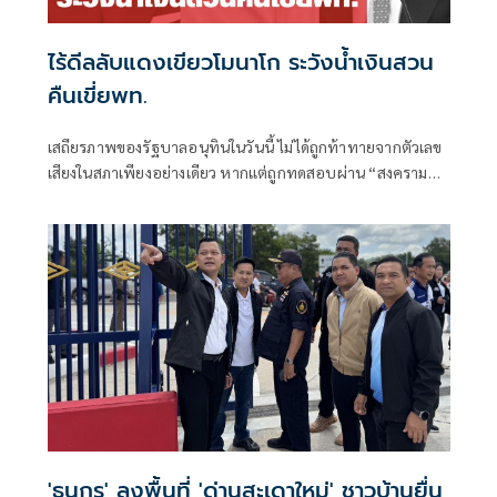
ไร้ดีลลับแดงเขียวโมนาโก ระวังน้ำเงินสวน
คืนเขี่ยพท.
เสถียรภาพของรัฐบาลอนุทินในวันนี้ ไม่ได้ถูกท้าทายจากตัวเลข
เสียงในสภาเพียงอย่างเดียว หากแต่ถูกทดสอบผ่าน “สงคราม
ข่าวลือ” และความพยายามสร้างภาพความแตกแยกภายในเครือ
ข่ายอำนาจของพรรคภูมิใจไทย
'ธนกร' ลงพื้นที่ 'ด่านสะเดาใหม่' ชาวบ้านยื่น